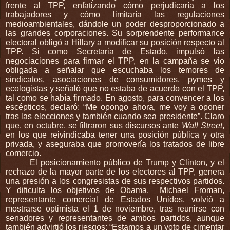
frente al TPP, enfatizando cómo perjudicaría a los
trabajadores y cómo limitaría las regulaciones
medioambientales, dándole un poder desproporcionado a
las grandes corporaciones. Su sorprendente performance
electoral obligó a Hillary a modificar su posición respecto al
TPP. Si como Secretaria de Estado, impulsó las
negociaciones para firmar el TPP, en la campaña se vio
obligada a señalar que escuchaba los temores de
sindicatos, asociaciones de consumidores, pymes y
ecologistas y señaló que no estaba de acuerdo con el TPP,
tal como se había firmado. En agosto, para convencer a los
escépticos, declaró: “Me opongo ahora, me voy a oponer
tras las elecciones y también cuando sea presidente”. Claro
que, en octubre, se filtraron sus discursos ante
Wall Street
,
en los que reivindicaba tener una posición pública y otra
privada, y aseguraba que promovería los tratados de libre
comercio.
El posicionamiento público de Trump y Clinton, y el
rechazo de la mayor parte de los electores al TPP, genera
una presión a los congresistas de sus respectivos partidos.
Y dificulta los objetivos de Obama.
Michael Froman,
representante comercial de Estados Unidos, volvió a
mostrarse optimista el 1 de noviembre, tras reunirse con
senadores y representantes de ambos partidos, aunque
también advirtió los riesgos: “Estamos a un voto de cimentar