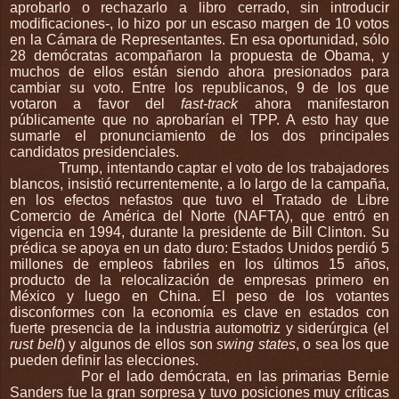
aprobarlo o rechazarlo a libro cerrado, sin introducir
modificaciones-, lo hizo por un escaso margen de 10 votos
en la Cámara de Representantes. En esa oportunidad, sólo
28 demócratas acompañaron la propuesta de Obama, y
muchos de ellos están siendo ahora presionados para
cambiar su voto. Entre los republicanos, 9 de los que
votaron a favor del
fast-track
ahora manifestaron
públicamente que no aprobarían el TPP. A esto hay que
sumarle el pronunciamiento de los dos principales
candidatos presidenciales.
Trump, intentando captar el voto de los trabajadores
blancos, insistió recurrentemente, a lo largo de la campaña,
en los efectos nefastos que tuvo el Tratado de Libre
Comercio de América del Norte (NAFTA), que entró en
vigencia en 1994, durante la presidente de Bill Clinton. Su
prédica se apoya en un dato duro: Estados Unidos perdió 5
millones de empleos fabriles en los últimos 15 años,
producto de la relocalización de empresas primero en
México y luego en China. El peso de los votantes
disconformes con la economía es clave en estados con
fuerte presencia de la industria automotriz y siderúrgica (el
rust belt
) y algunos de ellos son
swing states
, o sea los que
pueden definir las elecciones.
Por el lado demócrata, en las primarias Bernie
Sanders fue la gran sorpresa y tuvo posiciones muy críticas