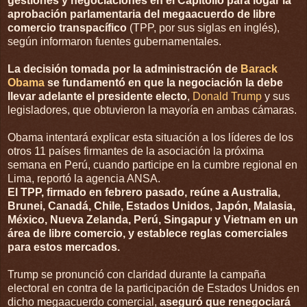
gestiones y negociaciones en el Capitolio para logar la
aprobación parlamentaria del megaacuerdo de libre
comercio transpacífico
(TPP, por sus siglas en inglés),
según informaron fuentes gubernamentales.
La decisión tomada por la administración de
Barack
Obama
se fundamentó en que la negociación la debe
llevar adelante el presidente electo
,
Donald Trump
y sus
legisladores, que obtuvieron la mayoría en ambas cámaras.
Obama intentará explicar esta situación a los líderes de los
otros 11 países firmantes de la asociación la próxima
semana en Perú, cuando participe en la cumbre regional en
Lima, reportó la agencia ANSA.
El TPP, firmado en febrero pasado, reúne a Australia,
Brunei, Canadá, Chile, Estados Unidos, Japón, Malasia,
México, Nueva Zelanda, Perú, Singapur y Vietnam en un
área de libre comercio, y establece reglas comerciales
para estos mercados.
Trump se pronunció con claridad durante la campaña
electoral en contra de la participación de Estados Unidos en
dicho megaacuerdo comercial,
aseguró que renegociará