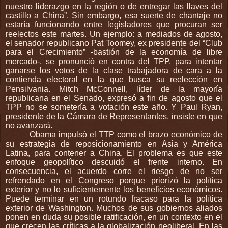
nuestro liderazgo en la región o de entregar las llaves del
castillo a China”. Sin embargo, esa suerte de chantaje no
estaría funcionando entre legisladores que procuran ser
reelectos este martes. Un ejemplo: a mediados de agosto,
el senador republicano Pat Toomey, ex presidente del “Club
para el Crecimiento” -bastión de la economía de libre
mercado-, se pronunció en contra del TPP, para intentar
ganarse los votos de la clase trabajadora de cara a la
contienda electoral en la que busca su reelección en
Pensilvania. Mitch McConnell, líder de la mayoría
republicana en el Senado, expresó a fin de agosto que el
TPP no se sometería a votación este año. Y Paul Ryan,
presidente de la Cámara de Representantes, insiste en que
no avanzará.
Obama impulsó el TTP como el brazo económico de
su estrategia de reposicionamiento en Asia y América
Latina, para contener a China. El problema es que este
enfoque geopolítico descuidó el frente interno. En
consecuencia, el acuerdo corre el riesgo de no ser
refrendado en el Congreso porque priorizó la política
exterior y no lo suficientemente los beneficios económicos.
Puede terminar en un rotundo fracaso para la política
exterior de Washington. Muchos de sus gobiernos aliados
ponen en duda su posible ratificación, en un contexto en el
que crecen las críticas a la globalización neoliberal. En las