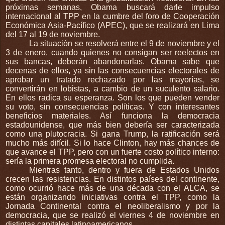
próximas semanas, Obama buscará darle impulso
internacional al TPP en la cumbre del foro de Cooperación
Económica Asia-Pacífico (APEC), que se realizará en Lima
del 17 al 19 de noviembre.
La situación se resolverá entre el 9 de noviembre y el
3 de enero, cuando quienes no consigan ser reelectos en
sus bancas, deberán abandonarlas. Obama sabe que
decenas de ellos, ya sin las consecuencias electorales de
aprobar un tratado rechazado por las mayorías, se
convertirán en lobistas, a cambio de un suculento salario.
En ellos radica su esperanza. Son los que pueden vender
su voto, sin consecuencias políticas. Y con interesantes
beneficios materiales. Así funciona la democracia
estadounidense, que más bien debería ser caracterizada
como una plutocracia. Si gana Trump, la ratificación será
mucho más difícil. Si lo hace Clinton, hay más chances de
que avance el TPP, pero con un fuerte costo político interno:
sería la primera promesa electoral no cumplida.
Mientras tanto, dentro y fuera de Estados Unidos
crecen las resistencias. En distintos países del continente,
como ocurrió hace más de una década con el ALCA, se
están organizando iniciativas contra el TPP, como la
Jornada Continental contra el neoliberalismo y por la
democracia, que se realizó el viernes 4 de noviembre en
distintas capitales latinoamericanos.