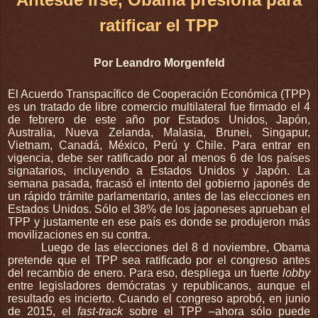
ratificar el TPP
Por Leandro Morgenfeld
El Acuerdo Transpacífico de Cooperación Económica (TPP)
es un tratado de libre comercio multilateral fue firmado el 4
de febrero de este año por Estados Unidos, Japón,
Australia, Nueva Zelanda, Malasia, Brunei, Singapur,
Vietnam, Canadá, México, Perú y Chile. Para entrar en
vigencia, debe ser ratificado por al menos 6 de los países
signatarios, incluyendo a Estados Unidos y Japón. La
semana pasada, fracasó el intento del gobierno japonés de
un rápido trámite parlamentario, antes de las elecciones en
Estados Unidos. Sólo el 38% de los japoneses aprueban el
TPP y justamente en ese país es donde se produjeron más
movilizaciones en su contra.
Luego de las elecciones del 8 d noviembre, Obama
pretende que el TPP sea ratificado por el congreso antes
del recambio de enero. Para eso, despliega un fuerte
lobby
entre legisladores demócratas y republicanos, aunque el
resultado es incierto. Cuando el congreso aprobó, en junio
de 2015, el
fast-track
sobre el TPP –ahora sólo puede