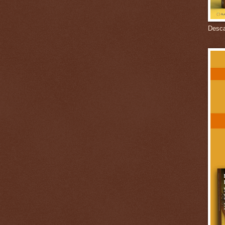
Descar