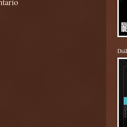
ntario
Diá