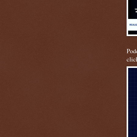
Podc
clic