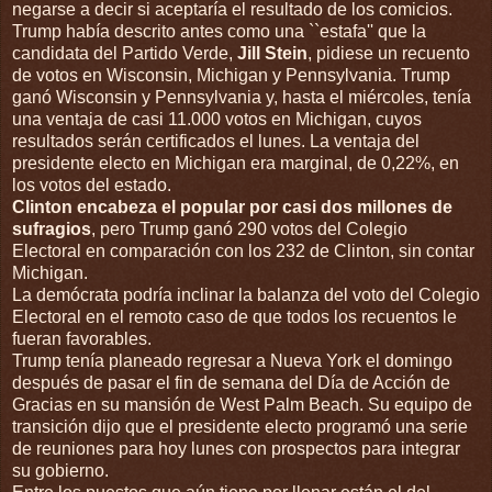
negarse a decir si aceptaría el resultado de los comicios.
Trump había descrito antes como una ``estafa'' que la
candidata del Partido Verde,
Jill Stein
, pidiese un recuento
de votos en Wisconsin, Michigan y Pennsylvania. Trump
ganó Wisconsin y Pennsylvania y, hasta el miércoles, tenía
una ventaja de casi 11.000 votos en Michigan, cuyos
resultados serán certificados el lunes. La ventaja del
presidente electo en Michigan era marginal, de 0,22%, en
los votos del estado.
Clinton encabeza el popular por casi dos millones de
sufragios
, pero Trump ganó 290 votos del Colegio
Electoral en comparación con los 232 de Clinton, sin contar
Michigan.
La demócrata podría inclinar la balanza del voto del Colegio
Electoral en el remoto caso de que todos los recuentos le
fueran favorables.
Trump tenía planeado regresar a Nueva York el domingo
después de pasar el fin de semana del Día de Acción de
Gracias en su mansión de West Palm Beach. Su equipo de
transición dijo que el presidente electo programó una serie
de reuniones para hoy lunes con prospectos para integrar
su gobierno.