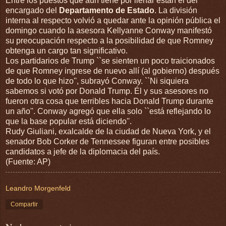
Entre los puestos que aún tiene por llenar están el del
encargado del
Departamento de Estado
. La división
interna al respecto volvió a quedar ante la opinión pública el
domingo cuando la asesora Kellyanne Conway manifestó
su preocupación respecto a la posibilidad de que Romney
obtenga un cargo tan significativo.
Los partidarios de Trump ``se sienten un poco traicionados
de que Romney ingrese de nuevo allí (al gobierno) después
de todo lo que hizo'', subrayó Conway. ``Ni siquiera
sabemos si votó por Donald Trump. Él y sus asesores no
fueron otra cosa que terribles hacia Donald Trump durante
un año''. Conway agregó que ella solo ``está reflejando lo
que la base popular está diciendo''.
Rudy Giuliani, exalcalde de la ciudad de Nueva York, y el
senador Bob Corker de Tennessee figuran entre posibles
candidatos a jefe de la diplomacia del país.
(Fuente: AP)
Leandro Morgenfeld
Compartir