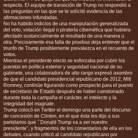
respecto. El equipo de transición de Trump no respondió a
las preguntas en las que se le solicitó evidencia de las
afirmaciones infundadas.
No ha habido indicios de una manipulación generalizada
del voto, votación ilegal o piratería cibernética que hubiera
afectado sustancialmente el resultado de una manera u
otra. Precisamente esa falta de pruebas deja entrever que el
triunfo de Trump posiblemente prevalezca en el recuento de
votos.
Mientras el presidente electo se esforzaba por cubrir los
puestos en política exterior y seguridad nacional de su
gabinete, una colaboradora de alto rango expresó asombro
de que el candidato presidencial republicano de 2012, Mitt
Romney, continúe figurando como prospecto para el puesto
de secretario de Estado después de haber cuestionado
durante toda la campaña el carácter, el intelecto y la
integridad del magnate.
Trump colocó en Twitter el domingo una parte del discurso
de concesión de Clinton, en el que ésta les dijo a sus
partidarios que ``Donald Trump va a ser nuestro
presidente'', y fragmentos de los comentarios de ella en los
debates, cuando criticó al candidato republicano por