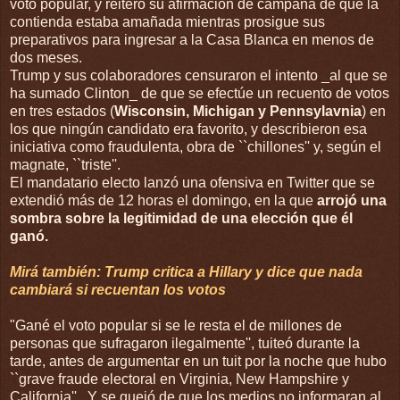
voto popular, y reiteró su afirmación de campaña de que la
contienda estaba amañada mientras prosigue sus
preparativos para ingresar a la Casa Blanca en menos de
dos meses.
Trump y sus colaboradores censuraron el intento _al que se
ha sumado Clinton_ de que se efectúe un recuento de votos
en tres estados (
Wisconsin, Michigan y Pennsylavnia
) en
los que ningún candidato era favorito, y describieron esa
iniciativa como fraudulenta, obra de ``chillones'' y, según el
magnate, ``triste''.
El mandatario electo lanzó una ofensiva en Twitter que se
extendió más de 12 horas el domingo, en la que
arrojó una
sombra sobre la legitimidad de una elección que él
ganó.
Mirá también: Trump critica a Hillary y dice que nada
cambiará si recuentan los votos
"Gané el voto popular si se le resta el de millones de
personas que sufragaron ilegalmente'', tuiteó durante la
tarde, antes de argumentar en un tuit por la noche que hubo
``grave fraude electoral en Virginia, New Hampshire y
California''. Y se quejó de que los medios no informaran al