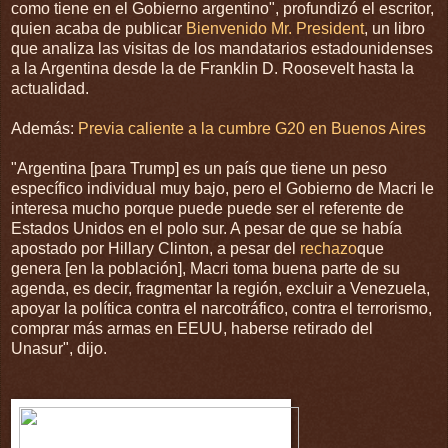
como tiene en el Gobierno argentino", profundizó el escritor,
quien acaba de publicar
Bienvenido Mr. President
, un libro
que analiza las visitas de los mandatarios estadounidenses
a la Argentina desde la de Franklin D. Roosevelt hasta la
actualidad.
Además:
Previa caliente a la cumbre G20 en Buenos Aires
"Argentina [para Trump] es un país que tiene un peso
específico individual muy bajo, pero el Gobierno de Macri le
interesa mucho porque puede puede ser el referente de
Estados Unidos en el polo sur. A pesar de que se había
apostado por Hillary Clinton, a pesar del
rechazo
que
genera [en la población], Macri toma buena parte de su
agenda, es decir, fragmentar la región, excluir a Venezuela,
apoyar la política contra el narcotráfico, contra el terrorismo,
comprar más armas en EEUU, haberse retirado del
Unasur", dijo.