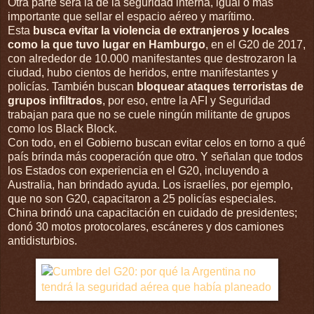
Otra parte será la de la seguridad interna, igual o más
importante que sellar el espacio aéreo y marítimo.
Esta
busca evitar la violencia de extranjeros y locales
como la que tuvo lugar en Hamburgo
, en el G20 de 2017,
con alrededor de 10.000 manifestantes que destrozaron la
ciudad, hubo cientos de heridos, entre manifestantes y
policías. También buscan
bloquear ataques terroristas de
grupos infiltrados
, por eso, entre la AFI y Seguridad
trabajan para que no se cuele ningún militante de grupos
como los Black Block.
Con todo, en el Gobierno buscan evitar celos en torno a qué
país brinda más cooperación que otro. Y señalan que todos
los Estados con experiencia en el G20, incluyendo a
Australia, han brindado ayuda. Los israelíes, por ejemplo,
que no son G20, capacitaron a 25 policías especiales.
China brindó una capacitación en cuidado de presidentes;
donó 30 motos protocolares, escáneres y dos camiones
antidisturbios.