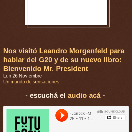
Nos visitó Leandro Morgenfeld para
hablar del G20 y de su nuevo libro:
Bienvenido Mr. President
Lun 26 Noviembre
Un mundo de sensaciones
- escuchá el
audio acá
-