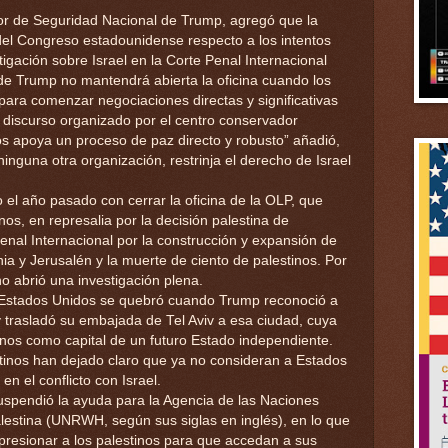
or de Seguridad Nacional de Trump, agregó que la
 del Congreso estadounidense respecto a los intentos
igación sobre Israel en la Corte Penal Internacional
de Trump no mantendrá abierta la oficina cuando los
para comenzar negociaciones directas y significativas
n discurso organizado por el centro conservador
os apoya un proceso de paz directo y robusto” añadió,
ninguna otra organización, restrinja el derecho de Israel
l año pasado con cerrar la oficina de la OLP, que
os, en represalia por la decisión palestina de
enal Internacional por la construcción y expansión de
ia y Jerusalén y la muerte de ciento de palestinos. Por
no abrió una investigación plena.
 y Estados Unidos se quebró cuando Trump reconoció a
y trasladó su embajada de Tel Aviv a esa ciudad, cuya
tinos como capital de un futuro Estado independiente.
stinos han dejado claro que ya no consideran a Estados
n el conflicto con Israel.
spendió la ayuda para la Agencia de las Naciones
lestina (UNRWH, según sus siglas en inglés), en lo que
presionar a los palestinos para que accedan a sus