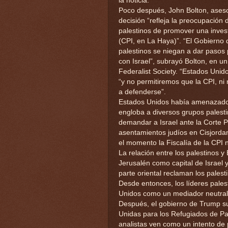
la noticia.
Poco después, John Bolton, ases
decisión “refleja la preocupación
palestinos de promover una invest
(CPI, en La Haya)”. “El Gobierno 
palestinos se niegan a dar pasos 
con Israel”, subrayó Bolton, en u
Federalist Society. “Estados Unid
“y no permitiremos que la CPI, ni 
a defenderse”.
Estados Unidos había amenazado e
engloba a diversos grupos palestin
demandar a Israel ante la Corte P
asentamientos judíos en Cisjordan
el momento la Fiscalía de la CPI 
La relación entre los palestinos
Jerusalén como capital de Israel 
parte oriental reclaman los pales
Desde entonces, los líderes pale
Unidos como un mediador neutral e
Después, el gobierno de Trump su
Unidas para los Refugiados de Pa
analistas ven como un intento de 