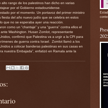
alto rango de los palestinos han dicho en varias
tajear por el Gobierno estadounidense.
Estad
festado por el momento. Un portavoz del primer ministro
conte
a fiesta del año nuevo judío que se celebra en estos
lo que no se esperaba ayer una reacción.
icaron como un “chantaje” y una “guerra” contra ellos el
Pres
al ante Washington. Husan Zomlot, representante
202
Unidos, confirmó que Palestina va a urgir a la CPI para
crímenes de guerra contra Israel. Zomlot llamó a los
 Unidos a colocar banderas palestinas en sus casas en
ora nuestra Embajada”, enfatizó en Ramala ante la
os:
ntario