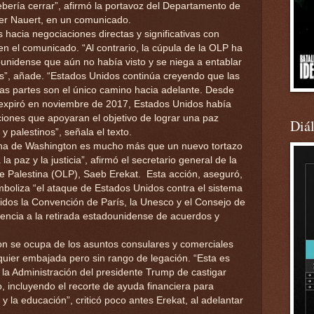
bería cerrar”, afirmó la portavoz del Departamento de
er Nauert, en un comunicado.
hacia negociaciones directas y significativas con
t en el comunicado. “Al contrario, la cúpula de la OLP ha
nidense que aún no había visto y se niega a entablar
”, añade. “Estados Unidos continúa creyendo que las
as partes son el único camino hacia adelante. Desde
 expiró en noviembre de 2017, Estados Unidos había
ciones que apoyaran el objetivo de lograr una paz
Diá
 y palestinos”, señala el texto.
tina de Washington es mucho más que un nuevo tortazo
a paz y la justicia”, afirmó el secretario general de la
de Palestina (OLP), Saeb Erekat. Esta acción, aseguró,
imboliza “el ataque de Estados Unidos contra el sistema
luidos la Convención de París, la Unesco y el Consejo de
encia a la retirada estadounidense de acuerdos y
n se ocupa de los asuntos consulares y comerciales
quier embajada pero sin rango de legación. “Esta es
e la Administración del presidente Trump de castigar
o, incluyendo el recorte de ayuda financiera para
 y la educación”, criticó poco antes Erekat, al adelantar