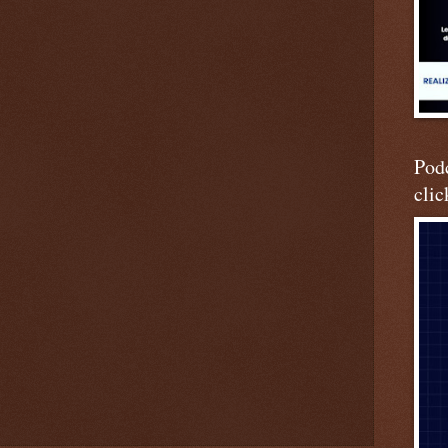
Podc
clic