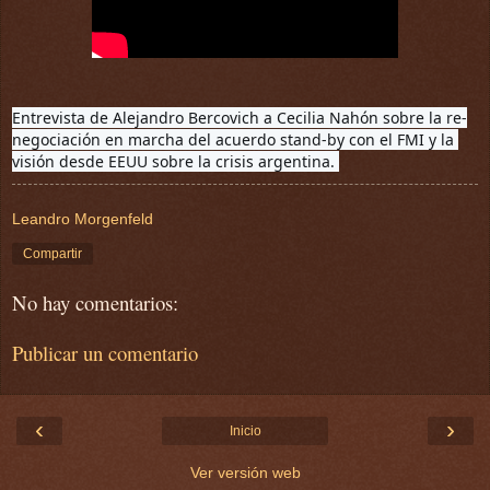
Entrevista de Alejandro Bercovich a Cecilia Nahón 
sobre la re-
negociación en marcha del acuerdo stand-by con el FMI y la 
Leandro Morgenfeld
Compartir
No hay comentarios:
Publicar un comentario
‹
›
Inicio
Ver versión web