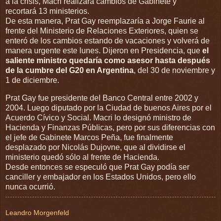
a la crisis, Macri realizará cambios de Gabinete y
recortará 13 ministerios.
De esta manera, Prat Gay reemplazaría a Jorge Faurie al
frente del Ministerio de Relaciones Exteriores, quien se
enteró de los cambios estando de vacaciones y volverá de
manera urgente este lunes. Dijeron en Presidencia, que
el
saliente ministro quedaría como asesor hasta después
de la cumbre del G20 en Argentina
, del 30 de noviembre y
1 de diciembre.
Prat Gay fue presidente del Banco Central entre 2002 y
2004. Luego diputado por la Ciudad de buenos Aires por el
Acuerdo Cívico y Social. Macri lo designó ministro de
Hacienda y Finanzas Públicas, pero por sus diferencias con
el jefe de Gabinete Marcos Peña, fue finalmente
desplazado por Nicolás Dujovne, que al dividirse el
ministerio quedó sólo al frente de Hacienda.
Desde entonces se especuló que Prat Gay podía ser
canciller y embajador en los Estados Unidos, pero ello
nunca ocurrió.
Leandro Morgenfeld