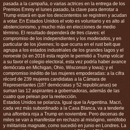
pasada a la campaña, o varias actrices en la entrega de los
Premios Emmy el lunes pasado, la clave para derrotar a
Trump estará en que los descontentos se registren y acudan
a votar. En Estados Unidos el voto es voluntario y es alto al
abstencionismo, y mucho más en elecciones de medio
término. El resultado dependerá de tres claves: el
compromiso de los independientes y los moderados, y en
particular de los jóvenes; lo que ocurra en el rust belt que
agrupa a los estados industriales de los grandes lagos y el
noroeste (si en 2016 esta región le permitió a Trump volcar
a su favor el colegio electoral, esta vez podría haber avance
demócrata en Michigan, Ohio, Wisconsin y Iowa); y el
compromiso inédito de las mujeres empoderadas: a la cifra
récord de 239 mujeres candidatas a la Cámara de
Representantes (187 demócratas y 52 republicanas) se
suman las 12 aspirantes a gobernadoras, además de las
cuatro que pelean por la reelección.
Estados Unidos se polariza. Igual que la Argentina. Macri,
cada vez más subordinado a la Casa Blanca, va a tenderle
una alfombra roja a Trump en noviembre. Pero decenas de
miles se van a manifestar en rechazo al misógino, xenófobo
y militarista magnate, como sucedió en junio en Londres. La