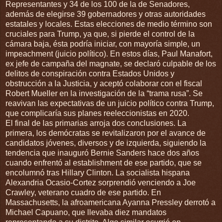
Representantes y 34 de los 100 de la de Senadores,
además de elegirse 39 gobernadores y otras autoridades
estatales y locales. Estas elecciones de medio término son
cruciales para Trump, ya que, si pierde el control de la
cámara baja, ésta podría iniciar, con mayoría simple, un
impeachment (juicio político). En estos días, Paul Manafort,
ex jefe de campaña del magnate, se declaró culpable de los
delitos de conspiración contra Estados Unidos y
obstrucción a la Justicia, y aceptó colaborar con el fiscal
Robert Mueller en la investigación de la “trama rusa”. Se
reavivan las expectativas de un juicio político contra Trump,
que complicaría sus planes reeleccionistas en 2020.
El final de las primarias arroja dos conclusiones. La
primera, los demócratas se revitalizaron por el avance de
candidatos jóvenes, diversos y de izquierda, siguiendo la
tendencia que inauguró Bernie Sanders hace dos años
cuando enfrentó al establishment de ese partido, que se
encolumnó tras Hillary Clinton. La socialista hispana
Alexandria Ocasio-Cortez sorprendió venciendo a Joe
Crawley, veterano cuadro de ese partido. En
Massachusetts, la afroamericana Ayanna Pressley derrotó a
Michael Capuano, que llevaba diez mandatos