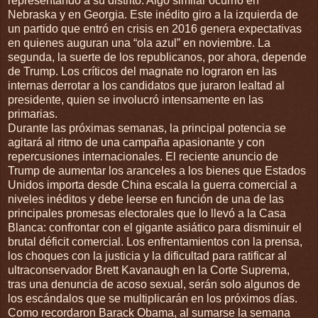
representando a su distrito. Algo similar ocurrió en
Nebraska y en Georgia. Este inédito giro a la izquierda de
un partido que entró en crisis en 2016 genera expectativas
en quienes auguran una “ola azul” en noviembre. La
segunda, la suerte de los republicanos, por ahora, depende
de Trump. Los críticos del magnate no lograron en las
internas derrotar a los candidatos que juraron lealtad al
presidente, quien se involucró intensamente en las
primarias.
Durante las próximas semanas, la principal potencia se
agitará al ritmo de una campaña apasionante y con
repercusiones internacionales. El reciente anuncio de
Trump de aumentar los aranceles a los bienes que Estados
Unidos importa desde China escala la guerra comercial a
niveles inéditos y debe leerse en función de una de las
principales promesas electorales que lo llevó a la Casa
Blanca: confrontar con el gigante asiático para disminuir el
brutal déficit comercial. Los enfrentamientos con la prensa,
los choques con la justicia y la dificultad para ratificar al
ultraconservador Brett Kavanaugh en la Corte Suprema,
tras una denuncia de acoso sexual, serán solo algunos de
los escándalos que se multiplicarán en los próximos días.
Como recordaron Barack Obama, al sumarse la semana