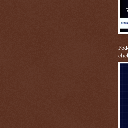
Podc
clic