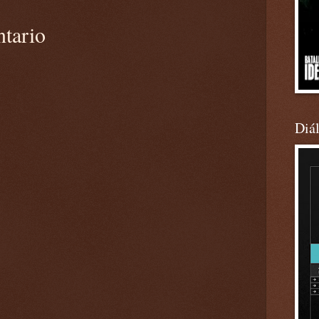
ntario
Diá