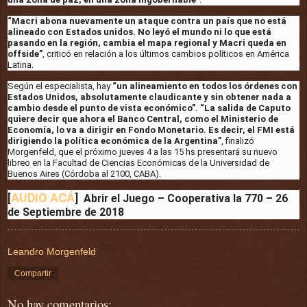
“Macri abona nuevamente un ataque contra un país que no está
alineado con Estados unidos. No leyó el mundo ni lo que está
pasando en la región, cambia el mapa regional y Macri queda en
offside”
, criticó en relación a los últimos cambios políticos en América
Latina.
Según el especialista, hay
“un alineamiento en todos los órdenes con
Estados Unidos, absolutamente claudicante y sin obtener nada a
cambio desde el punto de vista económico”. “La salida de Caputo
quiere decir que ahora el Banco Central, como el Ministerio de
Economía, lo va a dirigir en Fondo Monetario. Es decir, el FMI está
dirigiendo la política económica de la Argentina”
, finalizó
Morgenfeld, que el próximo jueves 4 a las 15 hs presentará su nuevo
libreo en la Facultad de Ciencias Económicas de la Universidad de
Buenos Aires (Córdoba al 2100, CABA).
AUDIO ACÁ
[
] Abrir el Juego – Cooperativa la 770 – 26
de Septiembre de 2018
Leandro Morgenfeld
Compartir
No hay comentarios: