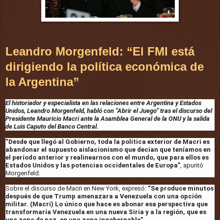
Leandro Morgenfeld: “El FMI está
dirigiendo la política económica de
la Argentina”
El historiador y especialista en las relaciones entre Argentina y Estados
Unidos, Leandro Morgenfeld, habló con “Abrir el Juego” tras el discurso del
Presidente Mauricio Macri ante la Asamblea General de la ONU y la salida
de Luis Caputo del Banco Central.
“Desde que llegó al Gobierno, toda la política exterior de Macri es
abandonar el supuesto aislacionismo que decían que teníamos en
el período anterior y realinearnos con el mundo, que para ellos es
Estados Unidos y las potencias occidentales de Europa”
, apuntó
Morgenfeld.
Sobre el discurso de Macri en New York, expresó:
“Se produce minutos
después de que Trump amenazara a Venezuela con una opción
militar. (Macri) Lo único que hace es abonar esa perspectiva que
transformaría Venezuela en una nueva Siria y a la región, que es
una zona de paz, en una zona ingobernable”
.