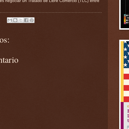
 es negociar un Tratado de Libre Comercio (TLC) entre
os:
ntario