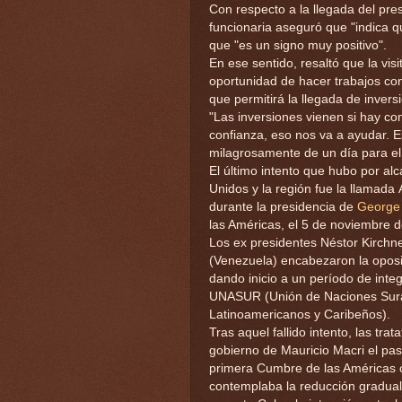
Con respecto a la llegada del pr
funcionaria aseguró que "indica qu
que "es un signo muy positivo".
En ese sentido, resaltó que la vis
oportunidad de hacer trabajos con
que permitirá la llegada de invers
"Las inversiones vienen si hay con
confianza, eso nos va a ayudar. E
milagrosamente de un día para el 
El último intento que hubo por al
Unidos y la región fue la llamad
durante la presidencia de
George 
las Américas, el 5 de noviembre d
Los ex presidentes Néstor Kirchne
(Venezuela) encabezaron la oposi
dando inicio a un período de integ
UNASUR (Unión de Naciones Sur
Latinoamericanos y Caribeños).
Tras aquel fallido intento, las tr
gobierno de Mauricio Macri el pas
primera Cumbre de las Américas 
contemplaba la reducción gradual 