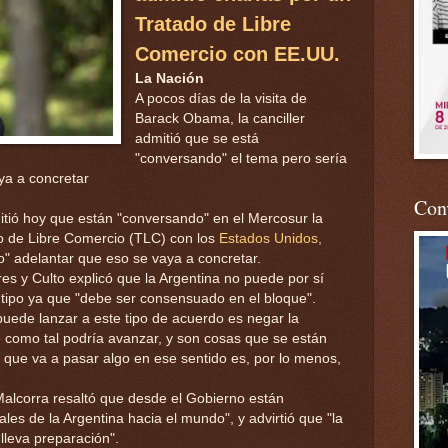
Tratado de Libre
Comercio con EE.UU.
La Nación
A pocos días de la visita de
Barack Obama, la canciller
admitió que se está
"conversando" el tema pero sería
ya a concretar
Conv
tió hoy que están "conversando" en el Mercosur la
do de Libre Comercio (TLC) con los
Estados Unidos,
" adelantar que eso se vaya a concretar.
res y Culto explicó que la Argentina no puede por sí
tipo ya que "debe ser consensuado en el bloque".
puede lanzar a este tipo de acuerdo es negar la
e como tal podría avanzar, y son cosas que se están
 que va a pasar algo en ese sentido es, por lo menos,
Malcorra resaltó que desde el Gobierno están
ales de la Argentina hacia el mundo", y advirtió que "la
 lleva preparación".