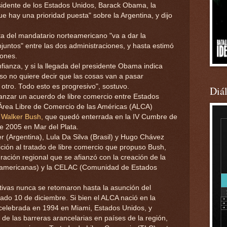
esidente de los Estados Unidos, Barack Obama, la
e hay una prioridad puesta" sobre la Argentina, y dijo
ita del mandatario norteamericano "va a dar la
juntos" entre las dos administraciones, y hasta estimó
iones.
fianza, y si la llegada del presidente Obama indica
so no quiere decir que las cosas van a pasar
otro. Todo esto es progresivo", sostuvo.
Diá
canzar un acuerdo de libre comercio entre Estados
a Área Libre de Comercio de las Américas (ALCA)
Walker Bush,
que quedó enterrada en la IV Cumbre de
e 2005 en Mar del Plata.
r (Argentina), Lula Da Silva (Brasil) y Hugo Chávez
ción al tratado de libre comercio que propuso Bush,
ración regional que se afianzó con la creación de la
americanas) y la CELAC (Comunidad de Estados
atativas nunca se retomaron hasta la asunción del
ado 10 de diciembre. Si bien el ALCA nació en la
celebrada en 1994 en Miami, Estados Unidos, y
de las barreras arancelarias en países de la región,