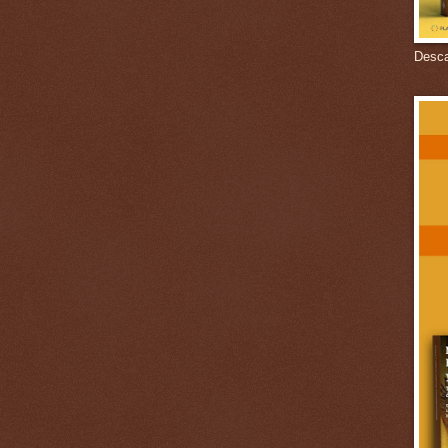
Descar