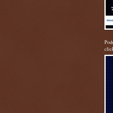
Podc
clic