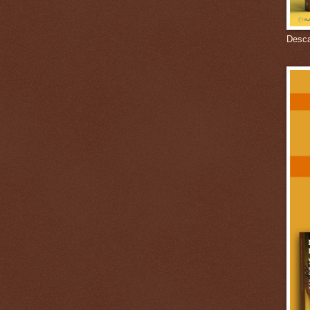
Descar