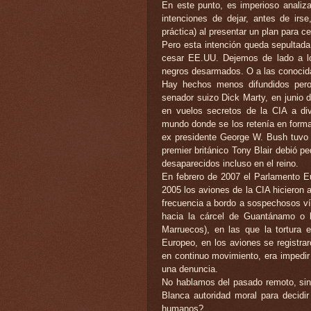
En este punto, es imperioso analiz
intenciones de dejar, antes de irse
práctica) al presentar un plan para c
Pero esta intención queda sepultada
cesar EE.UU. Dejemos de lado a l
negros desarmados. O a las conocid
Hay hechos menos difundidos pero
senador suizo Dick Marty, en junio d
en vuelos secretos de la CIA a div
mundo donde se los retenía en forma i
ex presidente George W. Bush tuvo 
premier británico Tony Blair debió pe
desaparecidos incluso en el reino.
En febrero de 2007 el Parlamento E
2005 los aviones de la CIA hicieron
frecuencia a bordo a sospechosos ví
hacia la cárcel de Guantánamo o h
Marruecos), en las que la tortura 
Europeo, en los aviones se registrar
en continuo movimiento, era impedir
una denuncia.
No hablamos del pasado remoto, sino
Blanca autoridad moral para decidi
humanos?