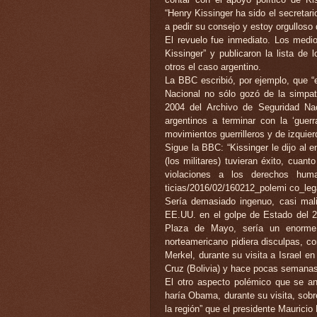
“Henry Kissinger ha sido el secretar
a pedir su consejo y estoy orgulloso
El revuelo fue inmediato. Los medi
Kissinger” y publicaron la lista de
otros el caso argentino.
La BBC escribió, por ejemplo, que 
Nacional no sólo gozó de la simpat
2004 del Archivo de Seguridad Nac
argentinos a terminar con la ‘guerr
movimientos guerrilleros y de izquier
Sigue la BBC: “Kissinger le dijo al 
(los militares) tuvieran éxito, cuan
violaciones a los derechos huma
ticias/2016/02/160212_polemi co_le
Sería demasiado ingenuo, casi mal
EE.UU. en el golpe de Estado del 
Plaza de Mayo, sería un enorme 
norteamericano pidiera disculpas, co
Merkel, durante su visita a Israel 
Cruz (Bolivia) y hace pocas semana
El otro aspecto polémico que se a
haría Obama, durante su visita, sob
la región” que el presidente Maurici