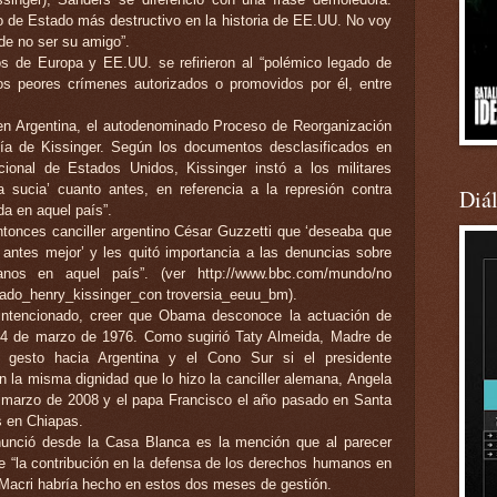
io de Estado más destructivo en la historia de EE.UU. No voy
 de no ser su amigo”.
os de Europa y EE.UU. se refirieron al “polémico legado de
 los peores crímenes autorizados o promovidos por él, entre
“en Argentina, el autodenominado Proceso de Reorganización
ía de Kissinger. Según los documentos desclasificados en
ional de Estados Unidos, Kissinger instó a los militares
a sucia’ cuanto antes, en referencia a la represión contra
Diá
da en aquel país”.
entonces canciller argentino César Guzzetti que ‘deseaba que
to antes mejor’ y les quitó importancia a las denuncias sobre
nos en aquel país”. (ver http://www.bbc.com/mundo/no
gado_henry_kissinger_con troversia_eeuu_bm).
intencionado, creer que Obama desconoce la actuación de
24 de marzo de 1976. Como sugirió Taty Almeida, Madre de
gesto hacia Argentina y el Cono Sur si el presidente
n la misma dignidad que lo hizo la canciller alemana, Angela
en marzo de 2008 y el papa Francisco el año pasado en Santa
s en Chiapas.
nunció desde la Casa Blanca es la mención que al parecer
re “la contribución en la defensa de los derechos humanos en
o Macri habría hecho en estos dos meses de gestión.