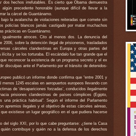
ar dos hechos irrefutables. Es cierto que Obama demuestra
, algún precedente honorable (aunque difícil de llevar a la
errar la cárcel de Guantánamo.
 bajo la avalancha de violaciones reiteradas que comete sin
os policías blancos jamás castigado por matar muchachos
as prácticas en Guantánamo.
 igualmente atroces. Cito al menos dos. La denuncia del
e 2006, sobre la detención ilegal de prisioneros, trasladados
ersas cárceles clandestinas en Europa y otras partes del
lícita y se los torturaba. El escándalo fue tan grande que el
que reconocer la existencia de un programa secreto y el ex
dir disculpas ante el Parlamento por el tránsito de detenidos-
uropeo publicó un informe donde confirma que “entre 2001 y
 al menos 1245 escalas en aeropuertos europeos llevando con
ctimas de ‘desapariciones forzadas’, conducidos ilegalmente
acia prisiones clandestinas de países cómplices (Egipto,
es una práctica habitual”. Según el informe del Parlamento
on apremios ilegales y el objetivo de estas cárceles aéreas,
 que existiese un lugar geográfico en el que pudiera hacerse
 del siglo XXI, por lo que cabe preguntarse: ¿tiene la Casa
r quién contribuye y quién no a la defensa de los derechos