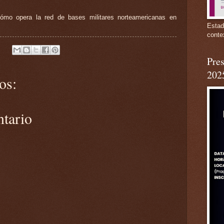
 Cómo opera la red de bases militares norteamericanas en
Estad
conte
Pres
202
os:
ntario