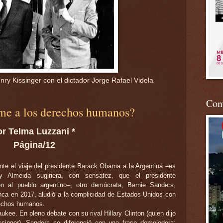
nry Kissinger con el dictador Jorge Rafael Videla
Conv
eme a los derechos humanos?
or Telma Luzzani *
Página/12
nte el viaje del presidente Barack Obama a la Argentina –es
 Almeida sugiriera, con sensatez, que el presidente
ón al pueblo argentino–, otro demócrata, Bernie Sanders,
anca en 2017, aludió a la complicidad de Estados Unidos con
rechos humanos.
kee. En pleno debate con su rival Hillary Clinton (quien dijo
ssinger), Sanders se diferenció con una frase demoledora: