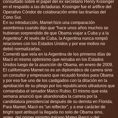
consultado sobre el papel del ex secretario Henry Kissinger
en el respaldo a las dictaduras. Kissinger fue el artífice del
Operativo Cóndor de colaboración entre las tiranías del
Cono Sur.
En su introducción, Mamet hizo una comparación
asombrosa cuando dijo que “hace unos años muchos se
hubieran sorprendido de que Obama viajar a Cuba y a la
Argentina”. Al revés de Cuba, la Argentina nunca rompió
relaciones con los Estados Unidos y por ese motivo no
debió normalizarlas.
Comentó que veía en la Argentina de los primeros días de
Macri el mismo optimismo que reinaba en los Estados
Unidos luego de la asunción de Obama, en enero de 2009.
El californiano Mamet no es un diplomático de carrera sino
un consultor y empresario que recaudó fondos para Obama
y por eso fue uno de los castigados con la dilación en la
aprobación de su pliego por los republicanos ultraduros que
comandaba el senador Marco Rubio. El mismo que esta
semana anunció que abandonaba la carrera por la
candidatura presidencial después de su derrota en Florida.
Para Mamet, Macri es “un reflector”, y a ese carácter de
bright spot atribuyó la llegada no solo de Obama sino,
antes, del primer ministro italiano Mateo Renzi y del