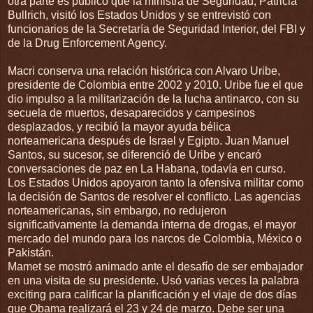
otra parte es público que la ministra de Seguridad, Patricia
Bullrich, visitó los Estados Unidos y se entrevistó con
funcionarios de la Secretaría de Seguridad Interior, del FBI y
de la Drug Enforcement Agency.
Macri conserva una relación histórica con Alvaro Uribe,
presidente de Colombia entre 2002 y 2010. Uribe fue el que
dio impulso a la militarización de la lucha antinarco, con su
secuela de muertos, desaparecidos y campesinos
desplazados, y recibió la mayor ayuda bélica
norteamericana después de Israel y Egipto. Juan Manuel
Santos, su sucesor, se diferenció de Uribe y encaró
conversaciones de paz en La Habana, todavía en curso.
Los Estados Unidos apoyaron tanto la ofensiva militar como
la decisión de Santos de resolver el conflicto. Las agencias
norteamericanas, sin embargo, no redujeron
significativamente la demanda interna de drogas, el mayor
mercado del mundo para los narcos de Colombia, México o
Pakistán.
Mamet se mostró animado ante el desafío de ser embajador
en una visita de su presidente. Usó varias veces la palabra
exciting para calificar la planificación y el viaje de dos días
que Obama realizará el 23 y 24 de marzo. Debe ser una