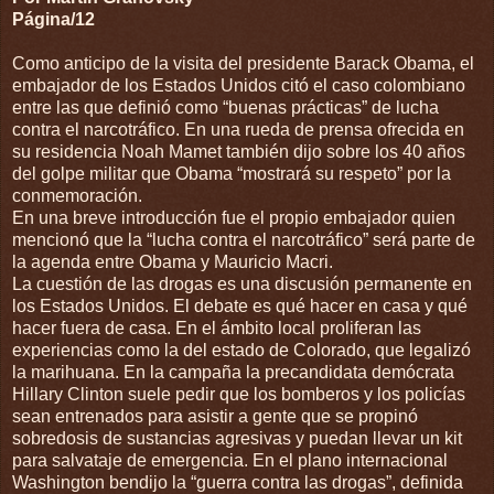
Página/12
Como anticipo de la visita del presidente Barack Obama, el
embajador de los Estados Unidos citó el caso colombiano
entre las que definió como “buenas prácticas” de lucha
contra el narcotráfico. En una rueda de prensa ofrecida en
su residencia Noah Mamet también dijo sobre los 40 años
del golpe militar que Obama “mostrará su respeto” por la
conmemoración.
En una breve introducción fue el propio embajador quien
mencionó que la “lucha contra el narcotráfico” será parte de
la agenda entre Obama y Mauricio Macri.
La cuestión de las drogas es una discusión permanente en
los Estados Unidos. El debate es qué hacer en casa y qué
hacer fuera de casa. En el ámbito local proliferan las
experiencias como la del estado de Colorado, que legalizó
la marihuana. En la campaña la precandidata demócrata
Hillary Clinton suele pedir que los bomberos y los policías
sean entrenados para asistir a gente que se propinó
sobredosis de sustancias agresivas y puedan llevar un kit
para salvataje de emergencia. En el plano internacional
Washington bendijo la “guerra contra las drogas”, definida