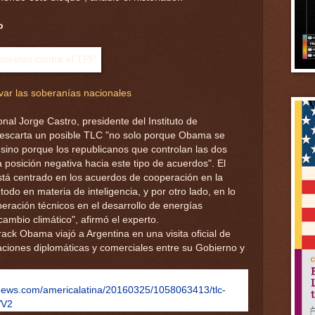
o
var las soberanías nacionales
onal Jorge Castro, presidente del Instituto de
descarta un posible TLC "no solo porque Obama se
 sino porque los republicanos que controlan las dos
posición negativa hacia este tipo de acuerdos". El
stá centrado en los acuerdos de cooperación en la
todo en materia de inteligencia, y por otro lado, en lo
eración técnicos en el desarrollo de energías
cambio climático", afirmó el experto.
rack Obama viajó a Argentina en una visita oficial de
laciones diplomáticas y comerciales entre su Gobierno y
knews.com/americalatina/20160325/1058063413/tlc-
VV2