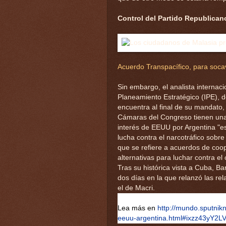
Control del Partido Republican
Acuerdo Transpacífico, para soca
Sin embargo, el analista internaci
Planeamiento Estratégico (IPE), 
encuentra al final de su mandato,
Cámaras del Congreso tienen una 
interés de EEUU por Argentina "e
lucha contra el narcotráfico sobre 
que se refiere a acuerdos de coop
alternativas para luchar contra el 
Tras su histórica vista a Cuba, Ba
dos días en la que relanzó las re
el de Macri.
Lea más en
http://mundo.sputni
eeuu-argentina.html#ixzz43yY2L