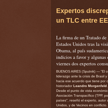
Expertos
discre
un
TLC
entre
E
La firma de un Tratado de
Estados Unidos tras la vis
Obama, al país sudamerican
indicios a favor y algunas 
viernes dos expertos cons
BUENOS AIRES (Sputnik) — "El ob
liderazgo ante la crisis de Brasi
hacia ese acuerdo que tiene por o
historiador
Leandro Morgenfeld
.
Desde el punto de vista económi
Asociación Transpacífico (TPP, po
países", reseñó el experto, autor 
Unidos, y de Vecinos en conflicto.