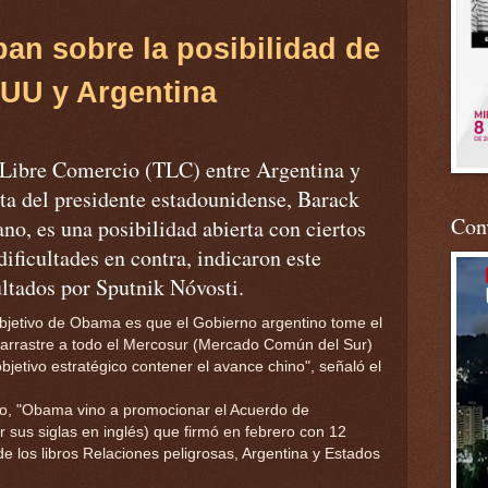
pan
sobre
la
posibilidad
de
EUU
y
Argentina
 Libre Comercio (TLC) entre Argentina y
ita del presidente estadounidense, Barack
Conv
o, es una posibilidad abierta con ciertos
dificultades en contra, indicaron este
ultados por Sputnik Nóvosti.
jetivo de Obama es que el Gobierno argentino tome el
l y arrastre a todo el Mercosur (Mercado Común del Sur)
bjetivo estratégico contener el avance chino", señaló el
co, "Obama vino a promocionar el Acuerdo de
r sus siglas en inglés) que firmó en febrero con 12
de los libros Relaciones peligrosas, Argentina y Estados