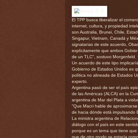
El TPP busca liberalizar el come
internet, cultura, y propiedad inte
son Australia, Brunei, Chile, Est
Singapur, Vietnam, Canadá y Méxi
signatarias de este acuerdo, Obam
explícitamente que ambos Gobiern
de un TLC", sostuvo Morgenfeld.
Un acuerdo de este tipo implicarí
Gobierno de Estados Unidos es qu
política no alineada de Estados Un
experto.
Argentina pasó de ser el país epi
de las Américas (ALCA) en la Cum
argentina de Mar del Plata a vis
"Que Macri hable de aproximarse a
de hacia dónde está impulsando E
La ministra argentina de Relacio
diálogo con el país en este senti
porque es un tema que tiene que 
que de otro modo se estaría rompi