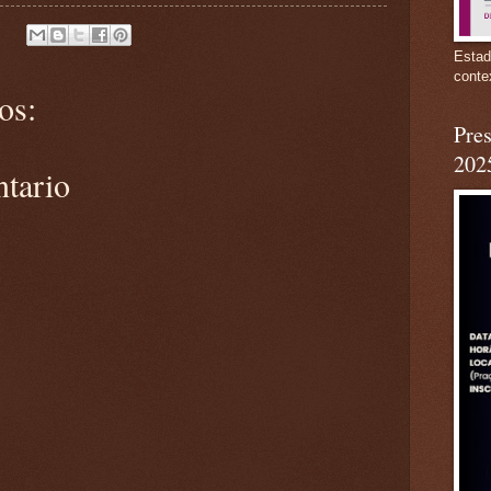
Estad
conte
os:
Pres
202
ntario