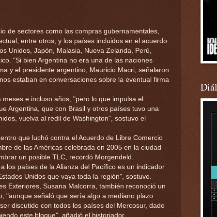
rcio de sectores como las compras gubernamentales,
lectual, entre otros, y los países incluidos en el acuerdo
ados Unidos, Japón, Malasia, Nueva Zelanda, Perú,
co. "Si bien Argentina no era una de las naciones
a y el presidente argentino, Mauricio Macri, señalaron
os estaban en conversaciones sobre la eventual firma
Diá
a meses e incluso años, "pero lo que impulsa el
e Argentina, que con Brasil y otros países tuvo una
idos, vuelva al redil de Washington", sostuvo el
centro que luchó contra el Acuerdo de Libre Comercio
bre de las Américas celebrada en 2005 en la ciudad
lumbrar un posible TLC, recordó Morgendeld.
 los países de la Alianza del Pacífico es un indicador
stados Unidos que vaya toda la región", sostuvo.
nes Exteriores, Susana Malcorra, también reconoció un
do, "aunque señaló que sería algo a mediano plazo
ser discutido con todos los países del Mercosur, dado
endo este bloque", añadió el historiador.