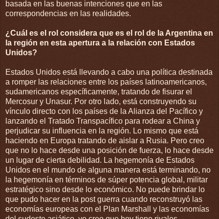
basada en las buenas intenciones que en las
correspondencias en las realidades.
¿Cuál es el rol considera que es el rol de la Argentina en
la región en esta apertura a la relación con Estados
Unidos?
Estados Unidos está llevando a cabo una política destinada
a romper las relaciones entre los países latinoamericanos,
sudamericanos específicamente, tratando de fisurar el
Mercosur y Unasur. Por otro lado, está construyendo su
vínculo directo con los países de la Alianza del Pacífico y
lanzando el Tratado Transpacífico para rodear a China y
perjudicar su influencia en la región. Lo mismo que está
haciendo en Europa tratando de aislar a Rusia. Pero creo
que no lo hace desde una posición de fuerza, lo hace desde
un lugar de cierta debilidad. La hegemonía de Estados
Unidos en el mundo de alguna manera está terminando, no
la hegemonía en términos de súper potencia global, militar
estratégico sino desde lo económico. No puede brindar lo
que pudo hacer en la post guerra cuando reconstruyó las
economías europeas con el Plan Marshall y las economías
del sudeste asiático, yo creo que hoy tiene rivales