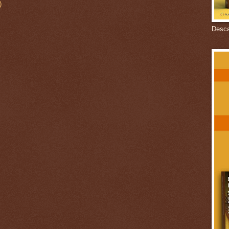
)
Descar