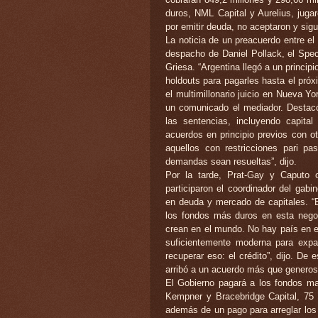
duros, NML Capital y Aurelius, juga
por emitir deuda, no aceptaron y sig
La noticia de un preacuerdo entre el
despacho de Daniel Pollack, el Spec
Griesa. “Argentina llegó a un princip
holdouts para pagarles hasta el próx
el multimillonario juicio en Nueva Y
un comunicado el mediador. Destacó 
las sentencias, incluyendo capita
acuerdos en principio previos con o
aquellos con restricciones pari p
demandas sean resueltas”, dijo.
Por la tarde, Prat-Gay y Caputo 
participaron el coordinador del gab
en deuda y mercado de capitales. “
los fondos más duros en esta negoc
crean en el mundo. No hay país en 
suficientemente moderna para expa
recuperar eso: el crédito”, dijo. De 
arribó a un acuerdo más que generos
El Gobierno pagará a los fondos ma
Kempner y Bracebridge Capital, 75 p
además de un pago para arreglar los