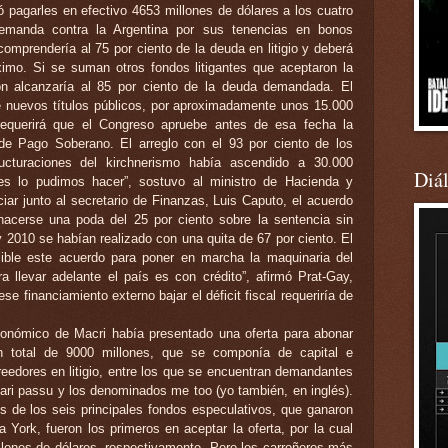
ó pagarles en efectivo 4653 millones de dólares a los cuatro
emanda contra la Argentina por sus tenencias en bonos
omprendería al 75 por ciento de la deuda en litigio y deberá
óximo. Si se suman otros fondos litigantes que aceptaron la
ión alcanzaría al 85 por ciento de la deuda demandada. El
e nuevos títulos públicos, por aproximadamente unos 15.000
 requerirá que el Congreso apruebe antes de esa fecha la
de Pago Soberano. El arreglo con el 93 por ciento de los
ructuraciones del kirchnerismo había ascendido a 30.000
Diá
es lo pudimos hacer”, sostuvo al ministro de Hacienda y
iar junto al secretario de Finanzas, Luis Caputo, el acuerdo
acerse una poda del 25 por ciento sobre la sentencia sin
y 2010 se habían realizado con una quita de 67 por ciento. El
sible este acuerdo para poner en marcha la maquinaria del
 llevar adelante el país es con crédito”, afirmó Prat-Gay,
se financiamiento externo bajar el déficit fiscal requeriría de
conómico de Macri había presentado una oferta para abonar
n total de 9000 millones, que se componía de capital e
creedores en litigio, entre los que se encuentran demandantes
pari passu y los denominados me too (yo también, en inglés).
 de los seis principales fondos especulativos, que ganaron
 York, fueron los primeros en aceptar la oferta, por la cual
llones de dólares, respectivamente. Pero los carroñeros más