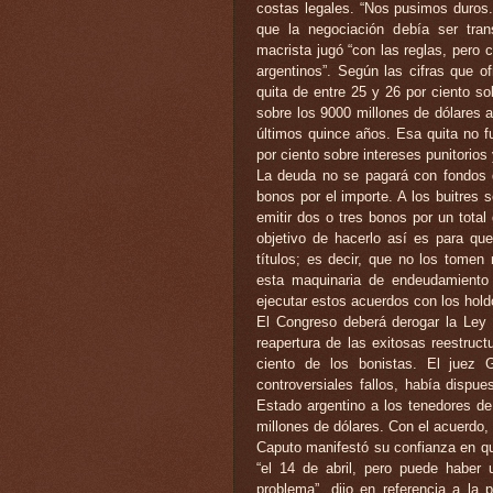
costas legales. “Nos pusimos duros.
que la negociación debía ser tran
macrista jugó “con las reglas, pero 
argentinos”. Según las cifras que o
quita de entre 25 y 26 por ciento s
sobre los 9000 millones de dólares a
últimos quince años. Esa quita no fu
por ciento sobre intereses punitorios
La deuda no se pagará con fondos d
bonos por el importe. A los buitres s
emitir dos o tres bonos por un total
objetivo de hacerlo así es para qu
títulos; es decir, que no los tome
esta maquinaria de endeudamiento
ejecutar estos acuerdos con los hold
El Congreso deberá derogar la Ley
reapertura de las exitosas reestruc
ciento de los bonistas. El juez 
controversiales fallos, había dispu
Estado argentino a los tenedores d
millones de dólares. Con el acuerdo,
Caputo manifestó su confianza en que 
“el 14 de abril, pero puede haber
problema”, dijo en referencia a la 