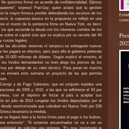
 No quisimos firmar un acuerdo de confidencialidad. Dijimos
sparente”, expresó Prat-Gay, quien aclaró que la gestión
con la mayor firmeza posible defendiendo los recursos de los
Estad
freció, la supuesta dureza en la propuesta se reflejó en una
conte
obre el monto de la sentencia firme en Nueva York, es decir,
 los que asciende la deuda con los intereses corridos de los
Pres
e sobre el capital sino que se explica por un recorte del 40
 y costas legales.
202
e las alicaídas reservas ni tampoco se entregarán nuevos
e les pagará en efectivo, pero para ello el gobierno pretende
 de 15.000 millones de dólares. Según explicó el ministro, el
e los fondos demandantes no tiren abajo los precios de los
n muy por debajo de su valor técnico. Para poner en marcha
 se enviará esta semana un proyecto de ley que permita
outs.
 Cerrojo y de Pago Soberano, que en conjunto impiden una
turaciones de 2005 y 2010, a las que se adhirieron el 93 por
Griesa, con el objetivo de forzar al país a aceptar sus
esto en julio de 2014 congelar los fondos depositados por el
e deuda reestructurada que cobraban en Nueva York por 539
 Griesa levantaría la medida.
se llegará bien a la fecha límite para el pago a los buitres,
 una extensión”. “Si estamos encaminados no va a ser un
posibilidad de solicitar una prórroga. “Es muy importante la