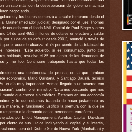
ron un rato más con la desesperación del gobierno macrista
uieron negociando.
 gobierno y los buitres comenzó a circular temprano desde el
ial Master (mediador judicial) designado por el juez Thomas
io de acuerdo con el fondo NML Capital de Paul Singer y otros
imo 14 de abril 4653 millones de dólares en efectivo y saldar
ork por su deuda en default desde 2001”, anunció a través de
que el acuerdo alcanza al 75 por ciento de la totalidad de
l e intereses. “Este acuerdo, si es consumado, junto con
tros holdouts, resuelve el 85 por ciento de las demandas de
assu y me too. Continuaré trabajando hasta que todas las
ofrecieron una conferencia de prensa, en la que también
inete económico, Mario Quintana, y Santiago Bausili, técnico
Es un día muy importante. Hemos llegado a un acuerdo con
iación”, confirmó el ministro. “Estamos buscando que nos
el mundo que crezca sin créditos. Estamos en una economía
ndirse y lo que estamos tratando de hacer justamente es
esta manera, el funcionario justificó la premura con la que se
o respecto a la demanda de los acreedores carroñeros.
nejados por Elliott Management, Aurelius Capital, Davidson
or ciento de sus juicios incluyendo el capital y el interés,
 reclamos fuera del Distrito Sur de Nueva York (Manhattan) y