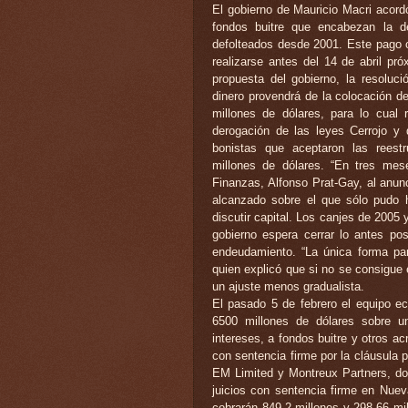
El gobierno de Mauricio Macri acord
fondos buitre que encabezan la d
defolteados desde 2001. Este pago c
realizarse antes del 14 de abril pr
propuesta del gobierno, la resoluc
dinero provendrá de la colocación d
millones de dólares, para lo cual
derogación de las leyes Cerrojo y 
bonistas que aceptaron las reest
millones de dólares. “En tres mes
Finanzas, Alfonso Prat-Gay, al anunc
alcanzado sobre el que sólo pudo h
discutir capital. Los canjes de 2005 
gobierno espera cerrar lo antes po
endeudamiento. “La única forma para
quien explicó que si no se consigue e
un ajuste menos gradualista.
El pasado 5 de febrero el equipo e
6500 millones de dólares sobre u
intereses, a fondos buitre y otros a
con sentencia firme por la cláusula 
EM Limited y Montreux Partners, dos
juicios con sentencia firme en Nueva
cobrarán 849,2 millones y 298,66 mi