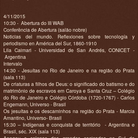
4/11/2015
10:30 - Abertura do III WAB
Conferência de Abertura (salão nobre)
Noticias del mundo. Reflexiones sobre tecnología y
periodismo en América del Sur, 1860-1910
Lila Caimari - Universidad de San Andrés, CONICET -
Argentina
Intervalo
14:30 - Jesuítas no Rio de Janeiro e na região do Prata
(sala 113)
De criaturas a filhos de Deus: o significado do batismo e do
matrimônio de escravos em Caroya e Santa Cruz – Colégio
do Rio de Janeiro e Colégio Córdoba (1720-1767) - Carlos
Engemann, Universo - Brasil
Os jesuítas e os descaminhos na região do Prata - Marcia
Amantino, Universo- Brasil
15:30 – Indígenas e conquista de território - Argentina e
Brasil, séc. XIX (sala 113)
Apogeu e colapso dos grandes cacicados no Sul da