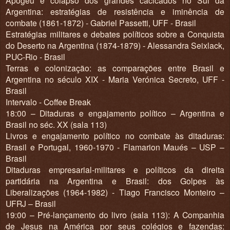
Argentina: estratégias de resistência e iminência de
combate (1861-1872) - Gabriel Passetti, UFF - Brasil
Estratégias militares e debates políticos sobre a Conquista
do Deserto na Argentina (1874-1879) - Alessandra Seixlack,
PUC-Rio - Brasil
Terras e colonização: as comparações entre Brasil e
Argentina no século XIX - Maria Verónica Secreto, UFF -
Brasil
Intervalo - Coffee Break
18:00 – Ditaduras e engajamento político – Argentina e
Brasil no séc. XX (sala 113)
Livros e engajamento político no combate às ditaduras:
Brasil e Portugal, 1960-1970 - Flamarion Maués – USP –
Brasil
Ditaduras empresarial-militares e políticos da direita
partidária na Argentina e Brasil: dos Golpes às
Liberalizações (1964-1982) - Tiago Francisco Monteiro –
UFRJ – Brasil
19:00 – Pré-lançamento do livro (sala 113): A Companhia
de Jesus na América por seus colégios e fazendas: