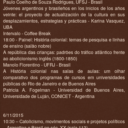
Paulo Coelho de Souza Rodrigues, UFSJ - Brasil
Jóvenes argentinos y brasileños en los inicios de los años
veinte: el proyecto de actualización de la cultura en sus
desplazamientos, estrategias y prácticas - Karina Vasquez,
UBA
Intervalo - Coffee Break
18:00 - Painel: História colonial: temas de pesquisa e linhas
de ensino (salão nobre)
A república das crianças: padrões do tráfico atlântico frente
ao abolicionismo inglês (1800-1850)
Manolo Florentino - UFRJ - Brasil
A História colonial nas salas de aulas: um olhar
comparativo dos programas de cursos em universidades
públicas do Rio de Janeiro e de Buenos Aires
Patricia A. Fogelman - Universidad de Buenos Aires,
Universidade de Luján, CONICET - Argentina
6/11/2015
10:30 – Catolicismo, movimentos sociais e projetos políticos
– Argentina e Brasil no séc. XX (sala 113)