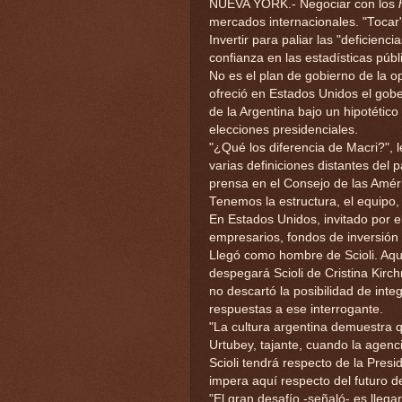
NUEVA YORK.- Negociar con los
mercados internacionales. "Tocar" 
Invertir para paliar las "deficienci
confianza en las estadísticas públ
No es el plan de gobierno de la op
ofreció en Estados Unidos el gobe
de la Argentina bajo un hipotético 
elecciones presidenciales.
"¿Qué los diferencia de Macri?", 
varias definiciones distantes del 
prensa en el Consejo de las Amér
Tenemos la estructura, el equipo, 
En Estados Unidos, invitado por e
empresarios, fondos de inversión 
Llegó como hombre de Scioli. Aqu
despegará Scioli de Cristina Kirc
no descartó la posibilidad de integ
respuestas a ese interrogante.
"La cultura argentina demuestra q
Urtubey, tajante, cuando la agen
Scioli tendrá respecto de la Pres
impera aquí respecto del futuro de
"El gran desafío -señaló- es llega