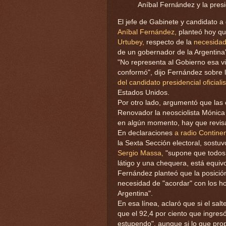
Aníbal Fernández y la presi
El jefe de Gabinete y candidato a
Aníbal Fernández,
planteó hoy qu
Urtubey,
respecto de la
necesidad
de un gobernador de la Argentina
"No representa al Gobierno esa vi
conformó", dijo Fernández sobre 
del candidato presidencial oficialis
Estados Unidos.
Por otro lado, argumentó que las 
Renovador la neosciolista Mónica
en algún momento, hay que revisa
En declaraciones
a radio Continen
la Sexta Sección electoral, sostu
Sergio Massa,
"supone que todos l
látigo y una chequera, está equivo
Fernández planteó que la posició
necesidad de "acordar" con los ho
Argentina".
En esa línea, aclaró que si el sal
que el 92,4 por ciento que ingresó
estupendo", aunque si lo que prop