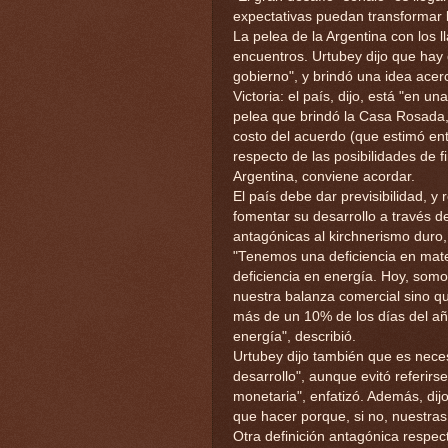
expectativas puedan transformar l
La pelea de la Argentina con los 
encuentros. Urtubey dijo que hay
gobierno", y brindó una idea acer
Victoria: el país, dijo, está "en 
pelea que brindó la Casa Rosada,
costo del acuerdo (que estimó en
respecto de las posibilidades de 
Argentina, conviene acordar.
El país debe dar previsibilidad, y
fomentar su desarrollo a través d
antagónicas al kirchnerismo duro, 
"Tenemos una deficiencia en mate
deficiencia en energía. Hoy, somo
nuestra balanza comercial sino que
más de un 10% de los días del año
energía", describió.
Urtubey dijo también que es neces
desarrollo", aunque evitó referirs
monetaria", enfatizó. Además, dij
que hacer porque, si no, nuestra
Otra definición antagónica respect