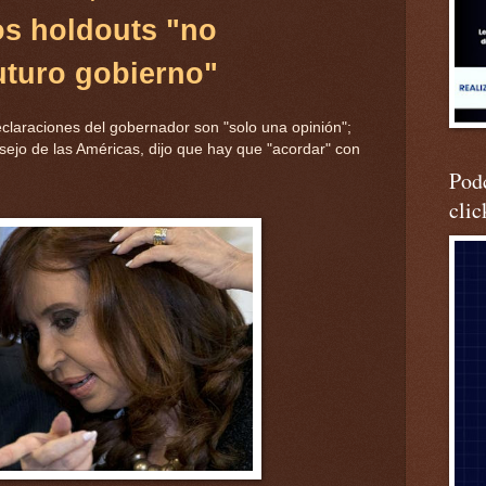
os holdouts "no
uturo gobierno"
declaraciones del gobernador son "solo una opinión";
nsejo de las Américas, dijo que hay que "acordar" con
Podc
clic