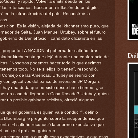
holdouts
, y rápido. Volver a emitir deuda en los
las retenciones. Buscar una inflación de un dígito.
as" en la infraestructura del país. Reconstruir la
icas.
osición. Es la visión, alejada del kirchnerismo puro, que
rnador de Salta, Juan Manuel Urtubey, sobre el futuro
gobierno de Daniel Scioli, candidato oficialista en las
le preguntó LA NACION al gobernador salteño, tras
Diá
paladar kirchnerista que dejó durante una conferencia de
icas. "Nosotros podemos hacer todo lo que decimos.
tenemos todo. No sé si ellos lo tienen", respondió.
l Consejo de las Américas, Urtubey se reunió con
y con ejecutivos del banco de inversión JP Morgan.
í hay una duda que persiste desde hace tiempo: ¿se
hner en caso de llegar a la Casa Rosada? Urtubey, quien
rar un posible gabinete sciolista, ofreció algunas
ue quien gobierna es quien va a conducir", definió
cia Bloomberg le preguntó sobre la independencia que
identa. El salteño reconoció la enorme expectativa que
l país y el próximo gobierno.
r en tiempo real a cumplir esas expectativas, y que esas