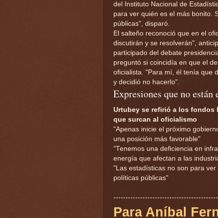
del Instituto Nacional de Estadíst
para ver quién es el más bonito. S
públicas", disparó.
El salteño reconoció que en el ofic
discutirán y se resolverán", antic
participado del debate presidenci
preguntó si coincidía en que el d
oficialista. "Para mí, él tenía que
y decidió no hacerlo".
Expresiones que no están 
Urtubey se refirió a los fondos b
que surcan al oficialismo
"Apenas inicie el próximo gobiern
una posición más favorable"
"Tenemos una deficiencia en infra
energía que afectan a las industri
"Las estadísticas no son para ver
políticas públicas"
-------------------------------------------
Para Aníbal Fer