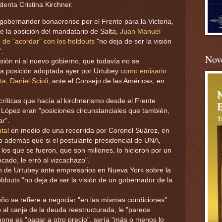
denta Cristina Kirchner.
 gobernandor bonaerense por el Frente para la Victoria,
e la posición del mandatario de Salta,
Juan Manuel
 de "acordar" con los holdouts
"no deja de ser la visión
".
Nove
sión ni al nuevo gobierno, que todavía no se
la posición adoptada ayer por Urtubey
como emisario
ta, Daniel Scioli,
ante el Consejo de las Américas, en
críticas que hacía al kirchnerismo desde el Frente
 López eran "posiciones circunstanciales que también,
r".
tal
en medio de una recorrida por Coronel Suárez, en
vo además que si el postulante presidencial de UNA,
os que se fueron, que son millones, lo hicieron por un
cado, le erró al vizcachazo".
n de Urtubey ante empresarios en Nueva York sobre la
ldouts "no deja de ser la visión de un gobernador de la
teño se refiere a negociar "en las mismas condiciones"
 al canje de la deuda reestructurada, le "parece
one es "pagar a otro precio", sería "más o menos lo