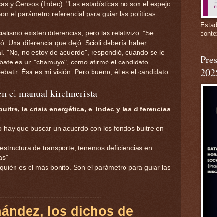
icas y Censos (Indec). "Las estadísticas no son el espejo
on el parámetro referencial para guiar las políticas
Estad
ialismo existen diferencias, pero las relativizó. "Se
conte
ipó. Una diferencia que dejó: Scioli debería haber
al. "No, no estoy de acuerdo", respondió, cuando se le
Pres
ebate es un "chamuyo", como afirmó el candidato
202
 debatir. Ésa es mi visión. Pero bueno, él es el candidato
en el manual kirchnerista
uitre, la crisis energética, el Indec y las diferencias
o hay que buscar un acuerdo con los fondos buitre en
estructura de transporte; tenemos deficiencias en
as"
 quién es el más bonito. Son el parámetro para guiar las
------------------------------------------
nández, los dichos de