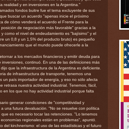
a realidad y en inversiones en la Argentina."
llamados fondos buitre fue el tema excluyente de sus
 que buscar un acuerdo "apenas inicie el próximo
ca de cómo venderá el acuerdo el Frente para la
una posición de negociación más favorable" gracias a la
 y como el nivel de endeudamiento es "bajísimo" y el
tre un 0,8 y un 1,5% del producto bruto) es pequeño
financiamiento que el mundo puede ofrecerle a la
 retornar a los mercados financieros y emitir deuda para
e inversiones, continuó. En una de las definiciones más
dijo que la infraestructura de la Argentina es deficiente.
ria de infraestructura de transporte, tenemos una
s un país importador de energía, y eso no sólo afecta
 retrasa nuestra actividad industrial. Tenemos, fácil,
 en los que no hay actividad industrial porque falta
ario generar condiciones de "competitividad y
e a una futura devaluación. "No se resuelve con política
o que es necesario tocar las retenciones. "Lo tenemos
s economías regionales están en problemas", apuntó.
o del kirchnerismo: el uso de las estadísticas y el futuro