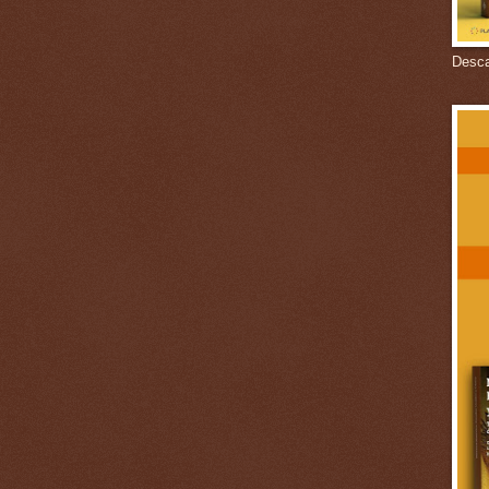
Descar