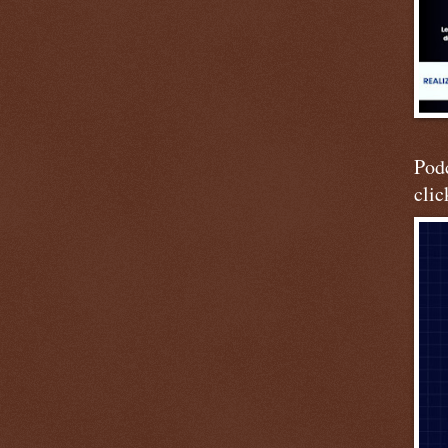
Podc
clic