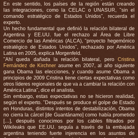
En este sentido, los países de la región están creando
las integraciones, como la CELAC o UNASUR, "sin el
comando estratégico de Estados Unidos", recuerda el
experto.
Un hecho fundamental que definió la relación bilateral de
Argentina y EE.UU. fue el rechazo al Área de Libre
Comercio de las Américas (ALCA), "proyecto hegemónico
estratégico de Estados Unidos", rechazado por América
Latina en 2005, explica Morgenfeld.
"Ahí queda dañada la relación bilateral, pero
Cristina
Fernández de Kirchner
asume en 2007, al año siguiente
gana Obama las elecciones, y cuando asume Obama a
principios de 2009 Cristina tiene ciertas expectativas como
otros líderes regionales de que va a cambiar la relación con
América Latina", dice el analista.
Sin embargo, estas expectativas no se hicieron realidad,
según el experto. "Después se produce el golpe de Estado
en Honduras, distintos intentos de destabilización, Obama
no cierra la cárcel [de Guantánamo] como había prometido
[…], después conocimos por los cables filtrados por
Wikileaks que EE.UU. seguía a través de la embajada
argentina teniendo fuerte injerencia en los asuntos de