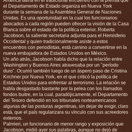
América latina en el tradicional encuentro con la prensa que
el Departamento de Estado organiza en Nueva York
durante la semana de la Asamblea General de Naciones
Unidas. Es una oportunidad en la cual los funcionarios
abocados a cada región pueden ofrecer la visión de la Casa
Blanca sobre el estado de la política exterior. Roberta
Jacobson, la saliente secretaria adjunta para el Hemisferio
Occidental y quien tradicionalmente asiste a estos
encuentros con periodistas, está camino a convertirse en la
nueva embajadora de Estados Unidos en México.
Un año atrás, Jacobson había dicho que la relación entre
Washington y Buenos Aires atravesaba por un "período
duro". Ocurrió también luego de un áspero paso de Cristina
Kirchner por Nueva York, en el que criticó la política de
Estados Unidos para enfrentar al terrorismo. La relación se
había desgastado bastante por la pelea con los llamados
fondos buitre, en la cual, paradójicamente, el Departamento
del Tesoro defendió en los tribunales norteamericanos
algunas de las posturas argentinas, sin dejar de exigir, claro
está, que el país regularizara su vínculo con sus acreedores
externos.
Palmieri, un funcionario de menor rango y exposición que
Jacobson, midió ayer sus palabras, aunque no dejó de