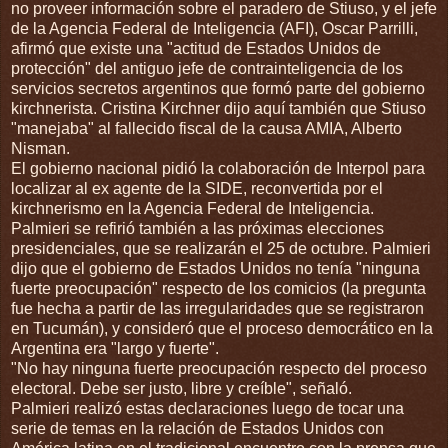
no proveer información sobre el paradero de Stiuso, y el jefe
de la Agencia Federal de Inteligencia (AFI), Oscar Parrilli,
afirmó que existe una "actitud de Estados Unidos de
protección" del antiguo jefe de contrainteligencia de los
servicios secretos argentinos que formó parte del gobierno
kirchnerista. Cristina Kirchner dijo aquí también que Stiuso
"manejaba" al fallecido fiscal de la causa AMIA, Alberto
Nisman.
El gobierno nacional pidió la colaboración de Interpol para
localizar al ex agente de la SIDE, reconvertida por el
kirchnerismo en la Agencia Federal de Inteligencia.
Palmieri se refirió también a las próximas elecciones
presidenciales, que se realizarán el 25 de octubre. Palmieri
dijo que el gobierno de Estados Unidos no tenía "ninguna
fuerte preocupación" respecto de los comicios (la pregunta
fue hecha a partir de las irregularidades que se registraron
en Tucumán), y consideró que el proceso democrático en la
Argentina era "largo y fuerte".
"No hay ninguna fuerte preocupación respecto del proceso
electoral. Debe ser justo, libre y creíble", señaló.
Palmieri realizó estas declaraciones luego de tocar una
serie de temas en la relación de Estados Unidos con