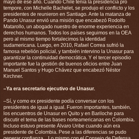
mayo de ese año. Cuando Chile tenía la presidencia pro
tempore, con Michelle Bachelet, se produjo el conflicto y los
presidentes de reunieron en Santiago. Ante la matanza de
Pando Unasur envió una misión que encabezó Rodolfo
Matarollo, un abogado nuestro de enorme experiencia en
derechos humanos. Todos los países seguimos en la OEA
pero al mismo tiempo fortalecimos la identidad
sudamericana. Luego, en 2010, Rafael Correa sufrió la
famosa rebelión policial, y también intervino la Unasur para
garantizar la continuidad democrática. Y el tercer episodio
importante fue la gestión de buenos oficios entre Juan
Manuel Santos y Hugo Chávez que encabezó Néstor
Kirchner.
–Ya era secretario ejecutivo de Unasur.
–Sí, y como ex presidente podía conversar con los
presidentes de igual a igual. Fueron importantes, también,
los encuentros de Unasur en Quito y en Bariloche para
discutir el tema de las bases norteamericanas en Colombia.
Incluso estuvo presente Álvaro Uribe cuando aún era
presidente de Colombia. Pese a las diferencias se pudo
generar confianza... Lo mismo con el Consejo de Defensa