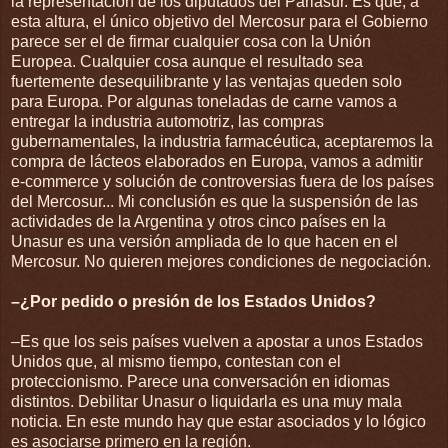
la representación de los diputados del Parlasur. Es que, a
esta altura, el único objetivo del Mercosur para el Gobierno
parece ser el de firmar cualquier cosa con la Unión
Europea. Cualquier cosa aunque el resultado sea
fuertemente desequilibrante y las ventajas queden solo
para Europa. Por algunas toneladas de carne vamos a
entregar la industria automotriz, las compras
gubernamentales, la industria farmacéutica, aceptaremos la
compra de lácteos elaborados en Europa, vamos a admitir
e-commerce y solución de controversias fuera de los países
del Mercosur... Mi conclusión es que la suspensión de las
actividades de la Argentina y otros cinco países en la
Unasur es una versión ampliada de lo que hacen en el
Mercosur. No quieren mejores condiciones de negociación.
–¿Por pedido o presión de los Estados Unidos?
–Es que los seis países vuelven a apostar a unos Estados
Unidos que, al mismo tiempo, contestan con el
proteccionismo. Parece una conversación en idiomas
distintos. Debilitar Unasur o liquidarla es una muy mala
noticia. En este mundo hay que estar asociados y lo lógico
es asociarse primero en la región.