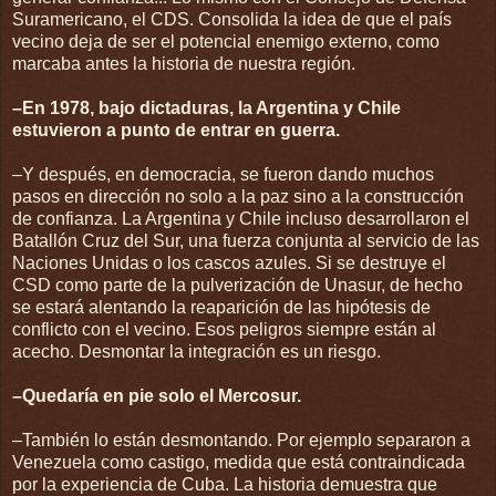
Suramericano, el CDS. Consolida la idea de que el país
vecino deja de ser el potencial enemigo externo, como
marcaba antes la historia de nuestra región.
–En 1978, bajo dictaduras, la Argentina y Chile
estuvieron a punto de entrar en guerra.
–Y después, en democracia, se fueron dando muchos
pasos en dirección no solo a la paz sino a la construcción
de confianza. La Argentina y Chile incluso desarrollaron el
Batallón Cruz del Sur, una fuerza conjunta al servicio de las
Naciones Unidas o los cascos azules. Si se destruye el
CSD como parte de la pulverización de Unasur, de hecho
se estará alentando la reaparición de las hipótesis de
conflicto con el vecino. Esos peligros siempre están al
acecho. Desmontar la integración es un riesgo.
–Quedaría en pie solo el Mercosur.
–También lo están desmontando. Por ejemplo separaron a
Venezuela como castigo, medida que está contraindicada
por la experiencia de Cuba. La historia demuestra que