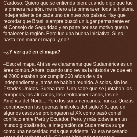
Cardoso. Quiero que se entienda bien: cuando digo que fue
la primera reunión, me refiero a la primera en toda la historia
independiente de cada uno de nuestros países. Hay que
recordar que Brasil siempre buscó un lugar permanente en
el Consejo de Seguridad y en parte por ese motivo quería
fortalecer la región. Pero fue una buena iniciativa. Si no,
basta con mirar el mapa, ¿no?
–¿Y ver qué en el mapa?
–Eso: el mapa. Ahí se ve claramente que Sudamérica es un
área común. Ahora, cuando uno revisa la historia ve que en
el 2000 estaban por cumplir 200 años de vida
independiente y jamás se habían reunido. A solas, sin los
Estados Unidos. Suena raro. Uno sabe que se juntaban los
europeos, los africanos, los centroamericanos, los de
América del Norte... Pero los sudamericanos, nunca. Quizás
contribuyeron las guerras limítrofes del siglo XIX, que en
algunos casos se prolongaron al XX como pasó con el
conflicto entre Perú y Ecuador. Pero, y más todavía en un
mundo globalizado, la integración de Sudamérica surge
como una necesidad más que evidente. Ya era necesario