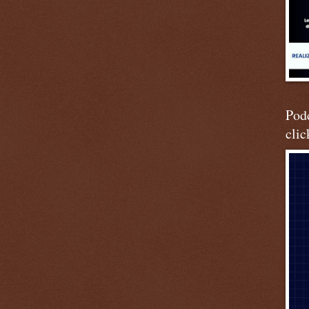
Podc
clic