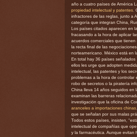
año a cuatro países de América L
propiedad intelectual y patentes
.
infractores de las reglas, junto a
categoría que integran China, Rus
Los países citados aparecen en la “
fracasando a la hora de aplicar l
acuerdos comerciales que tienen
la recta final de las negociaciones
norteamericano. México está en la “
En total hay 36 países señalados
ellos les urge que adopten medi
intelectual, las patentes y los sec
problemas a la hora de controlar e
robo de secretos o la piratería inf
China lleva 14 años seguidos en l
examinan las barreras relacionadas
investigación que la oficina de C
aranceles a importaciones chinas
que se señalan por sus malas prá
Todos estos países, insisten, “e
intelectual de compañías que ope
y la farmacéutica. Aunque evitan