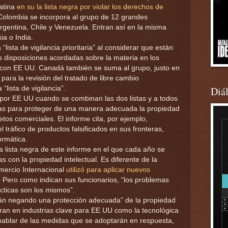
atina
en su la lista negra por violar los derechos de
 Colombia se incorpora al grupo de 12 grandes
 Argentina, Chile y Venezuela. Entran así en la misma
ia o India.
lista de vigilancia prioritaria” al considerar que están
as disposiciones acordadas sobre la materia en los
 con EE UU. Canadá también se suma al grupo, justo en
 para la revisión del tratado de libre cambio
Diá
lista de vigilancia”.
 por EE UU cuando se combinan las dos listas y a todos
das para proteger de una manera adecuada la propiedad
retos comerciales. El informe cita, por ejemplo,
l tráfico de productos falsificados en sus fronteras,
ormática.
a lista negra de este informe en el que cada año se
 con la propiedad intelectual. Es diferente de la
omercio Internacional
utilizó para aplicar nuevos
. Pero como indican sus funcionarios, “los problemas
cticas son los mismos”.
stán negando una protección adecuada” de la propiedad
ran en industrias clave para EE UU como la tecnológica
 hablar de las medidas que se adoptarán en respuesta,