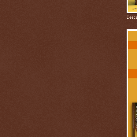
Descar