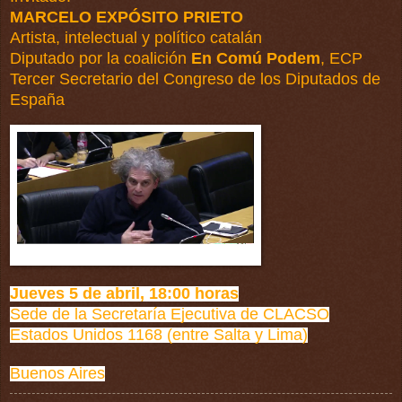
MARCELO EXPÓSITO PRIETO
Artista, intelectual y político catalán
Diputado por la coalición
En Comú Podem
, ECP
Tercer Secretario del Congreso de los Diputados de
España
Jueves 5 de abril, 18:00 horas
Sede de la Secretaría Ejecutiva de
CLACSO
Estados Unidos 1168 (entre Salta y Lima)
Buenos Aires