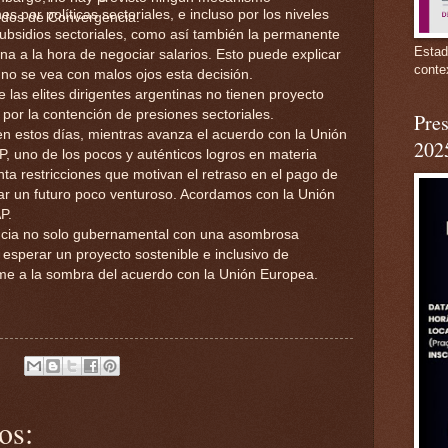
 por políticas sectoriales, e incluso por los niveles
ndos de Convergencia.
 subsidios sectoriales, como así también la permanente
Estad
a a la hora de negociar salarios. Esto puede explicar
conte
o se vea con malos ojos esta decisión.
 las elites dirigentes argentinas no tienen proyecto
a por la contención de presiones sectoriales.
Pres
n estos días, mientras avanza el acuerdo con la Unión
202
, uno de los pocos y auténticos logros en materia
nta restricciones que motivan el retraso en el pago de
rar un futuro poco venturoso. Acordamos con la Unión
P.
ncia no solo gubernamental con una asombrosa
esperar un proyecto sostenible e inclusivo de
ime a la sombra del acuerdo con la Unión Europea.
os: