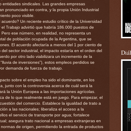
o entidades sindicales. Las grandes empresas
han pronunciado en contra, y la propia Unión Industrial
iento poco visible.
 acuerdo? Un reciente estudio crítico de la Universidad
 el Trabajo advirtió que habría 186.000 puestos de
. Pero ese número, en realidad, no representa un
total de población ocupada de la Argentina, que se
ones. El acuerdo afectaría a menos del 1 por ciento de
del sector industrial, el impacto estaría en el orden del
Diá
uerdo por otro lado viabilizara un incremento de la
“lluvia de inversiones”), estos empleos perdidos se
r demanda de fuerza de trabajo.
pacto sobre el empleo ha sido el dominante, en los
, junto con la controversia acerca de cuál será la
itará la Unión Europea a las importaciones agrícolas.
ca de lo que realmente está en juego. Para empezar, el
uestión del comercio. Establece la igualdad de trato a
ión a las nacionales; liberaliza el acceso a la
ellos el servicio de transporte por agua; fortalece
ual; asegura trato nacional a empresas extranjeras en
za normas de origen, permitiendo la entrada de productos