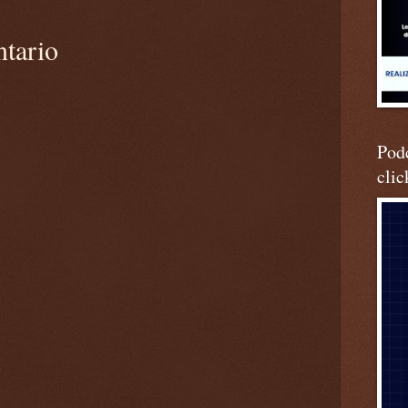
ntario
Podc
clic