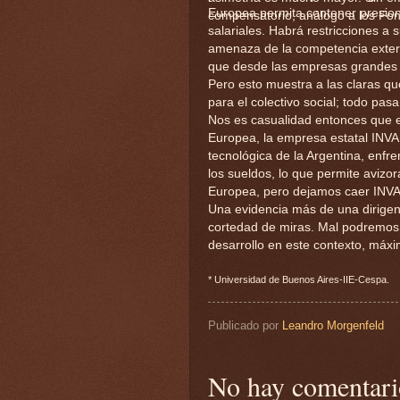
Europea permita contener presiones
compensatorio, análogo a los Fo
salariales. Habrá restricciones a
amenaza de la competencia extern
que desde las empresas grandes n
Pero esto muestra a las claras que
para el colectivo social; todo pas
Nos es casualidad entonces que e
Europea, la empresa estatal INVAP
tecnológica de la Argentina, enfre
los sueldos, lo que permite avizo
Europea, pero dejamos caer INVA
Una evidencia más de una dirige
cortedad de miras. Mal podremos 
desarrollo en este contexto, máx
* Universidad de Buenos Aires-IIE-Cespa.
Publicado por
Leandro Morgenfeld
No hay comentari