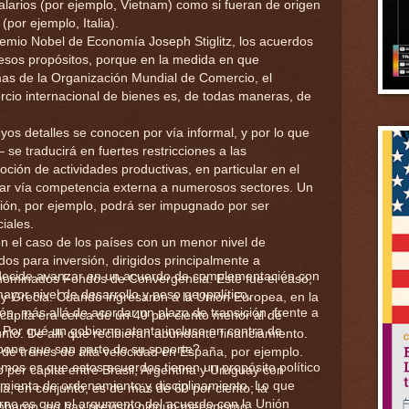
larios (por ejemplo, Vietnam) como si fueran de origen
(por ejemplo, Italia).
emio Nobel de Economía Joseph Stiglitz, los acuerdos
 esos propósitos, porque en la medida en que
mas de la Organización Mundial de Comercio, el
rcio internacional de bienes es, de todas maneras, de
yos detalles se conocen por vía informal, y por lo que
se traducirá en fuertes restricciones a las
oción de actividades productivas, en particular en el
ctar vía competencia externa a numerosos sectores. Un
ón, por ejemplo, podrá ser impugnado por ser
ciales.
en el caso de los países con un menor nivel de
dos para inversión, dirigidos principalmente a
 decide avanzar en un acuerdo de complementación con
denominados Fondos de Convergencia. Este fue el caso,
or nivel de desarrollo y peso geopolítico,
 y Grecia. Cuando ingresaron a la Unión Europea, en la
ón, más allá de acordar un plazo de transición, frente a
cápita era cerca de un 40 por ciento menor al de
 ¿Por qué un gobierno atenta incluso en contra de
unto. De allí que recibieran abundante financiamiento.
pone que son parte de su soporte?
o de trenes de alta velocidad en España, por ejemplo.
mos es que estos acuerdos tienen un propósito político
o per cápita entre Brasil, Argentina y Uruguay con
ramienta de ordenamiento y disciplinamiento. Lo que
lia, en conjunto, es de más de 60 por ciento; la
rno es que el argumento del acuerdo con la Unión
mbargo, no hay previsto ningún mecanismo