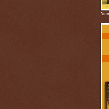
Descar