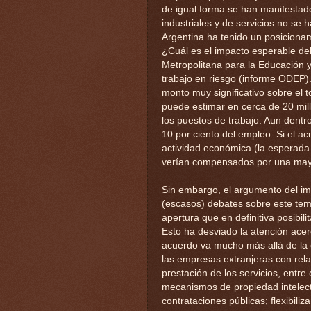
de igual forma se han manifestad
industriales y de servicios no se 
Argentina ha tenido un posicionam
¿Cuál es el impacto esperable del
Metropolitana para la Educación y
trabajo en riesgo (informe ODEP)
monto muy significativo sobre el 
puede estimar en cerca de 20 mill
los puestos de trabajo. Aun dentro 
10 por ciento del empleo. Si el ac
actividad económica (la esperada 
verían compensados por una mayo
Sin embargo, el argumento del im
(escasos) debates sobre este tema
apertura que en definitiva posibil
Esto ha desviado la atención acer
acuerdo va mucho más allá de la c
las empresas extranjeras con relac
prestación de los servicios, entre 
mecanismos de propiedad intelect
contrataciones públicas; flexibili