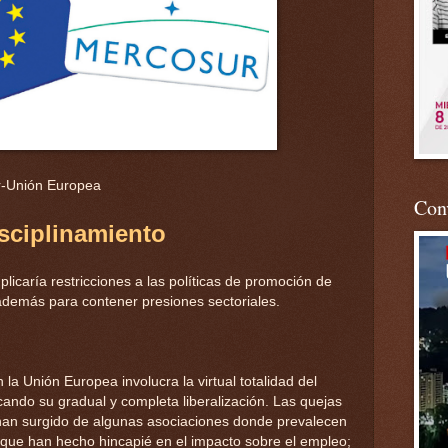
r-Unión Europea
Conv
sciplinamiento
licaría restricciones a las políticas de promoción de
 además para contener presiones sectoriales.
la Unión Europea involucra la virtual totalidad del
icando su gradual y completa liberalización. Las quejas
han surgido de algunas asociaciones donde prevalecen
ue han hecho hincapié en el impacto sobre el empleo;