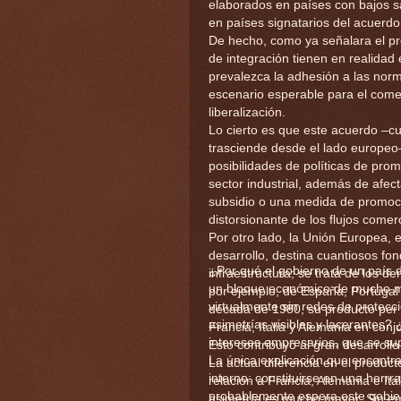
elaborados en países con bajos sa
en países signatarios del acuerdo 
De hecho, como ya señalara el pr
de integración tienen en realidad
prevalezca la adhesión a las nor
escenario esperable para el come
liberalización.
Lo cierto es que este acuerdo –cu
trasciende desde el lado europeo– 
posibilidades de políticas de prom
sector industrial, además de afe
subsidio o una medida de promoci
distorsionante de los flujos comer
Por otro lado, la Unión Europea, 
desarrollo, destina cuantiosos fon
¿Por qué el gobierno de un país
infraestructura; se trata de los 
un bloque económico de mucho may
por ejemplo, de España, Portugal
virtualmente sin redes de protecci
década de 1980, su producto per 
asimetrías visibles y lacerantes?
Francia, Italia y Alemania en conj
intereses empresarios, que se su
Esto contribuyó al gran desarroll
La única explicación que encontra
La actual diferencia en el product
interno: constituirse en una herr
relación a Francia, Alemania e Ita
probablemente espera este gobie
asimetría es mucho mayor. Sin e