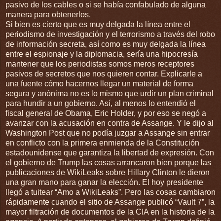
pasivo de los cables o si se había confabulado de alguna
manera para obtenerlos.
Si bien es cierto que es muy delgada la línea entre el
periodismo de investigación y el terrorismo a través del robo
de información secreta, así como es muy delgada la línea
entre el espionaje y la diplomacia, sería una hipocresía
mantener que los periodistas somos meros receptores
pasivos de secretos que nos quieren contar. Explicarle a
una fuente cómo hacernos llegar un material de forma
segura y anónima no es lo mismo que urdir un plan criminal
para hundir a un gobierno. Así, al menos lo entendió el
fiscal general de Obama, Eric Holder, y por eso se negó a
avanzar con la acusación en contra de Assange. Y le dijo al
Washington Post que no podía juzgar a Assange sin entrar
en conflicto con la primera enmienda de la Constitución
estadounidense que garantiza la libertad de expresión. Con
el gobierno de Trump las cosas arrancaron bien porque las
publicaciones de WikiLeaks sobre Hillary Clinton le dieron
una gran mano para ganar la elección. El hoy presidente
llegó a tuitear “Amo a WikiLeaks”. Pero las cosas cambiaron
rápidamente cuando el sitio de Assange publicó “Vault 7”, la
mayor filtración de documentos de la CIA en la historia de la