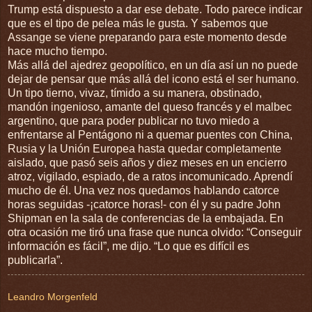
Trump está dispuesto a dar ese debate. Todo parece indicar
que es el tipo de pelea más le gusta. Y sabemos que
Assange se viene preparando para este momento desde
hace mucho tiempo.
Más allá del ajedrez geopolítico, en un día así un no puede
dejar de pensar que más allá del icono está el ser humano.
Un tipo tierno, vivaz, tímido a su manera, obstinado,
mandón ingenioso, amante del queso francés y el malbec
argentino, que para poder publicar no tuvo miedo a
enfrentarse al Pentágono ni a quemar puentes con China,
Rusia y la Unión Europea hasta quedar completamente
aislado, que pasó seis años y diez meses en un encierro
atroz, vigilado, espiado, de a ratos incomunicado. Aprendí
mucho de él. Una vez nos quedamos hablando catorce
horas seguidas -¡catorce horas!- con él y su padre John
Shipman en la sala de conferencias de la embajada. En
otra ocasión me tiró una frase que nunca olvido: “Conseguir
información es fácil”, me dijo. “Lo que es difícil es
publicarla”.
Leandro Morgenfeld