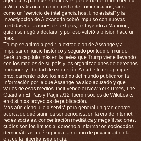
agencia. A partir de entonces, el gobierno de Trump definió
a WikiLeaks no como un medio de comunicación, sino
como un “servicio de inteligencia hostil, no estatal” y la
investigación de Alexandria cobró impulso con nuevas
medidas y citaciones de testigos, incluyendo a Manning,
quien se negó a declarar y por eso volvió a prisión hace un
mes.
Trump se animó a pedir la extradición de Assange y a
impulsar un juicio histórico y seguido por todo el mundo.
Será un capítulo más en la pelea que Trump viene llevando
con los medios de su país y las organizaciones de derechos
humanos y libertad de expresión. A nadie le escapa que
prácticamente todos los medios del mundo publicaron la
información por la que Assange ha sido acusado y que
varios de esos medios, incluyendo el New York Times, The
Guardian El País y Página/12, fueron socios de WikiLeaks
en distintos proyectos de publicación.
Más aún dicho juicio servirá para general un gran debate
acerca de qué significa ser periodista en la era de internet,
redes sociales, concentración mediática y megafiltraciones,
cuáles son los límites al derecho a informar en sociedades
democráticas, qué significa la noción de privacidad en la
era de la hipertransparencia.