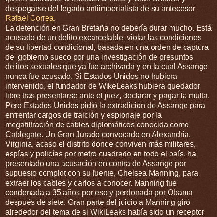
despegarse del legado antiimperialista de su antecesor
Rafael Correa
.
La detención en Gran Bretaña no debería durar mucho. Está
acusado de un delito excarcelable, violar las condiciones
de su libertad condicional, basada en una orden de captura
del gobierno sueco por una investigación de presuntos
delitos sexuales que ya fue archivada y en la cual Assange
nunca fue acusado. Si Estados Unidos no hubiera
intervenido, el fundador de WikeLeaks hubiera quedador
libre tras presentarse ante el juez, declarar y pagar la multa.
Pero Estados Unidos pidió la extradición de Assange para
enfrentar cargos de traición y espionaje por la
megafiltración de cables diplomáticos conocida como
Cablegate. Un Gran Jurado convocado en Alexandria,
Virginia, acaso el distrito donde conviven más militares,
espías y policías por metro cuadrado en todo el país, ha
presentado una acusación en contra de Assange por
supuesto complot con su fuente, Chelsea Manning, para
extraer los cables y darlos a conocer. Manning fue
condenada a 35 años por eso y perdonada por Obama
después de siete. Gran parte del juicio a Manning giró
alrededor del tema de si WikiLeaks había sido un receptor