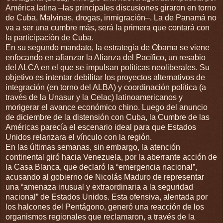
América latina –las principales discusiones giraron en torno
de Cuba, Malvinas, drogas, inmigración–. La de Panamá no
va a ser una cumbre más, será la primera que contará con
la participación de Cuba.
En su segundo mandato, la estrategia de Obama se viene
enfocando en afianzar la Alianza del Pacífico, un resabio
del ALCA en el que se impulsan políticas neoliberales. Su
objetivo es intentar debilitar los proyectos alternativos de
integración (en torno del ALBA) y coordinación política (a
través de la Unasur y la Celac) latinoamericanos y
morigerar el avance económico chino. Luego del anuncio
de diciembre de la distensión con Cuba, la Cumbre de las
Américas parecía el escenario ideal para que Estados
Unidos relanzara el vínculo con la región.
En las últimas semanas, sin embargo, la atención
continental giró hacia Venezuela, por la aberrante acción de
la Casa Blanca, que declaró la “emergencia nacional”,
acusando al gobierno de Nicolás Maduro de representar
una “amenaza inusual y extraordinaria a la seguridad
nacional” de Estados Unidos. Esta ofensiva, alentada por
los halcones del Pentágono, generó una reacción de los
organismos regionales que reclamaron, a través de la