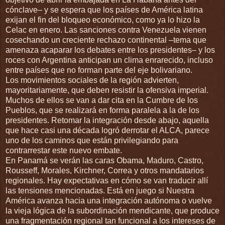
cónclave– y se espera que los países de América latina
exijan el fin del bloqueo económico, como ya lo hizo la
Celac en enero. Las sanciones contra Venezuela vienen
cosechando un creciente rechazo continental –tema que
amenaza acaparar los debates entre los presidentes– y los
roces con Argentina anticipan un clima enrarecido, incluso
entre países que no forman parte del eje bolivariano.
Los movimientos sociales de la región advierten,
mayoritariamente, que deben resistir la ofensiva imperial.
Muchos de ellos se van a dar cita en la Cumbre de los
Pueblos, que se realizará en forma paralela a la de los
presidentes. Retomar la integración desde abajo, aquella
que hace casi una década logró derrotar el ALCA, parece
uno de los caminos que están privilegiando para
contrarrestar este nuevo embate.
En Panamá se verán las caras Obama, Maduro, Castro,
Rousseff, Morales, Kirchner, Correa y otros mandatarios
regionales. Hay expectativas en cómo se van traducir allí
las tensiones mencionadas. Está en juego si Nuestra
América avanza hacia una integración autónoma o vuelve
la vieja lógica de la subordinación mendicante, que produce
una fragmentación regional tan funcional a los intereses de