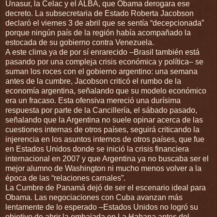
Unasur, la Celac y el ALBA, que Obama derogara ese
decreto. La subsecretaria de Estado Roberta Jacobson
declaró el viernes 3 de abril que se sentía “decepcionada”
porque ningún país de la región había acompañado la
estocada de su gobierno contra Venezuela.
A este clima ya de por sí enrarecido –Brasil también está
pasando por una compleja crisis económica y política– se
suman los roces con el gobierno argentino: una semana
antes de la cumbre, Jacobson criticó el rumbo de la
economía argentina, señalando que su modelo económico
era un fracaso. Esta ofensiva mereció una durísima
respuesta por parte de la Cancillería, el sábado pasado,
señalando que la Argentina no suele opinar acerca de las
cuestiones internas de otros países, seguirá criticando la
injerencia en los asuntos internos de otros países, que fue
en Estados Unidos donde se inició la crisis financiera
internacional en 2007 y que Argentina ya no buscaba ser el
mejor alumno de Washington ni mucho menos volver a la
época de las “relaciones carnales”.
La Cumbre de Panamá dejó de ser el escenario ideal para
Obama. Las negociaciones con Cuba avanzan más
lentamente de lo esperado –Estados Unidos no logró su
objetivo de abrir la embajada en La Habana antes del