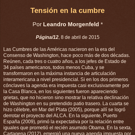
Tensión en la cumbre
Por
Leandro Morgenfeld
*
Página/12
, 8 de abril de 2015
Las Cumbres de las Américas nacieron en la era del
Consenso de Washington, hace poco más de dos décadas.
Reúnen, cada tres o cuatro años, a los jefes de Estado de
34 países americanos, todos menos Cuba, y se
transformaron en la máxima instancia de articulación
interamericana a nivel presidencial. Si en los dos primeros
cónclaves la agenda era impuesta casi exclusivamente por
la Casa Blanca, en los siguientes fueron apareciendo
grietas, que no hicieron sino mostrar la relativa declinación
de Washington en su pretendido patio trasero. La cuarta se
hizo célebre, en Mar del Plata (2005), porque allí se logró
derrotar el proyecto del ALCA. En la siguiente, Puerto
España (2009), primó la expectativa por la relación entre
iguales que prometió el recién asumido Obama. En la sexta,
Cartagena (2012), emergió una nueva agenda impuesta por