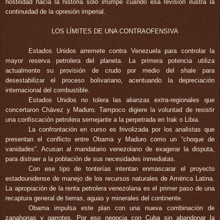
hostilidad hacia la historia sólo irrumpe cuando esa revisión ilustra la
continuidad de la opresión imperial.
LOS LÍMITES DE UNA CONTRAOFENSIVA
Estados Unidos arremete contra Venezuela para controlar la
mayor reserva petrolera del planeta. La primera potencia utiliza
actualmente su provisión de crudo por medio del shale para
desestabilizar el proceso bolivariano, acentuando la depreciación
internacional del combustible.
Estados Unidos no tolera las alianzas extra-regionales que
concertaron Chávez y Maduro. Tampoco digiere la voluntad de resistir
una confiscación
petrolera semejante a la perpetrada en Irak o Libia.
La confrontación en curso es frivolizada por los analistas que
presentan el conflicto entre Obama y Maduro como un “choque de
vanidades”. Acusan al mandatario venezolano de exagerar la disputa,
para distraer a la población de sus necesidades inmediatas.
Con ese tipo de tonterías intentan enmascarar el proyecto
estadounidense de manejo de los recursos naturales de América Latina.
La apropiación de la renta petrolera venezolana es el primer paso de una
recaptura general de tierras, aguas y minerales del continente.
Obama impulsa este plan con una nueva combinación de
zanahorias y garrotes. Por eso negocia con Cuba sin abandonar la