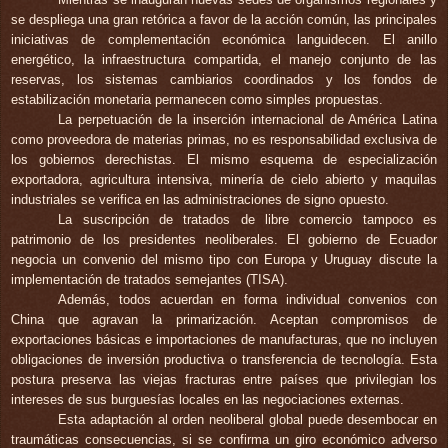
se despliega una gran retórica a favor de la acción común, las principales
iniciativas de complementación económica languidecen. El anillo
energético, la infraestructura compartida, el manejo conjunto de las
reservas, los sistemas cambiarios coordinados y los fondos de
estabilización monetaria permanecen como simples propuestas.
La perpetuación de la
inserción internacional de América Latina
como proveedora de materias primas, no es responsabilidad exclusiva de
los gobiernos derechistas. El mismo esquema de
especialización
exportadora, agricultura intensiva, minería de cielo abierto y maquilas
industriales se verifica en las administraciones de signo opuesto.
La suscripción de tratados de libre comercio tampoco es
patrimonio de los presidentes neoliberales. El gobierno de Ecuador
negocia un convenio del mismo tipo con Europa y Uruguay discute la
implementación de tratados semejantes (TISA).
Además, todos acuerdan en forma individual convenios con
China que
agravan la primarización. Aceptan compromisos de
exportaciones básicas e importaciones de manufacturas, que no incluyen
obligaciones de inversión productiva o transferencia de tecnología.
Esta
postura preserva las viejas fracturas entre países que privilegian los
intereses de sus burguesías locales en las negociaciones externas.
Esta adaptación al orden neoliberal global puede desembocar en
traumáticas consecuencias, si se confirma un giro económico adverso