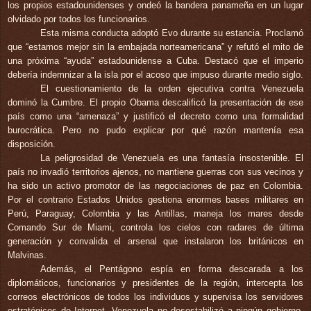
los propios estadounidenses y ondeó la bandera panameña en un lugar
olvidado por todos los funcionarios.
Esta misma conducta adoptó Evo durante su estancia. Proclamó
que
“estamos mejor sin la embajada norteamericana” y refutó el mito de
una próxima “ayuda” estadounidense a Cuba. Destacó que el imperio
debería indemnizar a la isla por el acoso que impuso durante medio siglo.
El cuestionamiento de la orden ejecutiva contra Venezuela
dominó la Cumbre. El propio Obama descalificó la presentación de ese
país como una “amenaza” y justificó el decreto como una formalidad
burocrática. Pero no pudo explicar por qué razón mantenía esa
disposición.
La peligrosidad de
Venezuela es una fantasía insostenible. El
país no invadió territorios ajenos, no mantiene guerras con sus vecinos y
ha sido un activo promotor de las negociaciones de paz en Colombia.
Por el contrario Estados Unidos gestiona enormes bases militares en
Perú, Paraguay, Colombia y las Antillas, maneja los mares desde
Comando Sur de Miami, controla los cielos con radares de última
generación y convalida el arsenal que instalaron los británicos en
Malvinas.
Además, el Pentágono espía en forma descarada a los
diplomáticos, funcionarios y presidentes de la región, intercepta los
correos electrónicos de todos los individuos y supervisa los servidores
estratégicos de Internet.
Venezuela no desestabilizó a ningún gobierno,