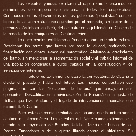
Los expertos yanquis exaltaron al
capitalismo silenciando los
sufrimientos que impone ese sistema a todos los desposeídos.
Contrapusieron las desventuras de los gobiernos “populistas” con los
logros de las administraciones guiadas por el mercado, sin hablar de
la
precarización laboral en Perú, del desastre de la jubilación en Chile o de
la tragedia de los emigrantes en Centroamérica.
Los neoliberales exhibieron a
Panamá como un modelo exitoso.
Resaltaron las torres que brotan por toda la ciudad, omitiendo su
financiación con dinero lavado del narcotráfico. Alabaron el crecimiento
del istmo, sin mencionar la segmentación social y el trabajo informal de
una población condenada a duros trabajos en la construcción y los
servicios de hotelería.
Todo el establishment ensalzó la convocatoria de
Obama a
olvidar el pasado y hablar del futuro. Los medios contrastaron ese
pragmatismo con las “lecciones de historia” que ensayaron sus
oponentes. Descalificaron la reivindicación de Panamá en la gesta de
Bolívar que hizo Maduro y el legado de intervenciones imperiales que
recordó Raúl Castro.
Pero este desprecio mediático del pasado quedó naturalmente
acotado a Latinoamérica. Los escribas del Norte nunca extienden esa
mirada a la trayectoria de Estados Unidos. Jamás se burlan de los
Padres Fundadores o de la guerra librada contra el hitlerismo. Su