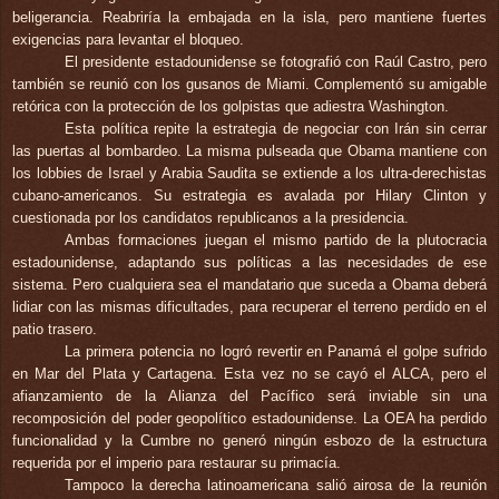
beligerancia. Reabriría la embajada en la isla, pero mantiene fuertes
exigencias para levantar el bloqueo.
El presidente estadounidense se fotografió con Raúl Castro, pero
también se reunió con los gusanos de Miami. Complementó su amigable
retórica con la protección de los golpistas
que adiestra Washington.
Esta política repite la estrategia de negociar con Irán sin cerrar
las puertas al bombardeo. La misma pulseada que Obama mantiene con
los lobbies de Israel y Arabia Saudita se extiende a los ultra-derechistas
cubano-americanos. Su estrategia es avalada por Hilary Clinton y
cuestionada por los candidatos republicanos a la presidencia.
Ambas formaciones juegan el mismo partido de la plutocracia
estadounidense, adaptando sus políticas a las necesidades de ese
sistema. Pero cualquiera sea el mandatario que suceda a Obama deberá
lidiar con las mismas dificultades, para recuperar el terreno perdido en el
patio trasero.
La primera potencia no logró revertir en Panamá el golpe sufrido
en Mar del Plata y Cartagena. Esta vez no se cayó el ALCA, pero el
afianzamiento de la Alianza del Pacífico será inviable sin una
recomposición del poder geopolítico estadounidense. La OEA ha perdido
funcionalidad y la Cumbre no generó ningún esbozo de la estructura
requerida por el imperio para restaurar su primacía.
Tampoco la derecha latinoamericana salió airosa de la reunión