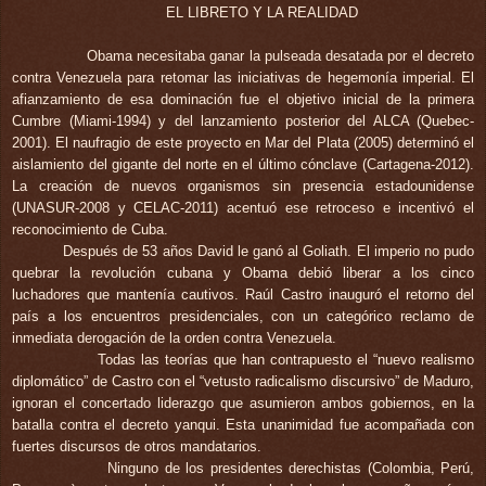
EL LIBRETO Y LA REALIDAD
Obama necesitaba ganar la pulseada desatada por el decreto
contra Venezuela para retomar las iniciativas de hegemonía imperial. El
afianzamiento de esa dominación fue el objetivo inicial de la primera
Cumbre (Miami-1994) y del lanzamiento posterior del ALCA (Quebec-
2001). El naufragio de este proyecto en Mar del Plata (2005) determinó el
aislamiento del gigante del norte en el último cónclave (Cartagena-2012).
La creación de nuevos organismos sin presencia estadounidense
(
UNASUR-2008 y CELAC-2011) acentuó ese retroceso e incentivó el
reconocimiento de Cuba.
Después
de 53 años David le ganó al Goliath. El imperio no pudo
quebrar la revolución cubana y Obama debió liberar a los cinco
luchadores que mantenía cautivos. Raúl Castro inauguró el retorno del
país a los encuentros presidenciales, con un categórico reclamo de
inmediata derogación de la orden contra Venezuela.
Todas las teorías que han contrapuesto el “nuevo realismo
diplomático” de Castro con el “vetusto radicalismo discursivo” de Maduro,
ignoran el concertado liderazgo que asumieron ambos gobiernos, en la
batalla contra el decreto yanqui.
Esta unanimidad fue acompañada con
fuertes discursos de otros mandatarios.
Ninguno de los presidentes derechistas (Colombia, Perú,