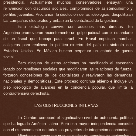
presidencial. Actualmente muchos
conservadores ensayan una
reinvención con
discursos sociales, compromisos de asistencialismo y
perfiles juveniles. Proclaman la disolución de las ideologías, despolitizan
las campañas electorales y enfatizan la centralidad de la gestión.
Esta estrategia convive con acciones más directas. En
Argentina promovieron recientemente un golpe judicial con el estandarte
de un fiscal que trabajó para Israel. En Brasil impulsan marchas
callejeras para realinear la política exterior del país en sintonía con
Estados Unidos. En México buscan perpetuar un estado de guerra
social.
Pero ninguna de estas acciones ha modificado el escenario
legado por rebeliones sociales que modificaron las relaciones de fuerza,
forzaron concesiones de los capitalistas y
reavivaron la
s demandas
nacionales y democráticas. Este proceso continúa abierto e incluye un
piso ideológico de avances en la conciencia popular, que limita la
contraofensiva derechista.
LAS OBSTRUCCIONES INTERNAS
La Cumbre corroboró el significativo nivel de autonomía política
que ha logrado América Latina. Pero esa mayor independencia coexiste
con el
estancamiento de todos los proyectos de integración económica.
Mientras se inauguran nuevas sedes de organismos regionales y