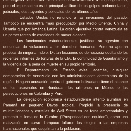
pero el imperialismo es el principal artífice de los golpes
parlamentarios,
judiciales, destituyentes y policiales de los últimos años.
Estados Unidos no renunció a las invasiones del pasado.
Tampoco se encuentra “más preocupado” por Medio Oriente, China y
Ucrania que por América Latina. La orden ejecutiva contra Venezuela es
un primer tanteo de escaladas de mayor alcance.
Los funcionarios estadounidenses justifican su agresión con
denuncias de violaciones a los derechos humanos. Pero no aportan
pruebas de ninguna índole. Dictan
lecciones de democracia ocultando los
recientes informes de
torturas de la CIA, la continuidad de
Guantánamo y
la vigencia de la pena de muerte en su propio territorio.
El Departamento de Estado evita
, además, cualquier
comparación de Venezuela con las administraciones
derechistas de la
región. Ninguna acusación contra el gobierno bolivariano tiene el alcance
de los asesinatos en Honduras, los crímenes en México o las
persecuciones en Colombia y Perú.
La delegación económica estadounidense intentó alumbrar en
Panamá un pequeño Davos tropical. Propició la presencia de
multimillonarios y estrellas de Wall Street en los foros empresariales y
presentó el lema de la Cumbre (“Prosperidad con equidad”), como una
realización en curso. Tampoco faltaron los elogios a las empresas
transnacionales que esquilman a la población.