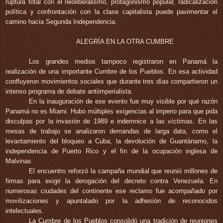
ruptura total con el neoliberalismo, protagonismo popular, radicalización
política y confrontación con la clase capitalista puede pavimentar el
camino hacia Segunda Independencia.
ALEGRÍA EN LA OTRA CUMBRE
Los grandes medios tampoco registraron en Panamá la
realización de una importante Cumbre de los Pueblos. En esa actividad
confluyeron movimientos sociales que durante tres días compartieron un
intenso programa de debate antiimperialista.
En la inauguración de ese evento fue muy visible por qué razón
Panamá no es Miami. Hubo múltiples exigencias al imperio para que pida
disculpas por la invasión de 1989 e indemnice a las víctimas. En las
mesas de trabajo se analizaron demandas de larga data, como el
levantamiento del bloqueo a Cuba, la devolución de Guantánamo, la
independencia de Puerto Rico y el fin de la ocupación inglesa de
Malvinas.
El encuentro reforzó la campaña mundial que reunió millones de
firmas para exigir la derogación del decreto contra Venezuela. En
numerosas ciudades del continente ese reclamo fue acompañado por
movilizaciones y apuntalado por la adhesión de reconocidos
intelectuales.
La Cumbre de los Pueblos consolidó una tradición de reuniones