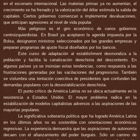
en el escenario internacional. Las materias primas ya no aumentan, el
crecimiento se ha frenado y la valorización del dólar estimula la salida de
capitales. Ciertos gobiernos comienzan a implementar devaluaciones,
que anticipan agresiones al nivel de vida popular.
Más peligroso es el giro económico de varios gobiernos
centroizquierdistas. En Brasil ya aceptaron la agenda impuesta por la
Bolsa, designaron ministros seleccionados por las grandes empresas y
preparan programas de ajuste fiscal diseñados por los bancos.
Este curso de adaptación al establishment desmoraliza a la
población y facilita la canalización derechista del descontento. En
algunos países ya se insinúan estas tendencias, como respuesta a las
frustraciones generadas por las vacilaciones del progresismo. También
se vislumbra una tentación coercitiva de presidentes que confunden las
demandas populares con la desestabilización derechista.
El punto crítico de América Latina no se ubica actualmente en la
resistencia a Estados Unidos. El mayor problema radica en la
estabilización de modelos capitalistas adversos a las aspiraciones de las
mayorías populares.
La significativa
soberanía política que
ha logrado América Latina
en los últimos años no es sostenible con orientaciones económicas
regresivas. La experiencia demuestra que las aspiraciones de autonomía
decaen con el afianzamiento del poder burgués. Sólo un camino de