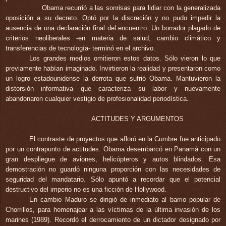
Obama recurrió a las sonrisas para lidiar con la generalizada
oposición a su decreto. Optó por la discreción y no pudo impedir la
ausencia de una declaración final del encuentro. Un borrador plagado de
criterios neoliberales -en materia de salud, cambio climático y
transferencias de tecnología- terminó en el archivo.
Los grandes medios omitieron estos datos. Sólo vieron lo que
previamente habían imaginado. Invirtieron la realidad y presentaron como
un logro estadounidense la derrota que sufrió Obama. Mantuvieron la
distorsión informativa que caracteriza su labor y nuevamente
abandonaron cualquier vestigio de
profesionalidad periodística.
ACTITUDES Y ARGUMENTOS
El contraste de proyectos que afloró en la Cumbre fue anticipado
por un contrapunto de actitudes. Obama desembarcó en Panamá con un
gran despliegue de
aviones, helicópteros y autos blindados.
Esa
demostración no guardó ninguna proporción con las necesidades de
seguridad del mandatario. Sólo apuntó a recordar que el potencial
destructivo del imperio no es una ficción de Hollywood.
En cambio Maduro se dirigió de inmediato al barrio popular de
Chorrillos, para homenajear a las víctimas de la última invasión de los
marines (1989). Recordó el derrocamiento de un dictador designado por