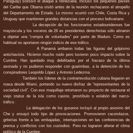
Paraguay) sostuvo el ataque a Venezuela. Incluso los pequeños países
del Caribe que Obama visitó antes de la reunión rechazaron el atropello
del Departamento de Estado. Lo mismo ocurrió con Chile, Costa Rica y
Uruguay que mantienen grandes distancias con el proceso bolivariano.
La decepción de los funcionarios estadounidenses fue
mayúscula y los voceros de 26 ex presidentes derechistas sólo atinaron
a objetar una “compra de voluntades” por parte de Maduro. Como es
habitual no aportaron ningún indicio de ese tráfico.
A Panamá arribaron todas las figuras del golpismo
antichavista. Hicieron mucho ruido pero tuvieron poco impacto sobre la
Cumbre. Han quedado muy debilitados por el fracaso de la última
asonada y no pudieron responder con guarimbas, a la detención de los
conspiradores Leopoldo López y Antonio Ledezma.
También los líderes de la contrarrevolución cubana llegaron en
masa desde Miami, portando su nuevo disfraz de “representantes de la
sociedad civil”. Con ese maquillaje retomaron su proyecto de restaurar el
viejo status de la isla como casino, prostíbulo o eslabón del narco-
tráfico.
La delegación de los gusanos incluyó al propio asesino del
Che y ensayó todo tipo de provocaciones. Promovieron cacerolazos,
griterías frente a las embajadas, interrupciones en las conferencias de
prensa y conflictos con los custodios. Pero no lograron alterar el clima
político de la Cumbre.