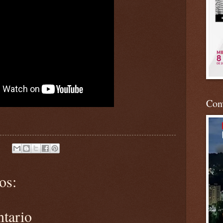
Conv
os:
ntario