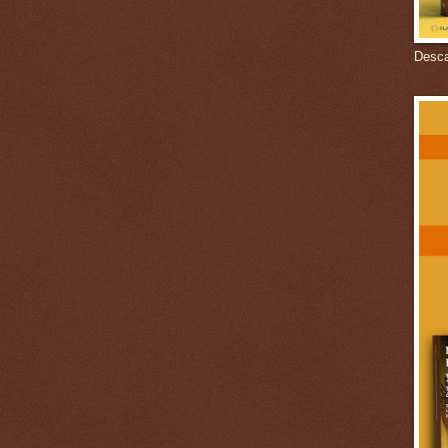
Descar