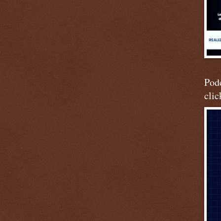
Podc
clic