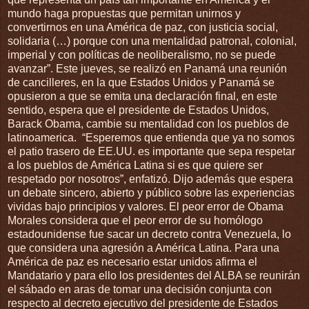
mundo haga propuestas que permitan unirnos y
convertirnos en una América de paz, con justicia social,
solidaria (…) porque con una mentalidad patronal, colonial,
imperial y con políticas de neoliberalismo, no se puede
avanzar”. Este jueves, se realizó en Panamá una reunión
de cancilleres, en la que Estados Unidos y Panamá se
opusieron a que se emita una declaración final, en este
sentido, espera que el presidente de Estados Unidos,
Barack Obama, cambie su mentalidad con los pueblos de
latinoamerica. “Esperemos que entienda que ya no somos
el patio trasero de EE.UU. es importante que sepa respetar
a los pueblos de América Latina si es que quiere ser
respetado por nosotros”, enfatizó. Dijo además que espera
un debate sincero, abierto y público sobre las experiencias
vividas bajo principios y valores. El peor error de Obama
Morales considera que el peor error de su homólogo
estadounidense fue sacar un decreto contra Venezuela, lo
que considera una agresión a América Latina. Para una
América de paz es necesario estar unidos afirma el
Mandatario y para ello los presidentes del ALBA se reunirán
el sábado en aras de tomar una decisión conjunta con
respecto al decreto ejecutivo del presidente de Estados