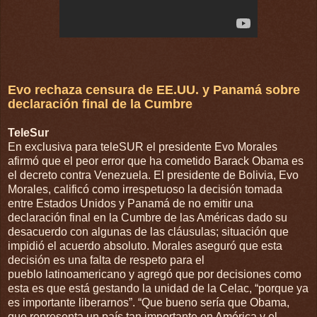
Evo rechaza censura de EE.UU. y Panamá sobre
declaración final de la Cumbre
TeleSur
En exclusiva para teleSUR el presidente Evo Morales
afirmó que el peor error que ha cometido Barack Obama es
el decreto contra Venezuela. El presidente de Bolivia, Evo
Morales, calificó como irrespetuoso la decisión tomada
entre Estados Unidos y Panamá de no emitir una
declaración final en la Cumbre de las Américas dado su
desacuerdo con algunas de las cláusulas; situación que
impidió el acuerdo absoluto. Morales aseguró que esta
decisión es una falta de respeto para el
pueblo latinoamericano y agregó que por decisiones como
esta es que está gestando la unidad de la Celac, “porque ya
es importante liberarnos”. “Que bueno sería que Obama,
que representa un país tan importante en América y el