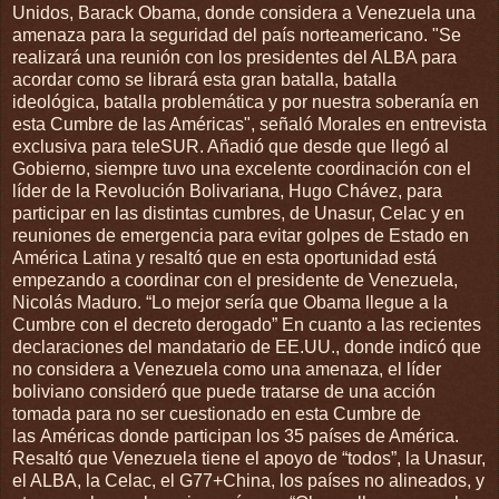
Unidos, Barack Obama, donde considera a Venezuela una
amenaza para la seguridad del país norteamericano. "Se
realizará una reunión con los presidentes del ALBA para
acordar como se librará esta gran batalla, batalla
ideológica, batalla problemática y por nuestra soberanía en
esta Cumbre de las Américas", señaló Morales en entrevista
exclusiva para teleSUR. Añadió que desde que llegó al
Gobierno, siempre tuvo una excelente coordinación con el
líder de la Revolución Bolivariana, Hugo Chávez, para
participar en las distintas cumbres, de Unasur, Celac y en
reuniones de emergencia para evitar golpes de Estado en
América Latina y resaltó que en esta oportunidad está
empezando a coordinar con el presidente de Venezuela,
Nicolás Maduro. “Lo mejor sería que Obama llegue a la
Cumbre con el decreto derogado” En cuanto a las recientes
declaraciones del mandatario de EE.UU., donde indicó que
no considera a Venezuela como una amenaza, el líder
boliviano consideró que puede tratarse de una acción
tomada para no ser cuestionado en esta Cumbre de
las Américas donde participan los 35 países de América.
Resaltó que Venezuela tiene el apoyo de “todos”, la Unasur,
el ALBA, la Celac, el G77+China, los países no alineados, y