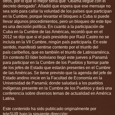
otros, por lo que lo mejor sería que “Obama llegue con el
decreto derogado”. Añadió que espera que ese mensaje no
sea solo para callar la voluntad de los países que participan
en la Cumbre, porque levantar el bloqueo a Cuba si puede
llevar algunos procedimientos, pero un bloqueo de este tipo
es una decisión política. En cuanto a la participación de
Cuba en la Cumbre de las Américas, recordó que en el
2012 se dijo que si el país presidido por Raúl Castro no se
incluía en la VII Cumbre, ningún país participaría. En este
sentido, manifestó sentirse contento por el triunfo del
país caribeños, que es también el triunfo de Latinoamérica.
En contexto El líder boliviano llegó este jueves a Panamá
para participar en la Cumbre de los Pueblos y formar parte
de los jefes de Estado que estarán presentes en el Cumbre
de las Américas. Se tiene previsto que la agenda del jefe de
Estado andino inicie en la Facultad de Economía en la
Universidad de Panamá; donde saludará a los pueblos
indígenas presente en la Cumbre de los Pueblos y dará una
conferencia sobre diversos temas de actualidad en América
Latina.
Este contenido ha sido publicado originalmente por
teleSUR bajo la siguiente dirección: