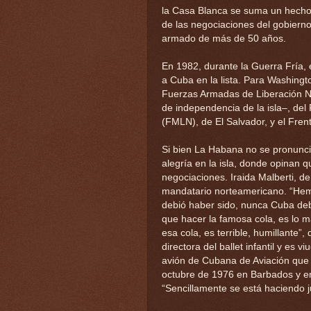
la Casa Blanca se suma un hecho 
de las negociaciones del gobierno
armado de más de 50 años.
En 1982, durante la Guerra Fría,
a Cuba en la lista. Para Washingto
Fuerzas Armadas de Liberación N
de independencia de la isla–, del
(FMLN), de El Salvador, y el Fren
Si bien La Habana no se pronunci
alegría en la isla, donde opinan 
negociaciones. Iraida Malberti, d
mandatario norteamericano. “Hem
debió haber sido, nunca Cuba debió
que hacer la famosa cola, es lo 
esa cola, es terrible, humillante”,
directora del ballet infantil y es v
avión de Cubana de Aviación que f
octubre de 1976 en Barbados y en 
“Sencillamente se está haciendo ju