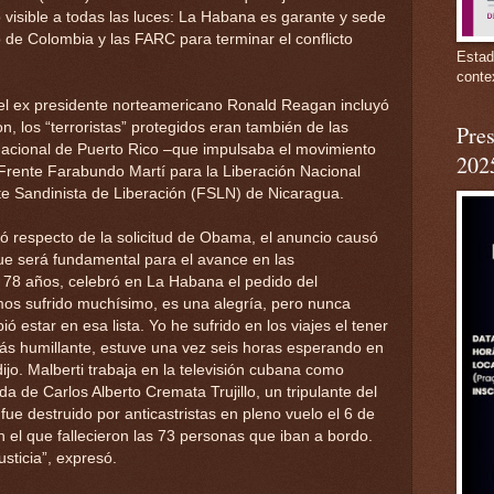
visible a todas las luces: La Habana es garante y sede
 de Colombia y las FARC para terminar el conflicto
Estad
conte
 el ex presidente norteamericano Ronald Reagan incluyó
n, los “terroristas” protegidos eran también de las
Pres
acional de Puerto Rico –que impulsaba el movimiento
202
 Frente Farabundo Martí para la Liberación Nacional
te Sandinista de Liberación (FSLN) de Nicaragua.
ó respecto de la solicitud de Obama, el anuncio causó
que será fundamental para el avance en las
e 78 años, celebró en La Habana el pedido del
os sufrido muchísimo, es una alegría, pero nunca
 estar en esa lista. Yo he sufrido en los viajes el tener
más humillante, estuve una vez seis horas esperando en
 dijo. Malberti trabaja en la televisión cubana como
iuda de Carlos Alberto Cremata Trujillo, un tripulante del
ue destruido por anticastristas en pleno vuelo el 6 de
el que fallecieron las 73 personas que iban a bordo.
sticia”, expresó.