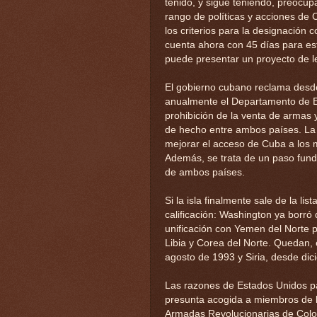
tenido, y sigue teniendo, preocup
rango de políticas y acciones de
los criterios para la designación
cuenta ahora con 45 días para es
puede presentar un proyecto de le
El gobierno cubano reclama desde
anualmente el Departamento de E
prohibición de la venta de arma
de hecho entre ambos países. La i
mejorar el acceso de Cuba a los m
Además, se trata de un paso fund
de ambos países.
Si la isla finalmente sale de la li
calificación: Washington ya borró
unificación con Yemen del Norte p
Libia y Corea del Norte. Quedan,
agosto de 1993 y Siria, desde di
Las razones de Estados Unidos pa
presunta acogida a miembros de l
Armadas Revolucionarias de Colomb