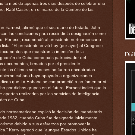
gió la medida apenas tres días después de celebrar una
no, Raúl Castro, en el marco de la Cumbre de las
hn Earnest, afirmó que el secretario de Estado, John
con las condiciones para rescindir la designación como
o. Por eso, recomendó al presidente norteamericano
cha lista. “El presidente envió hoy (por ayer) al Congreso
s documentos que muestran la intención de la
Diá
signación de Cuba como país patrocinador del
Los documentos, firmados por el presidente
nte los últimos seis meses no fueron encontradas
obierno cubano haya apoyado a organizaciones
s indican que La Habana se comprometió a no fomentar ni
abo por dichos grupos en el futuro. Earnest indicó que la
e aportes realizados por los servicios de Inteligencia
ades de Cuba.
tado norteamericano explicó la decisión del mandatario.
esde 1982, cuando Cuba fue designada inicialmente
rorismo debido a sus esfuerzos por promover la
ica.” Kerry agregó que “aunque Estados Unidos ha