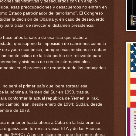
aciones significativas y desacuerdos con un amplio
 Cuba, esas preocupaciones y desacuerdos no entran en
 como Estado patrocinador del terrorismo”. El Congreso
tudiar la decisión de Obama y, en caso de desacuerdo,
y para tratar de revocar el dictamen presidencial.
 hace años la salida de esa lista que elabora
stado, que supone la imposición de sanciones como la
s y de ayuda económica, aunque esas medidas se daban
nminente salida de la lista podría ser relevante para
ercados y sistemas de crédito internacionales.
amental en el proceso de reapertura de las embajadas
sta, no será el primer país que logra sortear esa
 de la nómina a Yemen del Sur en 1990, tras su
ara conformar la actual república de Yemen; a Irak,
 en cambio, Irán, desde enero de 1994; Sudán, desde
ciembre de 1979.
ra mantener hasta ahora a Cuba en la lista eran su
a organización terrorista vasca ETA y de las Fuerzas
ia (FARC). A las certificaciones que dijo tener ahora