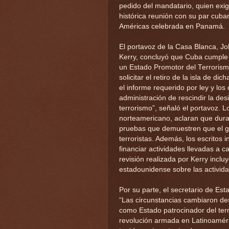
pedido del mandatario, quien exi
histórica reunión con su par cuba
Américas celebrada en Panamá.
El portavoz de la Casa Blanca, Jo
Kerry, concluyó que Cuba cumple 
un Estado Promotor del Terrorism
solicitar el retiro de la isla de di
el informe requerido por ley y lo
administración de rescindir la de
terrorismo”, señaló el portavoz. 
norteamericano, aclaran que dura
pruebas que demuestren que el g
terroristas. Además, los escrito
financiar actividades llevadas a c
revisión realizada por Kerry incluy
estadounidense sobre las activid
Por su parte, el secretario de Es
“Las circunstancias cambiaron d
como Estado patrocinador del ter
revolución armada en Latinoamér