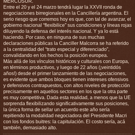
MERCOSUR.
Entre el 20 y el 24 marzo tendrá lugar la XXVII ronda de
negociaciones birregionales en la Cancillería argentina. El
serio riesgo que corremos hoy es que, con tal de avanzar, el
gobierno nacional “flexibilice” sus condiciones y líneas rojas
diluyendo la defensa del interés nacional. Y ya lo está
haciendo. Por caso, en ninguna de sus muchas
declaraciones públicas la Canciller Malcorra se ha referido
a la centralidad del “trato especial y diferenciado”,
convalidando en los hechos la posición europea.
Más allá de los vínculos históricos y culturales con Europa,
en términos productivos, y luego de 22 años (¡veintidós
años!) desde el primer lanzamiento de las negociaciones,
es evidente que ambos bloques tienen intereses ofensivos
y defensivos contrapuestos, con altos niveles de protección
precisamente en aquellos sectores en los que la otra parte
es muy competitiva. Dada esta realidad, a menos que la UE
sorprenda flexibilizando significativamente sus posiciones,
la única forma de sellar un acuerdo este año sería
repitiendo la modalidad negociadora del Presidente Macri
con los fondos buitres: la capitulación. El costo sería, acá
también, demasiado alto.