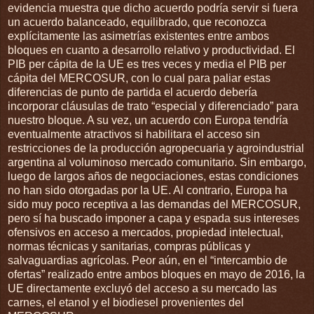
evidencia muestra que dicho acuerdo podría servir si fuera
un acuerdo balanceado, equilibrado, que reconozca
explícitamente las asimetrías existentes entre ambos
bloques en cuanto a desarrollo relativo y productividad. El
PIB per cápita de la UE es tres veces y media el PIB per
cápita del MERCOSUR, con lo cual para paliar estas
diferencias de punto de partida el acuerdo debería
incorporar cláusulas de trato “especial y diferenciado” para
nuestro bloque. A su vez, un acuerdo con Europa tendría
eventualmente atractivos si habilitara el acceso sin
restricciones de la producción agropecuaria y agroindustrial
argentina al voluminoso mercado comunitario. Sin embargo,
luego de largos años de negociaciones, estas condiciones
no han sido otorgadas por la UE. Al contrario, Europa ha
sido muy poco receptiva a las demandas del MERCOSUR,
pero sí ha buscado imponer a capa y espada sus intereses
ofensivos en acceso a mercados, propiedad intelectual,
normas técnicas y sanitarias, compras públicas y
salvaguardias agrícolas. Peor aún, en el “intercambio de
ofertas” realizado entre ambos bloques en mayo de 2016, la
UE directamente excluyó del acceso a su mercado las
carnes, el etanol y el biodiesel provenientes del