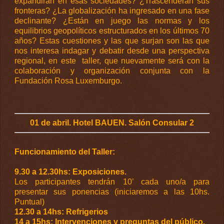
expandirán en esas sociedades? ¿Trascenderán sus
fronteras? ¿La globalización ha ingresado en una fase
declinante? ¿Están en juego las normas y los
equilibrios geopolíticos estructurados en los últimos 70
años? Estas cuestiones y las que surjan son las que
nos interesa indagar y debatir desde una perspectiva
regional, en este taller, que nuevamente será con la
colaboración y organización conjunta con la
Fundación
Rosa
Luxemburgo
.
01 de abril. Hotel BAUEN. Salón Consular 2
Funcionamiento del Taller:
9.30 a 12.30hs: Exposiciones.
Los participantes tendrán 10’ cada uno/a para
presentar sus ponencias (iniciaremos a las 10hs.
Puntual)
12.30 a 14hs:
Refrigerios
14 a 15hs: Intervenciones y preguntas del público.