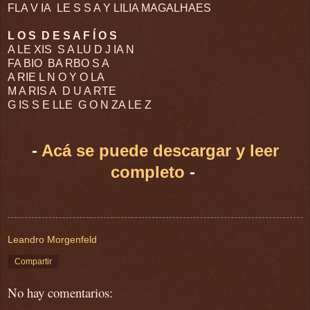
FLA V IA
LE S S A Y LILIA MAGALHAES
L O S
D E S A F Í O S
A LE XIS
S A LU D J IA N
FA BIO
BA RBO S A
A RIE L N O Y O LA
M A RIS A
D U A RTE
G IS S E LLE
G O N ZA LE Z
-
Acá se puede descargar y leer
completo
-
Leandro Morgenfeld
Compartir
No hay comentarios: