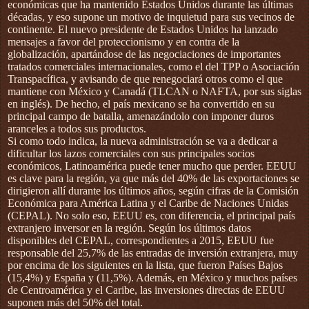
económicas que ha mantenido Estados Unidos durante las últimas
décadas, y eso supone un motivo de inquietud para sus vecinos de
continente. El nuevo presidente de Estados Unidos ha lanzado
mensajes a favor del proteccionismo y en contra de la
globalización, apartándose de las negociaciones de importantes
tratados comerciales internacionales, como el del TPP o Asociación
Transpacífica, y avisando de que renegociará otros como el que
mantiene con México y Canadá (TLCAN o NAFTA, por sus siglas
en inglés). De hecho, el país mexicano se ha convertido en su
principal campo de batalla, amenazándolo con imponer duros
aranceles a todos sus productos.
Si como todo indica, la nueva administración se va a dedicar a
dificultar los lazos comerciales con sus principales socios
económicos, Latinoamérica puede tener mucho que perder. EEUU
es clave para la región, ya que más del 40% de las exportaciones se
dirigieron allí durante los últimos años, según cifras de la Comisión
Económica para América Latina y el Caribe de Naciones Unidas
(CEPAL). No solo eso, EEUU es, con diferencia, el principal país
extranjero inversor en la región. Según los últimos datos
disponibles del CEPAL, correspondientes a 2015, EEUU fue
responsable del 25,7% de las entradas de inversión extranjera, muy
por encima de los siguientes en la lista, que fueron Países Bajos
(15,4%) y España y (11,5%). Además, en México y muchos países
de Centroamérica y el Caribe, las inversiones directas de EEUU
suponen más del 50% del total.