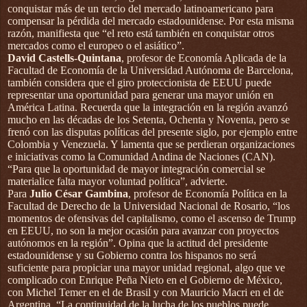
conquistar más de un tercio del mercado latinoamericano para
compensar la pérdida del mercado estadounidense. Por esta misma
razón, manifiesta que “el reto está también en conquistar otros
mercados como el europeo o el asiático”.
David Castells-Quintana
, profesor de Economía Aplicada de la
Facultad de Economía de la Universidad Autónoma de Barcelona,
también considera que el giro proteccionista de EEUU puede
representar una oportunidad para generar una mayor unión en
América Latina. Recuerda que la integración en la región avanzó
mucho en las décadas de los Setenta, Ochenta y Noventa, pero se
frenó con las disputas políticas del presente siglo, por ejemplo entre
Colombia y Venezuela. Y lamenta que se perdieran organizaciones
e iniciativas como la Comunidad Andina de Naciones (CAN).
“Para que la oportunidad de mayor integración comercial se
materialice falta mayor voluntad política”, advierte.
Para
Julio César Gambina
, profesor de Economía Política en la
Facultad de Derecho de la Universidad Nacional de Rosario, “los
momentos de ofensivas del capitalismo, como el ascenso de Trump
en EEUU, no son la mejor ocasión para avanzar con proyectos
autónomos en la región”. Opina que la actitud del presidente
estadounidense y su Gobierno contra los hispanos no será
suficiente para propiciar una mayor unidad regional, algo que ve
complicado con Enrique Peña Nieto en el Gobierno de México,
con Michel Temer en el de Brasil y con Mauricio Macri en el de
Argentina. “La continuidad de la lucha de los pueblos puede