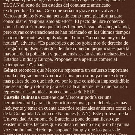
TLCAN al resto de los estados del continente americano
excluyendo a Cuba. “Creo que sería un grave error volver al
Mercosur de los Noventa, pensado como mera plataforma para
consolidar el ‘regionalismo abierto’”. El pacto de libre comercio
con la Unión Europea que ambos bloques llevan años negociando,
pero cuyas conversaciones se han relanzado en los últimos tiempos
el cierre de fronteras impulsada por Trump
“sería una muy mala
noticia”, advierte. “Es paradójico que los gobiernos de derecha de
la región impulsen acuerdos de libre comercio perjudiciales para la
mayoría de la población y que, además, están siendo rechazados en
Estados Unidos y Europa. Proponen una apertura comercial
extemporánea”, añade.
Gómez
reconoce que Mercosur representa un esfuerzo importante
para la integración en América Latina pero subraya que excluye a
más países de los que incluye, por lo que considera imprescindible
que se amplíe y reforme para estar a la altura del reto que podrían
representar las políticas proteccionistas de EEUU.
Castells-Quintana
sostiene que Mercosur podría ser una
herramienta útil para la integración regional, pero debería ser más
incluyente y tener en cuenta acuerdos regionales anteriores como el
de la Comunidad Andina de Naciones (CAN). Este profesor de la
Universidad Autónoma de Barcelona pone de manifiesto que
existen muchos factores que explican el hecho de que no haya una
voz común ante el reto que supone Trump y que los países de