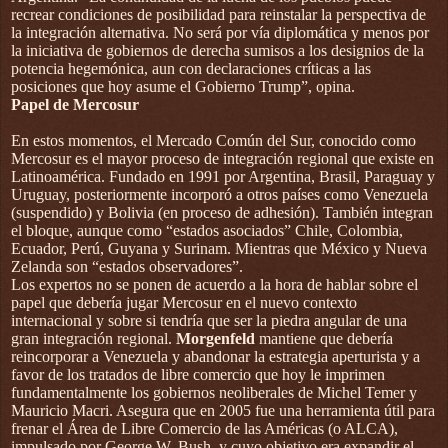
recrear condiciones de posibilidad para reinstalar la perspectiva de
la integración alternativa. No será por vía diplomática y menos por
la iniciativa de gobiernos de derecha sumisos a los designios de la
potencia hegemónica, aun con declaraciones críticas a las
posiciones que hoy asume el Gobierno Trump”, opina.
Papel de Mercosur
En estos momentos, el Mercado Común del Sur, conocido como
Mercosur es el mayor proceso de integración regional que existe en
Latinoamérica. Fundado en 1991 por Argentina, Brasil, Paraguay y
Uruguay, posteriormente incorporó a otros países como Venezuela
(suspendido) y Bolivia (en proceso de adhesión). También integran
el bloque, aunque como “estados asociados” Chile, Colombia,
Ecuador, Perú, Guyana y Surinam. Mientras que México y Nueva
Zelanda son “estados observadores”.
Los expertos no se ponen de acuerdo a la hora de hablar sobre el
papel que debería jugar Mercosur en el nuevo contexto
internacional y sobre si tendría que ser la piedra angular de una
gran integración regional.
Morgenfeld
mantiene que debería
reincorporar a Venezuela y abandonar la estrategia aperturista y a
favor de los tratados de libre comercio que hoy le imprimen
fundamentalmente los gobiernos neoliberales de Michel Temer y
Mauricio Macri. Asegura que en 2005 fue una herramienta útil para
frenar el Área de Libre Comercio de las Américas (o ALCA),
impulsado por George W. Bush, y cuyo objetivo era expandir el