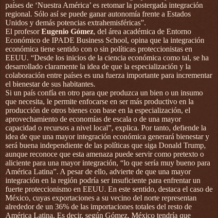
países de ‘Nuestra América’ es retomar la postergada integración
regional. Sólo así se puede ganar autonomía frente a Estados
Unidos y demás potencias extrahemisféricas”.
El profesor
Eugenio Gómez
, del área académica de Entorno
Económico de IPADE Business School, opina que la integración
económica tiene sentido con o sin políticas proteccionistas en
EEUU. “Desde los inicios de la ciencia económica como tal, se ha
desarrollado claramente la idea de que la especialización y la
colaboración entre países es una fuerza importante para incrementar
el bienestar de sus habitantes.
Si un país confía en otro para que produzca un bien o un insumo
que necesita, le permite enfocarse en ser más productivo en la
producción de otros bienes con base en la especialización, el
aprovechamiento de economías de escala o de una mayor
capacidad o recursos a nivel local”, explica. Por tanto, defiende la
idea de que una mayor integración económica generará bienestar y
será buena independiente de las políticas que siga Donald Trump,
aunque reconoce que esta amenaza puede servir como pretexto o
aliciente para una mayor integración, “lo que sería muy bueno para
América Latina”. A pesar de ello, advierte de que una mayor
integración en la región podría ser insuficiente para enfrentar un
fuerte proteccionismo en EEUU. En este sentido, destaca el caso de
México, cuyas exportaciones a su vecino del norte representan
alrededor de un 36% de las importaciones totales del resto de
América Latina. Es decir, según Gómez, México tendría que