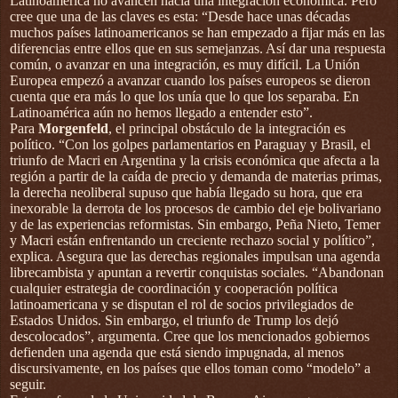
Latinoamérica no avancen hacia una integración económica. Pero
cree que una de las claves es esta: “Desde hace unas décadas
muchos países latinoamericanos se han empezado a fijar más en las
diferencias entre ellos que en sus semejanzas. Así dar una respuesta
común, o avanzar en una integración, es muy difícil. La Unión
Europea empezó a avanzar cuando los países europeos se dieron
cuenta que era más lo que los unía que lo que los separaba. En
Latinoamérica aún no hemos llegado a entender esto”.
Para
Morgenfeld
, el principal obstáculo de la integración es
político. “Con los golpes parlamentarios en Paraguay y Brasil, el
triunfo de Macri en Argentina y la crisis económica que afecta a la
región a partir de la caída de precio y demanda de materias primas,
la derecha neoliberal supuso que había llegado su hora, que era
inexorable la derrota de los procesos de cambio del eje bolivariano
y de las experiencias reformistas. Sin embargo, Peña Nieto, Temer
y Macri están enfrentando un creciente rechazo social y político”,
explica. Asegura que las derechas regionales impulsan una agenda
librecambista y apuntan a revertir conquistas sociales. “Abandonan
cualquier estrategia de coordinación y cooperación política
latinoamericana y se disputan el rol de socios privilegiados de
Estados Unidos. Sin embargo, el triunfo de Trump los dejó
descolocados”, argumenta. Cree que los mencionados gobiernos
defienden una agenda que está siendo impugnada, al menos
discursivamente, en los países que ellos toman como “modelo” a
seguir.