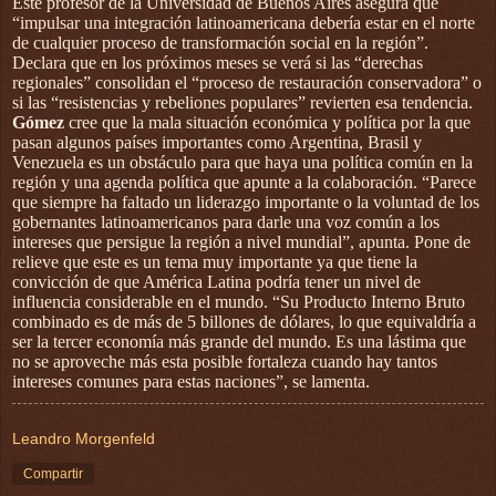
Este profesor de la Universidad de Buenos Aires asegura que
“impulsar una integración latinoamericana debería estar en el norte
de cualquier proceso de transformación social en la región”.
Declara que en los próximos meses se verá si las “derechas
regionales” consolidan el “proceso de restauración conservadora” o
si las “resistencias y rebeliones populares” revierten esa tendencia.
Gómez
cree que la mala situación económica y política por la que
pasan algunos países importantes como Argentina, Brasil y
Venezuela es un obstáculo para que haya una política común en la
región y una agenda política que apunte a la colaboración. “Parece
que siempre ha faltado un liderazgo importante o la voluntad de los
gobernantes latinoamericanos para darle una voz común a los
intereses que persigue la región a nivel mundial”, apunta. Pone de
relieve que este es un tema muy importante ya que tiene la
convicción de que América Latina podría tener un nivel de
influencia considerable en el mundo. “Su Producto Interno Bruto
combinado es de más de 5 billones de dólares, lo que equivaldría a
ser la tercer economía más grande del mundo. Es una lástima que
no se aproveche más esta posible fortaleza cuando hay tantos
intereses comunes para estas naciones”, se lamenta.
Leandro Morgenfeld
Compartir