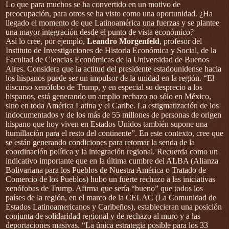
Lo que para muchos se ha convertido en un motivo de
preocupación, para otros se ha visto como una oportunidad. ¿Ha
llegado el momento de que Latinoamérica una fuerzas y se plantee
una mayor integración desde el punto de vista económico?
Así lo cree, por ejemplo,
Leandro Morgenfeld
, profesor del
Instituto de Investigaciones de Historia Económica y Social, de la
Facultad de Ciencias Económicas de la Universidad de Buenos
Aires. Considera que la actitud del presidente estadounidense hacia
los hispanos puede ser un impulsor de la unidad en la región. “El
discurso xenófobo de Trump, y en especial su desprecio a los
hispanos, está generando un amplio rechazo no sólo en México,
sino en toda América Latina y el Caribe. La estigmatización de los
indocumentados y de los más de 55 millones de personas de origen
hispano que hoy viven en Estados Unidos también supone una
humillación para el resto del continente”. En este contexto, cree que
se están generando condiciones para retomar la senda de la
coordinación política y la integración regional. Recuerda como un
indicativo importante que en la última cumbre del ALBA (Alianza
Bolivariana para los Pueblos de Nuestra América o Tratado de
Comercio de los Pueblos) hubo un fuerte rechazo a las iniciativas
xenófobas de Trump. Afirma que sería “bueno” que todos los
países de la región, en el marco de la CELAC (La Comunidad de
Estados Latinoamericanos y Caribeños), establecieran una posición
conjunta de solidaridad regional y de rechazo al muro y a las
deportaciones masivas. “La única estrategia posible para los 33