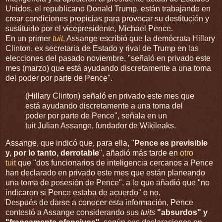
Unidos, el republicano Donald Trump, están trabajando en
crear condiciones propicias para provocar su destitución y
sustituirlo por el vicepresidente, Michael Pence.
En un primer
tuit
, Assange escribió que la demócrata Hillary
Clinton, ex secretaria de Estado y rival de Trump en las
elecciones del pasado noviembre, "señaló en privado este
mes (marzo) que está ayudando discretamente a una toma
del poder por parte de Pence".
(Hillary Clinton) señaló en privado este mes que
está ayudando discretamente a una toma del
poder por parte de Pence", señala en un
tuit Julian Assange, fundador de Wikileaks.
Assange, que indicó que, para ella, "
Pence es previsible
y, por lo tanto, derrotable
", añadió más tarde en
otro
tuit
que "dos funcionarios de inteligencia cercanos a Pence
han declarado en privado este mes que están planeando
una toma de posesión de Pence", a lo que añadió que "no
indicaron si Pence estaba de acuerdo" o no.
Después de darse a conocer esta información, Pence
contestó a Assange considerando sus
tuits
"absurdos" y