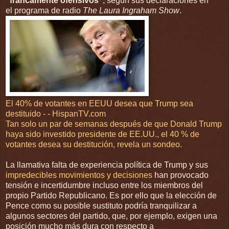
"francamente ofensivos"
, según sus declaraciones
en
el programa de radio
The Laura Ingraham Show
.
El 40% de votantes en EEUU desea que Trump sea
destituido - - HispanTV.com
Tan solo un par de semanas después de que Donald Trump
haya sido investido presidente de EE.UU., el 40 % de
votantes desea su destitución, revela un sondeo.
La llamativa falta de experiencia política de Trump y sus
impredecibles movimientos y decisiones
han provocado
tensión e incertidumbre incluso entre los miembros del
propio Partido Republicano. Es por ello que la elección de
Pence como su posible sustituto podría tranquilizar a
algunos sectores del partido, que, por ejemplo, exigen una
posición mucho más dura con respecto a