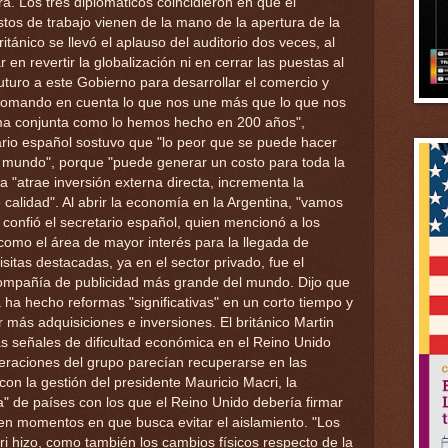
ra. Los tres diplomáticos coincidieron en que el
stos de trabajo vienen de la mano de la apertura de la
itánico se llevó el aplauso del auditorio dos veces, al
n revertir la globalización ni en cerrar las puestas al
turo a este Gobierno para desarrollar el comercio y
 tomando en cuenta lo que nos une más que lo que nos
ma conjunta como lo hemos hecho en 200 años",
nario español sostuvo que "lo peor que se puede hacer
l mundo", porque "puede generar un costo para toda la
a "atrae inversión externa directa, incrementa la
calidad". Al abrir la economía en la Argentina, "vamos
 confió el secretario español, quien mencionó a los
como el área de mayor interés para la llegada de
isitas destacadas, ya en el sector privado, fue el
compañía de publicidad más grande del mundo. Dijo que
 ha hecho reformas "significativas" en un corto tiempo y
r más adquisiciones e inversiones. El británico Martin
ras señales de dificultad económica en el Reino Unido
operaciones del grupo parecían recuperarse en las
con la gestión del presidente Mauricio Macri, la
sta" de países con los que el Reino Unido debería firmar
 en momentos en que busca evitar el aislamiento. "Los
i hizo, como también los cambios físicos respecto de la