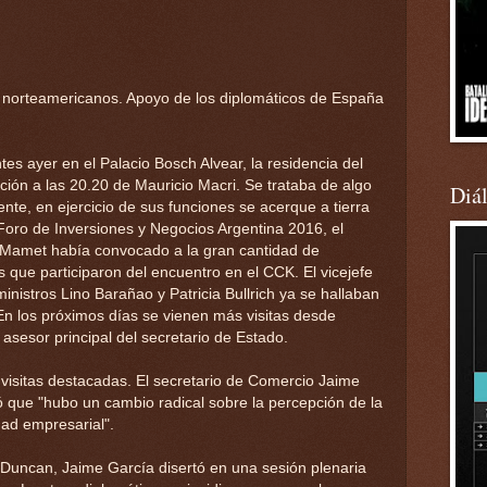
 norteamericanos. Apoyo de los diplomáticos de España
es ayer en el Palacio Bosch Alvear, la residencia del
ción a las 20.20 de Mauricio Macri. Se trataba de algo
Diá
nte, en ejercicio de sus funciones se acerque a tierra
Foro de Inversiones y Negocios Argentina 2016, el
Mamet había convocado a la gran cantidad de
 que participaron del encuentro en el CCK. El vicejefe
inistros Lino Barañao y Patricia Bullrich ya se hallaban
 En los próximos días se vienen más visitas desde
asesor principal del secretario de Estado.
isitas destacadas. El secretario de Comercio Jaime
 que "hubo un cambio radical sobre la percepción de la
dad empresarial".
an Duncan, Jaime García disertó en una sesión plenaria