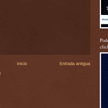
Podc
clic
Inicio
Entrada antigua
)