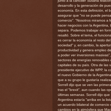
junto a la canciller Susana Malcor
desarrollo y la generación de pue
economía. En esta definición, el br
asegurar que "no se puede pensar e
comercio". "Nosotros miramos a fu
hacer negocios con la Argentina,
separa. Podemos trabajar en for
resaltó. Sobre el tema, el funcio
es cerrar la economía al resto de
sociedad" y, en cambio, la apertur
productividad y genera empleo de 
a poder ver inversiones masivas",
sectores de energías renovables 
capitales de su país. Otra de las v
presidente ejecutivo de WPP, la 
el nuevo Gobierno de la Argentina
que a su grupo le gustaría realiza
Sorrell dijo que se ven las prime
tras el "brexit", aun cuando las 
últimas semanas. Sorrell dijo que 
Argentina estaría "arriba en la li
un acuerdo bilateral de comercio
cambios en la atmósfera que Macr