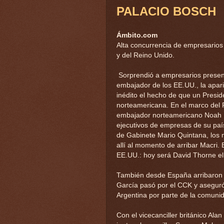
PALACIO BOSCH
Ámbito.com
Alta concurrencia de empresarios
y del Reino Unido.
Sorprendió a empresarios present
embajador de los EE.UU., la apari
inédito el hecho de que un Preside
norteamericana. En el marco del 
embajador norteamericano Noah 
ejecutivos de empresas de su país
de Gabinete Mario Quintana, los m
allí al momento de arribar Macri.
EE.UU.: hoy será David Thorne el 
También desde España arribaron v
García pasó por el CCK y aseguró
Argentina por parte de la comuni
Con el vicecanciller británico Al