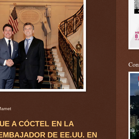
Conv
 Mamet
UE A CÓCTEL EN LA
EMBAJADOR DE EE.UU. EN