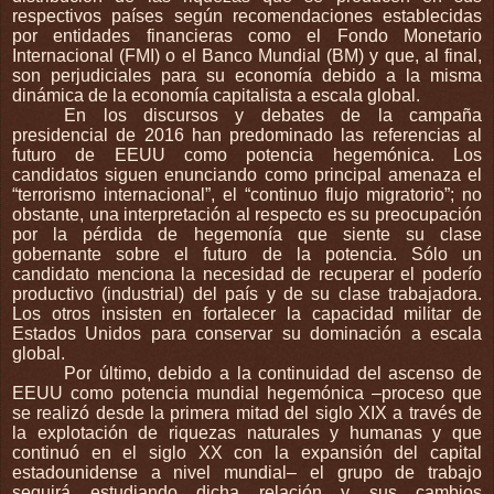
respectivos países según recomendaciones establecidas
por entidades financieras como el Fondo Monetario
Internacional (FMI) o el Banco Mundial (BM) y que, al final,
son perjudiciales para su economía debido a la misma
dinámica de la economía capitalista a escala global.
En los discursos y debates de la campaña
presidencial de 2016 han predominado las referencias al
futuro de EEUU como potencia hegemónica. Los
candidatos siguen enunciando como principal amenaza el
“terrorismo internacional”, el “continuo flujo migratorio”; no
obstante, una interpretación al respecto es su preocupación
por la pérdida de hegemonía que siente su clase
gobernante sobre el futuro de la potencia. Sólo un
candidato menciona la necesidad de recuperar el poderío
productivo (industrial) del país y de su clase trabajadora.
Los otros insisten en fortalecer la capacidad militar de
Estados Unidos para conservar su dominación a escala
global.
Por último, debido a la continuidad del ascenso de
EEUU como potencia mundial hegemónica –proceso que
se realizó desde la primera mitad del siglo XIX a través de
la explotación de riquezas naturales y humanas y que
continuó en el siglo XX con la expansión del capital
estadounidense a nivel mundial– el grupo de trabajo
seguirá estudiando dicha relación y sus cambios