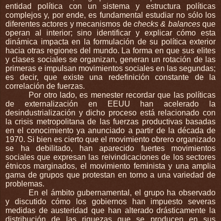
entidad política con un sistema y estructura políticas
complejos y, por ende, es fundamental estudiar no sólo los
diferentes actores y mecanismos de
checks & balances
que
operan al interior; sino identificar y explicar cómo esta
dinámica impacta en la formulación de su política exterior
hacia otras regiones del mundo. La forma en que sus elites
y clases sociales se organizan, generan un rotación de las
primeras e impulsan movimientos sociales en las segundas;
es decir, que existe una redefinición constante de la
correlación de fuerzas.
Por otro lado, es menester recordar que las políticas
de externalización en EEUU han acelerado la
desindustrialización y dicho proceso está relacionado con
la crisis metropolitana de las fuerzas productivas basadas
en el conocimiento ya anunciado a partir de la década de
1970. Si bien es cierto que el movimiento obrero organizado
se ha debilitado, han aparecido fuertes movimientos
sociales que expresan las reivindicaciones de los sectores
étnicos marginados, el movimiento feminista y una amplia
gama de grupos que protestan en torno a una variedad de
problemas.
En el ámbito gubernamental, el grupo ha observado
y discutido cómo los gobiernos han impuesto severas
medidas de austeridad que han alterado drásticamente la
distribución de las riquezas que se producen en sus