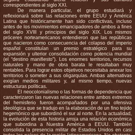
correspondientes al siglo XXI.
De manera particular, el grupo estudiará y
reflexionará sobre las relaciones entre EEUU y América
Latina que históricamente han sido conflictivas, incluso
antes de los movimientos emancipadores de ambos a fines
del siglo XVIII y principios del siglo XIX. Los mismos
próceres norteamericanos entendieron que las repúblicas
que nacieron como consecuencia del colapso del imperio
español constituían un premio estratégico para su
expansión y ulterior consolidación como potencia mundial
(el “destino manifiesto”). Los enormes territorios, recursos
naturales y mano de obra barata le resultaban muy
rentables. Para lograr estos objetivos necesitaba anexar los
territorios o someter a sus oligarquías. Ambas alternativas
exigían medios militares y, al mismo tiempo, nuevas
estructuras políticas.
El neocolonialismo o las formas de dependencia que
caracterizaron las nuevas relaciones entre ambos extremos
del hemisferio fueron acompañados por una ofensiva
ideológica que se tradujo en la elaboración de un fino tejido
hegemónico que subordinó el sur al norte. En la actualidad,
la evolución de esta historia arroja una relación económica
que subordina a Nuestra América a EEUU. También
consolida la presencia militar de Estados Unidos en casi