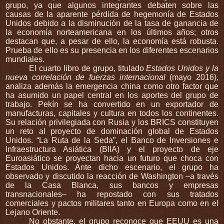
grupo, ya que algunos integrantes debaten sobre las
causas de la aparente pérdida de hegemonía de Estados
Unidos debido a la disminución de la tasa de ganancia de
la economía norteamericana en los últimos años; otros
destacan que, a pesar de ello, la economía está robusta.
Prueba de ello es su presencia en los diferentes escenarios
mundiales.
El cuarto libro de grupo, titulado
Estados Unidos y la
nueva correlación de fuerzas internacional
(mayo 2016)
,
analiza además la emergencia china como otro factor que
ha asumido un papel central en los aportes del grupo de
trabajo. Pekín se ha convertido en un exportador de
manufacturas, capitales y cultura en todos los continentes.
Su relación privilegiada con Rusia y los BRICS constituyen
un reto al proyecto de dominación global de Estados
Unidos. “La Ruta de la Seda”, el Banco de Inversiones e
Infraestructura Asiática (BIIA) y el proyecto de eje
Euroasiático se proyectan hacia un futuro que choca con
Estados Unidos. Ante dicho escenario, el grupo ha
observado y discutido la reacción de Washington –a través
de la Casa Blanca, sus bancos y empresas
transnacionales– ha repostado con sus tratados
comerciales y pactos militares tanto en Europa como en el
Lejano Oriente.
No obstante, el grupo reconoce que EEUU es una