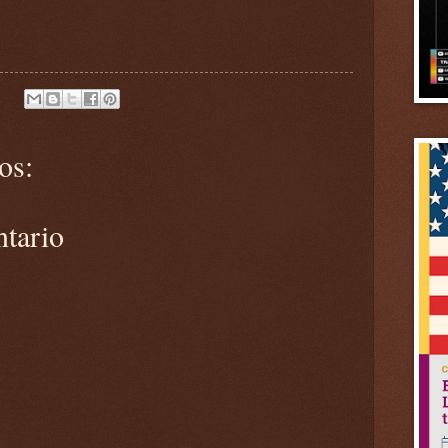
os:
ntario