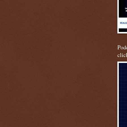
Podc
clic