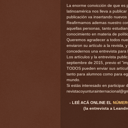
La enorme convicción de que es p
latinoamérica nos lleva a publicar
publicación va insertando nuevos 
Reafirmamos ademas nuestro compr
aquellas personas, tanto estudi
conocimiento en materia de polític
Queremos agradecer a todos nuest
enviaron su artículo a la revista
concedernos una entrevista para l
Los artículos y la entrevista publ
septiembre de 2015, previo el "im
TODOS pueden enviar sus artículo
tanto para alumnos como para egr
mundo.
Si estás interesado en participar 
revistacoyunturainternacional@g
- LEÉ ACÁ ONLINE EL
NÚMER
(la entrevista a Leand