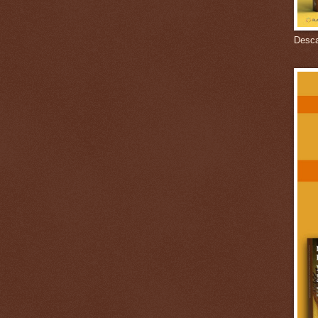
Descar