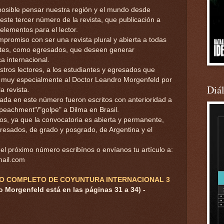
osible pensar nuestra región y el mundo desde
 este tercer número de la revista, que publicación a
elementos para el lector.
omiso con ser una revista plural y abierta a todas
antes, como egresados, que deseen generar
a internacional.
ros lectores, a los estudiantes y egresados que
, y muy especialmente al Doctor Leandro Morgenfeld por
Diá
a revista.
icada en este número fueron escritos con anterioridad a
peachment"/"golpe" a Dilma en Brasil.
s, ya que la convocatoria es abierta y permanente,
esados, de grado y posgrado, de Argentina y el
del próximo número escribínos o envíanos tu artículo a:
mail.com
O COMPLETO DE COYUNTURA INTERNACIONAL 3
ro Morgenfeld está en las páginas 31 a 34) -