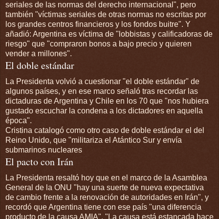
seriales de las normas del derecho internacional", pero
también "víctimas seriales de otras normas no escritas por
los grandes centros financieros y los fondos buitre". Y
añadió: Argentina es víctima de "lobbistas y calificadoras de
riesgo" que "compraron bonos a bajo precio y quieren
vender a millones".
El doble estándar
La Presidenta volvió a cuestionar "el doble estándar" de
algunos países, y en ese marco señaló tras recordar las
dictaduras de Argentina y Chile en los 70 que "nos hubiera
gustado escuchar la condena a los dictadores en aquella
época".
Cristina catalogó como otro caso de doble estándar el del
Reino Unido, que "militariza el Atántico Sur y envía
submarinos nucleares
El pacto con Irán
La Presidenta resaltó hoy que en el marco de la Asamblea
General de la ONU "hay una suerte de nueva expectativa
de cambio frente a la renovación de autoridades en Irán", y
recordó que Argentina tiene con ese país "una diferencia
producto de la causa AMIA". "La causa está estancada hace