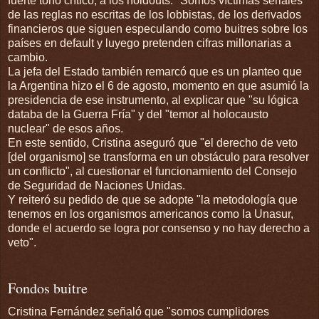
fuerte tono crítico, a los holdouts. "Somos víctimas seriales
de las reglas no escritas de los lobbistas, de los derivados
financieros que siguen especulando como buitres sobre los
países en default y luyego pretenden cifras millonarias a
cambio.
La jefa del Estado también remarcó que es un planteo que
la Argentina hizo el 6 de agosto, momento en que asumió la
presidencia de ese instrumento, al explicar que "su lógica
databa de la Guerra Fría" y del "temor al holocausto
nuclear" de esos años.
En este sentido, Cristina aseguró que "el derecho de veto
[del organismo] se transforma en un obstáculo para resolver
un conflicto", al cuestionar el funcionamiento del Consejo
de Seguridad de Naciones Unidas.
Y reiteró su pedido de que se adopte "la metodología que
tenemos en los organismos americanos como la Unasur,
donde el acuerdo se logra por consenso y no hay derecho a
veto".
Fondos buitre
Cristina Fernández señaló que "somos cumplidores