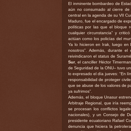
El inminente bombardeo de Estad
aún no consumado al cierre de 
central en la agenda de su VII Cu
Maduro, fue el encargado de expre
políticas por las que el bloque
cualquier circunstancia” y criti
actúan como los policías del mun
Ya lo hicieron en Irak, luego en
nosotros”. Además, durante el c
reivindicaron el status de Sura
Sur
, el canciller Héctor Timerma
de Seguridad de la ONU– tuvo una 
lo expresado el día jueves: “En lí
responsabilidad de proteger civiles
que se abuse de los valores de 
ya sufrimos”.
Además, el bloque Unasur estren
Arbitraje Regional, que iría ree
se procesan los conflictos legal
nacionales), y un Consejo de D
presidente ecuatoriano Rafael Co
denuncia que hiciera la petroler