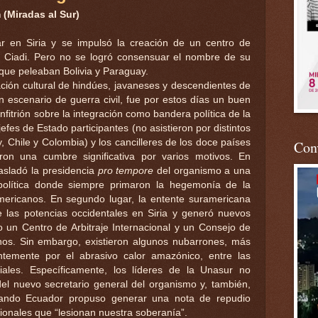
(Miradas al Sur)
tar en Siria y se impulsó la creación de un centro de
al Ciadi. Pero no se logró consensuar el nombre de su
 que peleaban Bolivia y Paraguay.
ación cultural de hindúes, javaneses y descendientes de
n escenario de guerra civil, fue por estos días un buen
anfitrión sobre la integración como bandera política de la
efes de Estado participantes (no asistieron por distintos
, Chile y Colombia) y los cancilleres de los doce países
Conv
ron una cumbre significativa por varios motivos. En
rasladó la presidencia
pro tempore
del organismo a una
política donde siempre primaron la hegemonía de la
americanos. En segundo lugar, la entente suramericana
de las potencias occidentales en Siria y generó nuevos
 un Centro de Arbitraje Internacional y un Consejo de
s. Sin embargo, existieron algunos nubarrones, más
ntemente por el abrasivo calor amazónico, entre las
ciales. Específicamente, los líderes de la Unasur no
el nuevo secretario general del organismo y, también,
cuando Ecuador propuso generar una nota de repudio
ionales que “lesionan nuestra soberanía”.