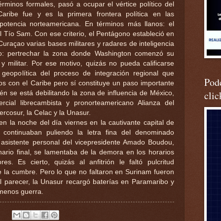
minos formales, pasó a ocupar el vértice político del
Caribe fue y es la primera frontera política en las
potencia norteamericana. En términos más llanos: el
el Tío Sam. Con ese criterio, el Pentágono estableció en
uraçao varias bases militares y radares de inteligencia
ivo: pertrechar la zona donde Washington comenzó su
y militar. Por ese motivo, quizás no pueda calificarse
 geopolítica del proceso de integración regional que
Podc
s con el Caribe pero sí constituye un paso importante
clic
n se está debilitando la zona de influencia de México,
rcial librecambista y pronorteamericano Alianza del
ercosur, la Celac y la Unasur.
en la noche del día viernes en la cautivante capital de
 continuaban puliendo la letra fina del denominado
sistente personal del vicepresidente Amado Boudou,
nario final, se lamentaba de la demora en los horarios
es. Es cierto, quizás al anfitrión le faltó pulcritud
de la cumbre. Pero lo que no faltaron en Surinam fueron
 Al parecer, la Unasur recargó baterías en Paramaribo y
 menos guerra.