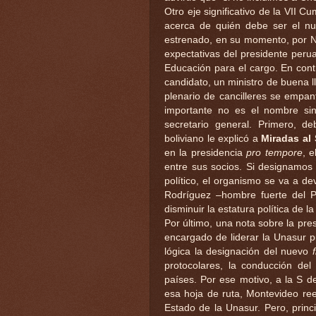
Otro eje significativo de la VII C
acerca de quién debe ser el nu
estrenado, en su momento, por Né
expectativas del presidente peru
Educación para el cargo. En contr
candidato, un ministro de buena 
plenario de cancilleres se empant
importante no es el nombre si
secretario general. Primero, de
boliviano le explicó a
Miradas al 
en la presidencia
pro tempore
, 
entre sus socios. Si designamos
político, el organismo se va a de
Rodríguez –hombre fuerte del P
disminuir la estatura política de l
Por último, una nota sobre la pre
encargado de liderar la Unasur 
lógica la designación del nuevo
protocolares, la conducción del
países. Por ese motivo, a la S d
esa hoja de ruta, Montevideo re
Estado de la Unasur. Pero, princ