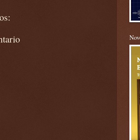
os:
ntario
Nove