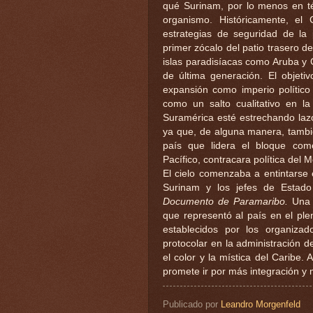
qué Surinam, por lo menos en tér
organismo. Históricamente, el 
estrategias de seguridad de la 
primer zócalo del patio trasero d
islas paradisíacas como Aruba y C
de última generación. El objet
expansión como imperio político 
como un salto cualitativo en la
Suramérica esté estrechando lazo
ya que, de alguna manera, tambié
país que lidera el bloque come
Pacífico, contracara política del M
El cielo comenzaba a entintarse 
Surinam y los jefes de Estado
Documento de Paramaribo.
Una a
que representó al país en el ple
establecidos por los organizador
protocolar en la administración 
el color y la mística del Caribe.
promete ir por más integración y
Publicado por
Leandro Morgenfeld