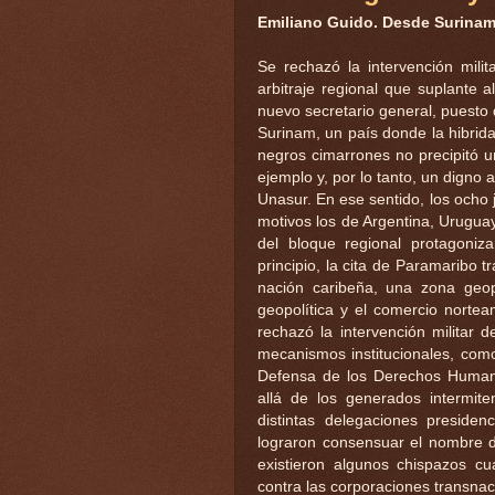
Emiliano Guido. Desde Surinam 
Se rechazó la intervención mili
arbitraje regional que suplante 
nuevo secretario general, puesto
Surinam, un país donde la hibrid
negros cimarrones no precipitó u
ejemplo y, por lo tanto, un digno 
Unasur. En ese sentido, los ocho j
motivos los de Argentina, Uruguay
del bloque regional protagoniza
principio, la cita de Paramaribo t
nación caribeña, una zona geo
geopolítica y el comercio norte
rechazó la intervención militar 
mecanismos institucionales, como
Defensa de los Derechos Humano
allá de los generados intermite
distintas delegaciones presiden
lograron consensuar el nombre d
existieron algunos chispazos 
contra las corporaciones transnac