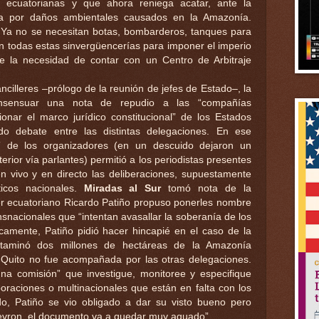
 ecuatorianas y que ahora reniega acatar, ante la
sta por daños ambientales causados en la Amazonía.
Ya no se necesitan botas, bombarderos, tanques para
an todas estas sinvergüencerías para imponer el imperio
 de la necesidad de contar con un Centro de Arbitraje
ncilleres –prólogo de la reunión de jefes de Estado–, la
nsensuar una nota de repudio a las “compañías
ionar el marco jurídico constitucional” de los Estados
do debate entre las distintas delegaciones. En ese
” de los organizadores (en un descuido dejaron un
terior vía parlantes) permitió a los periodistas presentes
n vivo y en directo las deliberaciones, supuestamente
ticos nacionales.
Miradas al Sur
tomó nota de la
er ecuatoriano Ricardo Patiño propuso ponerles nombre
nsnacionales que “intentan avasallar la soberanía de los
icamente, Patiño pidió hacer hincapié en el caso de la
ntaminó dos millones de hectáreas de la Amazonía
 Quito no fue acompañada por las otras delegaciones.
una comisión” que investigue, monitoree y especifique
oraciones o multinacionales que están en falta con los
do, Patiño se vio obligado a dar su visto bueno pero
Chevron, el documento va a quedar muy aguado”.