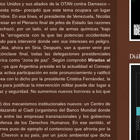
os Unidos y sus aliados de la OTAN contra Damasco –
esta nota– precipitó que este tema ocupara un lugar
mbre. En esa línea, el presidente de Venezuela, Nicolás
sar en el Plenario final de jefes de Estado las razones
 rechazó, por un lado, el uso de armas químicas “bajo
có la “arrogancia con la que las potencias occidentales
do para intervenir donde ven sus intereses en peligro.
 Libia, ahora en Siria. Después, van a querer venir por
ónclave final, todas las delegaciones presidenciales
Diá
mérica como “zona de paz”. Según comprobó
Miradas al
n –ya que Argentina preside en la actualidad el Consejo
activa participación en este pronunciamiento y ratificó
nea con lo dicho por la presidente Cristina Fernández, la
 para justificar la intervención militar puede dar lugar a
paz y seguridad. No sumemos nuevos horrores a los que
ó dos mecanismos institucionales nuevos: un Centro de
mplazando al Ciadi (organismo del Banco Mundial donde
es entre las empresas transnacionales y los gobiernos
efensa de los Derechos Humanos. En ese sentido, el
rrea puso de ejemplo el contencioso que afronta por la
a Chevron a su país, por un juicio ambiental que dicha