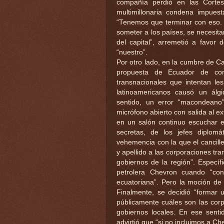
compañía perdió en las Cortes
multimillonaria condena impue
“Tenemos que terminar con eso. 
someter a los países, se necesit
del capital”, arremetió a favor
“nuestro”.
Por otro lado, en la cumbre de Ca
propuesta de Ecuador de co
transnacionales que intentan les
latinoamericanos causó un álgi
sentido, un error “macondeano
micrófono abierto con salida al ex
en un salón continuo escuchar e
secretas, de los jefes diplomá
vehemencia con la que el cancill
y apellido a las corporaciones tra
gobiernos de la región”. Específ
petrolera Chevron cuando “co
ecuatoriana”. Pero la moción de
Finalmente, se decidió “formar 
públicamente cuáles son las corp
gobiernos locales. En ese senti
advirtió que “si no incluimos a 