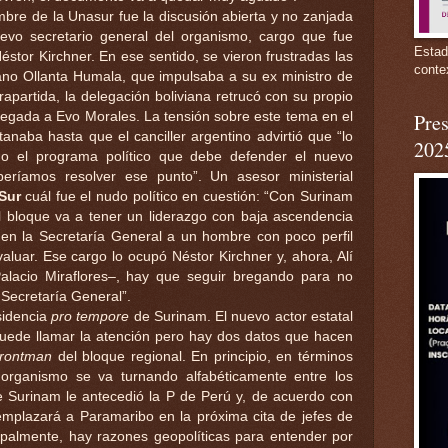
umbre de la Unasur fue la discusión abierta y no zanjada
evo secretario general del organismo, cargo que fue
Estad
stor Kirchner. En ese sentido, se vieron frustradas las
conte
ano Ollanta Humala, que impulsaba a su ex ministro de
apartida, la delegación boliviana retrucó con su propio
llegada a Evo Morales. La tensión sobre este tema en el
Pres
anaba hasta que el canciller argentino advirtió que “lo
202
no el programa político que debe defender el nuevo
beríamos resolver ese punto”. Un asesor ministerial
Sur
cuál fue el nudo político en cuestión: “Con Surinam
el bloque va a tener un liderazgo con baja ascendencia
 en la Secretaría General a un hombre con poco perfil
valuar. Ese cargo lo ocupó Néstor Kirchner y, ahora, Alí
alacio Miraflores–, hay que seguir bregando para no
a Secretaría General”.
sidencia
pro tempore
de Surinam. El nuevo actor estatal
puede llamar la atención pero hay dos datos que hacen
frontman
del bloque regional. En principio, en términos
 organismo se va turnando alfabéticamente entre los
e Surinam le antecedió la P de Perú y, de acuerdo con
emplazará a Paramaribo en la próxima cita de jefes de
ipalmente, hay razones geopolíticas para entender por