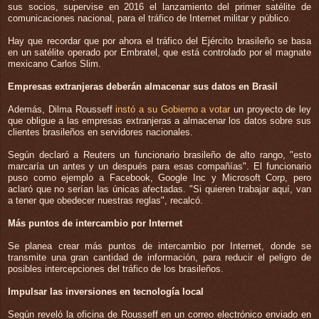
sus socios, supervise en 2016 el lanzamiento del primer satélite de
comunicaciones nacional, para el tráfico de Internet militar y público.
Hay que recordar que por ahora el tráfico del Ejército brasileño se basa
en un satélite operado por Embratel, que está controlado por el magnate
mexicano Carlos Slim.
Empresas extranjeras deberán almacenar sus datos en Brasil
Además, Dilma Rousseff
instó a su Gobierno a votar
un proyecto de ley
que obligue a las empresas extranjeras a almacenar los datos sobre sus
clientes brasileños en servidores nacionales.
Según declaró a Reuters un funcionario brasileño de alto rango, "esto
marcaría un antes y un después para esas compañías". El funcionario
puso como ejemplo a Facebook, Google Inc y Microsoft Corp, pero
aclaró que no serían las únicas afectadas. "Si quieren trabajar aquí, van
a tener que obedecer nuestras reglas", recalcó.
Más puntos de intercambio por Internet
Se planea crear más puntos de intercambio por Internet, donde se
transmite una gran cantidad de información, para reducir el peligro de
posibles intercepciones del tráfico de los brasileños.
Impulsar las inversiones en tecnología local
Según reveló la oficina de Rousseff en un correo electrónico enviado en