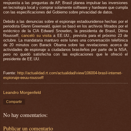
respuesta a las preguntas de AP, Brasil planea impulsar las inversiones
en tecnología local y comprar solamente software y hardware que cumpla
con las especificaciones del Gobierno sobre privacidad de datos.
Debido a las denuncias sobre el espionaje estadounidense hechas por el
periodista Glenn Greenwald, quien se basó en los archivos filtrados por el
extécnico de la CIA Edward Snowden, la presidenta de Brasil, Dilma
Rousseff,
canceló su visita
a EE.UU., prevista para el próximo 23 de
octubre. La mandataria mantuvo este lunes una conversación telefónica
de 20 minutos con Barack Obama sobre las revelaciones acerca de
actividades de espionaje a ciudadanos brasileños por parte de la NSA,
pero no quedó satisfecha con las explicaciones que le ofreció el
presidente de EE.UU.
Fuente:
http://actualidad.rt.com/actualidad/view/106004-brasil-internet-
espionaje-eeuu-rousseff
Leandro Morgenfeld
Compartir
No hay comentarios:
Publicar un comentario