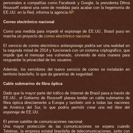
personales a compañías como Facebook y Google, la presidenta Dilma
Rousseff ordenó una serie de medidas para acabar con la hegemonía de
EE.UU. en la Red, informa la agencia
AP
.
Correo electrónico nacional
Como una medida para impedir el espionaje de EE.UU., Brasil puso en
marcha un proyecto de
correo electrónico nacional
.
El servicio de correo electrónico antiespionaje podría ser una realidad en
la segunda mitad de 2014 y funcionará con un sistema criptográfico, que
impide que el mensaje sea vulnerado, sirviendo de esta manera para
resguardar la privacidad de los usuarios.
Además, los servidores del nuevo servicio de correo se instalarán en
territorio brasileño, lo que da garantías de seguridad.
Cable submarino de fibra óptica
Dado que la mayor parte del tráfico de Internet de Brasil pasa a través de
EE.UU., el Gobierno de Rousseff planea tender un cable submarino de
fibra óptica directamente a Europa y también unir a todas las naciones
de América del Sur, lo que podría permitir crear una red libre del
espionaje de EE.UU.
El primer satélite de comunicaciones nacional
Una mayor protección de las comunicaciones se espera cuando
Telebras, la empresa estatal brasileña de telecomunicaciones, junto con