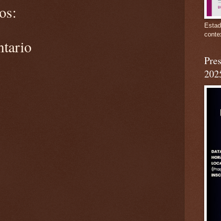
os:
Estad
conte
ntario
Pres
202