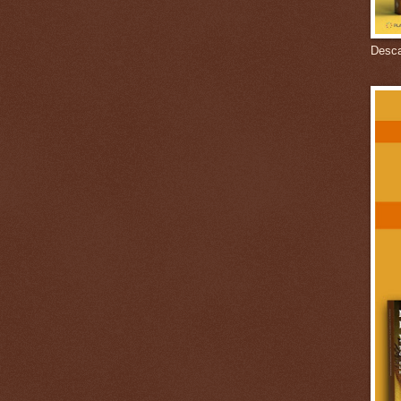
Descar