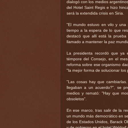
dialogó con los medios argentino
del Hotel Saint Regis e hizo hin
será la extendida crisis en Siria.
"El mundo estuvo en vilo y una 
tiempo a la espera de lo que res
destacó que allí está la prueb
llamado a mantener la paz mundia
La presidenta recordó que ya 
témpore del Consejo, en el mes 
reforma sobre ese organismo dad
"la mejor forma de solucionar los
"Las cosas hay que cambiarlas
llegaban a un acuerdo?", se pr
medios y remató: "Hay que modif
obsoletos".
En ese marco, tras salir de la r
un mundo más democrático en seri
de los Estados Unidos, Barack O
y de gobierno en el hotel Waldorf 