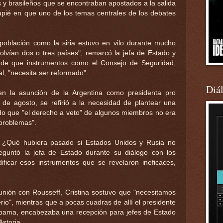
s y brasileños que se encontraban apostados a la salida
capié en que uno de los temas centrales de los debates
población como la siria estuvo en vilo durante mucho
olvían dos o tres países", remarcó la jefa de Estado y
a de que instrumentos como el Consejo de Seguridad,
l, "necesita ser reformado".
Diá
en la asunción de la Argentina como presidenta pro
de agosto, se refirió a la necesidad de plantear una
o que "el derecho a veto" de algunos miembros no era
 problemas".
. ¿Qué hubiera pasado si Estados Unidos y Rusia no
eguntó la jefa de Estado durante su diálogo con los
icar esos instrumentos que se revelaron ineficaces,
eunión con Rousseff, Cristina sostuvo que "necesitamos
o", mientras que a pocas cuadras de allí el presidente
bama, encabezaba una recepción para jefes de Estado
Astoria.