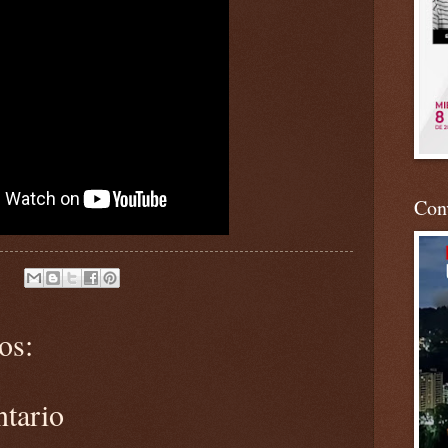
Conv
os:
ntario