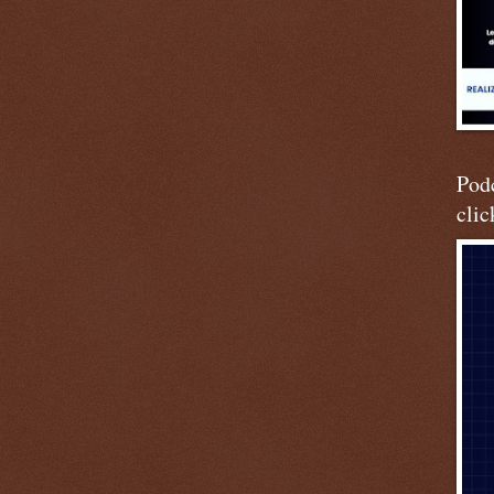
Podc
clic