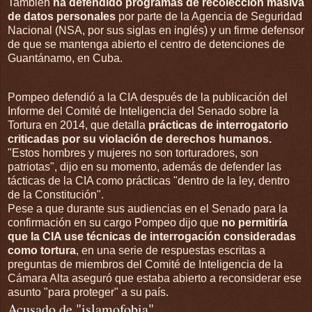
También
ha defendido programas de recolección
masiva
de datos personales
por parte de la Agencia de Seguridad
Nacional (NSA, por sus siglas en inglés) y un firme defensor
de que se mantenga abierto el centro de detenciones de
Guantánamo, en Cuba.
Pompeo defendió a la CIA después de la publicación del
Informe del Comité de Inteligencia del Senado sobre la
Tortura en 2014, que detalla
prácticas de interrogatorio
criticadas por su violación
de derechos
humanos.
"Estos hombres y mujeres no son torturadores, son
patriotas", dijo en su momento, además de defender las
tácticas de la CIA como prácticas "dentro de la ley, dentro
de la Constitución".
Pese a que durante sus audiencias en el Senado para la
confirmación en su cargo Pompeo dijo que
no permitiría
que la CIA use técnicas de interrogación consideradas
como tortura
, en una serie de respuestas escritas a
preguntas de miembros del Comité de Inteligencia de la
Cámara Alta aseguró que estaba abierto a reconsiderar ese
asunto "para proteger" a su país.
Acusado de "islamofobia"