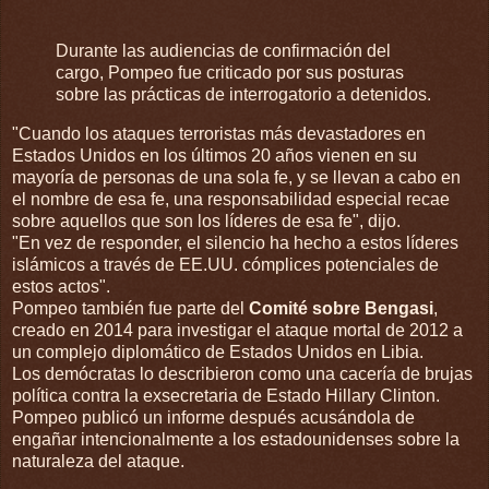
Durante las audiencias de confirmación del
cargo, Pompeo fue criticado por sus posturas
sobre las prácticas de interrogatorio a detenidos.
"Cuando los ataques terroristas más devastadores en
Estados Unidos en los últimos 20 años vienen en su
mayoría de personas de una sola fe, y se llevan a cabo en
el nombre de esa fe, una responsabilidad especial recae
sobre aquellos que son los líderes de esa fe", dijo.
"En vez de responder, el silencio ha hecho a estos líderes
islámicos a través de EE.UU. cómplices potenciales de
estos actos".
Pompeo también fue parte del
Comité sobre Bengasi
,
creado en 2014 para investigar el ataque mortal de 2012 a
un complejo diplomático de Estados Unidos en Libia.
Los demócratas lo describieron como una cacería de brujas
política contra la exsecretaria de Estado Hillary Clinton.
Pompeo publicó un informe después acusándola de
engañar intencionalmente a los estadounidenses sobre la
naturaleza del ataque.