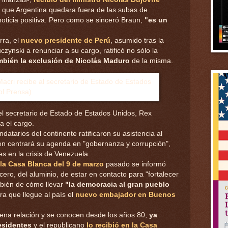
a que Argentina quedara fuera de las subas de
noticia positiva. Pero como se sinceró Braun,
"es un
rra, el
nuevo presidente de Perú
, asumido tras la
czynski a renunciar a su cargo, ratificó no sólo la
mbién la exclusión de Nicolás Maduro
de la misma.
el secretario de Estado de Estados Unidos, Rex
a el cargo.
atarios del continente ratificaron su asistencia al
ien centrará su agenda en "gobernanza y corrupción",
s en la crisis de Venezuela.
la Casa Blanca del 9 de marzo
pasado se informó
ero, del aluminio, de estar en contacto para "fortalecer
ambién de cómo llevar
"la democracia al gran pueblo
a que llegue al país el
nuevo embajador en Buenos
ena relación y se conocen desde los años 80,
ya
esidentes
y el republicano
lo recibió en la Casa