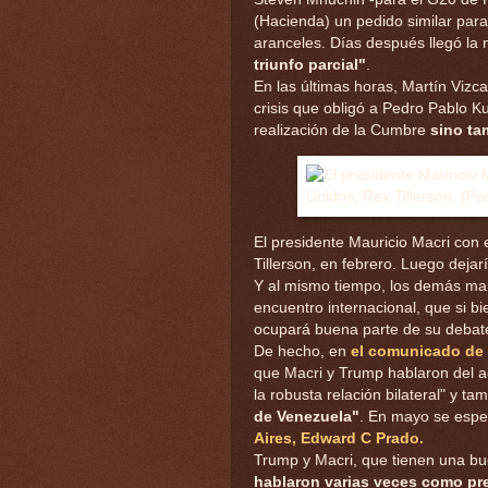
(Hacienda) un pedido similar par
aranceles. Días después llegó la 
triunfo parcial"
.
En las últimas horas, Martín Vizca
crisis que obligó a Pedro Pablo Ku
realización de la Cumbre
sino ta
El presidente Mauricio Macri con 
Tillerson, en febrero. Luego dejarí
Y al mismo tiempo, los demás mand
encuentro internacional, que si b
ocupará buena parte de su debate
De hecho, en
el comunicado de 
que Macri y Trump hablaron del ac
la robusta relación bilateral" y t
de Venezuela"
. En mayo se esper
Aires, Edward C Prado.
Trump y Macri, que tienen una bu
hablaron varias veces como pr