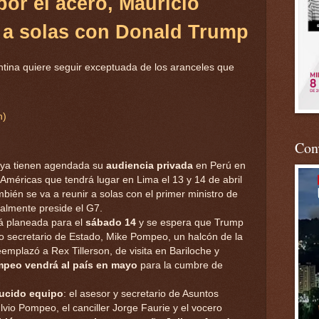
por el acero, Mauricio
á a solas con Donald Trump
entina quiere seguir exceptuada de los aranceles que
n)
Conv
ya tienen agendada su
audiencia privada
en Perú en
 Américas que tendrá lugar en Lima el 13 y 14 de abril
bién se va a reunir a solas con el primer ministro de
almente preside el G7.
tá planeada para el
sábado 14
y se espera que Trump
vo secretario de Estado, Mike Pompeo, un halcón de la
emplazó a Rex Tillerson, de visita en Bariloche y
peo vendrá al país en mayo
para la cumbre de
ducido equipo
: el asesor y secretario de Asuntos
lvio Pompeo, el canciller Jorge Faurie y el vocero