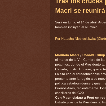
Tras los cruces 
Macri se reunir
Será en Lima, el 14 de abril. Arg
también incluyen al aluminio.
Por Natasha Niebieskikwiat (Clarí
Mauricio Macri
y
Donald Trump
el marco de la VIII Cumbre de las
próximos, donde el Presidente tam
Canadá, Justin Trudeau, que actu
La cita con el estadounidense es
presente ante la región a su nue
política estadounidense y quien re
Buenos Aires, recientemente.
Pom
cancilleres del G20.
Con Macri viajará a Perú un re
Estratégicos de la Presidencia, Fu