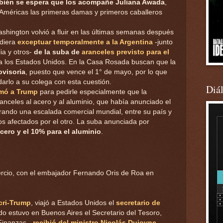
bién se espera que los acompañe Juliana Awada
,
Américas las primeras damas y primeros caballeros
ashington volvió a fluir en las últimas semanas después
diera
exceptuar temporalmente a la Argentina
-junto
ia y otros-
de la suba de
aranceles previsto para el
a los Estados Unidos. En la Casa Rosada buscan que la
ovisoria
, puesto que vence el 1° de mayo, por lo que
arlo a su colega con esta cuestión.
Diá
amó a Trump
para pedirle especialmente que la
anceles al acero y al aluminio, que había anunciado el
ando una escalada comercial mundial, entre su país y
os afectados por el otro. La suba anunciada por
cero y el 10% para el aluminio
.
rcio, con el embajador Fernando Oris de Roa en
cri-Trump
, viajó a Estados Unidos el
secretario de
do estuvo en Buenos Aires el Secretario del Tesoro,
Finanzas-,
recibió del ministro Nicolás Dujovne