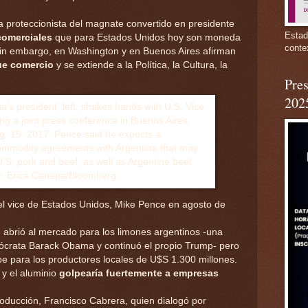
 proteccionista del magnate convertido en presidente
Estad
comerciales
que para Estados Unidos hoy son moneda
conte
 Sin embargo, en Washington y en Buenos Aires afirman
e comercio
y se extiende a la Política, la Cultura, la
Pres
202
 el vice de Estados Unidos, Mike Pence en agosto de
 abrió al mercado para los limones argentinos -una
mócrata Barack Obama y continuó el propio Trump- pero
pe para los productores locales de U$S 1.300 millones.
y el aluminio
golpearía fuertemente a empresas
roducción, Francisco Cabrera, quien dialogó por