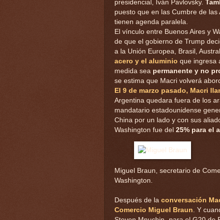
presidencial, Iván Pavlovsky.
Tam
puesto que en las Cumbre de las 
tienen agenda paralela.
El vínculo entre Buenos Aires y W
de que el gobierno de Trump deci
a la Unión Europea, Brasil, Austral
acero y el aluminio
que ingresa 
medida sea
permanente y no pr
se estima que Macri volverá abord
El 9 de marzo pasado, Macri ll
Argentina quedara fuera de los ar
mandatario estadounidense gener
China por un lado y con sus aliad
Washington fue del
25% para el a
Miguel Braun, secretario de Come
Washington.
Después de la
conversación Ma
Comercio Miguel Braun
. Y cuan
Steven Mnuchin -para el G20 de 