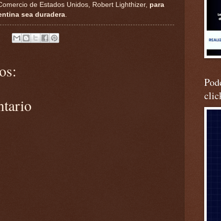
 Comercio de Estados Unidos, Robert Lighthizer,
para
gentina sea duradera
.
os:
Podc
clic
ntario