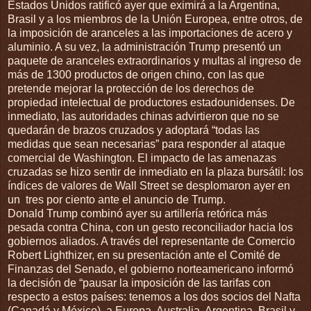
Estados Unidos ratificó ayer que eximirá a la Argentina,
Brasil y a los miembros de la Unión Europea, entre otros, de
la imposición de aranceles a las importaciones de acero y
aluminio. A su vez, la administración Trump presentó un
paquete de aranceles extraordinarios y multas al ingreso de
más de 1300 productos de origen chino, con las que
pretende mejorar la protección de los derechos de
propiedad intelectual de productores estadounidenses. De
inmediato, las autoridades chinas advirtieron que no se
quedarán de brazos cruzados y adoptará “todas las
medidas que sean necesarias” para responder al ataque
comercial de Washington. El impacto de las amenazas
cruzadas se hizo sentir de inmediato en la plaza bursátil: los
índices de valores de Wall Street se desplomaron ayer en
un tres por ciento ante el anuncio de Trump.
Donald Trump combinó ayer su artillería retórica más
pesada contra China, con un gesto reconciliador hacia los
gobiernos aliados. A través del representante de Comercio
Robert Lighthizer, en su presentación ante el Comité de
Finanzas del Senado, el gobierno norteamericano informó
la decisión de “pausar la imposición de las tarifas con
respecto a estos países: tenemos a los dos socios del Nafta
(Canadá y México), a Europa, Australia, Argentina, Brasil y,