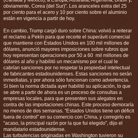
obviamente, Corea (del Sur)”. Los aranceles extra del 25
por ciento para el acero y 10 por ciento sobre el aluminio
están en vigencia a partir de hoy.
En cambio, Trump cargó duro sobre China: volvió a reiterar
el reclamo a Pekín para que recorte el superávit comercial
que mantiene con Estados Unidos en 100 mil millones de
dólares, anunció mayores imposiciones sobre rubros que
hoy representan operaciones por 50 a 60 mil millones de
dólares al año y habilitó un mecanismo por el cual le
cabrían sanciones por no respetar la propiedad intelectual
de fabricantes estadounidenses. Estas sanciones no serán
inmediatas, y por ahora sólo funcionan como advertencia.
Si bien la norma dictada ayer habilitó su aplicación, lo que
se abre a partir de ahora es un proceso de consultas a
empresas locales, para que presenten sus alegatos en
contra de las importaciones chinas. Este proceso demoraría
no menos de dos semanas. “Estados Unidos tiene un déficit
fuera de control” en su comercio con China, y corregirlo es
“acaso, la principal razón por la que fui elegido”, dijo el
mandatario estadounidense.
Las turbulencias originadas en Washington tuvieron su