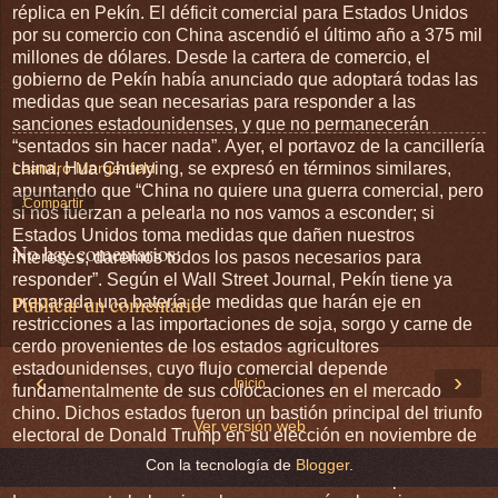
réplica en Pekín. El déficit comercial para Estados Unidos
por su comercio con China ascendió el último año a 375 mil
millones de dólares. Desde la cartera de comercio, el
gobierno de Pekín había anunciado que adoptará todas las
medidas que sean necesarias para responder a las
sanciones estadounidenses, y que no permanecerán
“sentados sin hacer nada”. Ayer, el portavoz de la cancillería
china, Hua Chunying, se expresó en términos similares,
Leandro Morgenfeld
apuntando que “China no quiere una guerra comercial, pero
Compartir
si nos fuerzan a pelearla no nos vamos a esconder; si
Estados Unidos toma medidas que dañen nuestros
No hay comentarios:
intereses, daremos todos los pasos necesarios para
responder”. Según el Wall Street Journal, Pekín tiene ya
Publicar un comentario
preparada una batería de medidas que harán eje en
restricciones a las importaciones de soja, sorgo y carne de
cerdo provenientes de los estados agricultores
estadounidenses, cuyo flujo comercial depende
‹
›
Inicio
fundamentalmente de sus colocaciones en el mercado
chino. Dichos estados fueron un bastión principal del triunfo
Ver versión web
electoral de Donald Trump en su elección en noviembre de
2016. El mercado bursátil neoyorquino ya tomó nota del
Con la tecnología de
Blogger
.
estado de ebullición en la relación entre las dos potencias.