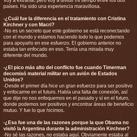
Voy a extrañar, pero voy a dividir mi tiempo entre los dos
países. Ha sido una experiencia maravillosa.
-¿Cuál fue la diferencia en el tratamiento con Cristina
Kirchner y con Macri?
-No es un secreto que este gobierno se está reconectando
con el mundo y estamos haciendo todo lo que podemos
para apoyarlo en ese esfuerzo. El gobierno anterior no
estaba tan enfocado en eso. Tenía una mirada muy
diferente del mundo.
-¿El pico más alto del conflicto fue cuando Timerman
decomisó material militar en un avión de Estados
Unidos?
-Desde el primer día hice un gran esfuerzo para ser positivo
y enfocarme en el futuro. Había una falta de conexión, así
que dije no nos enfoquemos en el pasado y sí en el futuro,
donde podemos ser positivos y encontrar áreas de beneficio
mutuo. Y fue lo que hicimos.
-¿Esa fue una de las razones porque la que Obama no
visitó la Argentina durante la administración Kirchner?
-No sé las razones, no estaba aquí. Obviamente estaba al